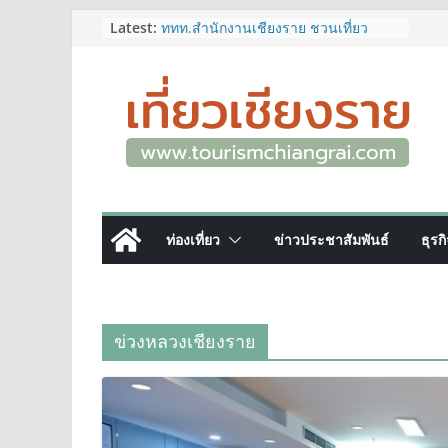
Skip
Latest:
ททท.สำนักงานเชียงราย ชวนเที่ยว
เชียงรายหน้าฝน ให้ชุ่มฉ่ำหัวใจไปกับ
to
“Feel All the Feelings” เที่ยวให้สนุก
content
เก็บแสตมป์ครบ แล้วรับของที่ระลึกสุด
พิเศษ! ทันที
เลขสวย หมวด ขจ เปิดประมูลออนไลน์
แล้ววันนี้ เลขเด่น เลขมงคล ความหมาย
ดีมีให้เลือกหลากหลายทั้ง 301 หมายเลข
3 พิกัด ที่เที่ยวชมงานเทศกาลโล้ชิงช้า
จ.เชียงราย ที่ไม่ควรพลาด!
12–16 ส.ค.นี้ เตรียมพบกับมหกรรมสุด
ท่องเที่ยว
ข่าวประชาสัมพันธ์
ธุรก
ยิ่งใหญ่แห่งปี “อุตสาหกรรมแฟร์ ล้านนา
ตะวันออก 2026”
ผู้ว่าฯ เชียงราย เยี่ยมชม “ป๊ะกาด Vol.2”
ยกระดับตลาดสด 100 ปี สู่พิพิธภัณฑ์
ศิลปะมีชีวิต หนุนเศรษฐกิจสร้างสรรค์
ข่วงหลวงเชียงราย
และการท่องเที่ยวของเมือง