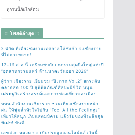
ทุกวันนี้ภัยใกล้ตัวเ
::: โพสต์ล่าสุด :::
3 พิกัด ที่เที่ยวชมงานเทศกาลโล้ชิงช้า จ.เชียงราย
ที่ไม่ควรพลาด!
12–16 ส.ค.นี้ เตรียมพบกับมหกรรมสุดยิ่งใหญ่แห่งปี
“อุตสาหกรรมแฟร์ ล้านนาตะวันออก 2026”
ผู้ว่าฯ เชียงราย เยี่ยมชม “ป๊ะกาด Vol.2” ยกระดับ
ตลาดสด 100 ปี สู่พิพิธภัณฑ์ศิลปะมีชีวิต หนุน
เศรษฐกิจสร้างสรรค์และการท่องเที่ยวของเมือง
ททท.สำนักงานเชียงราย ชวนเที่ยวเชียงรายหน้า
ฝน ให้ชุ่มฉ่ำหัวใจไปกับ “Feel All the Feelings”
เที่ยวให้สนุก เก็บแสตมป์ครบ แล้วรับของที่ระลึกสุด
พิเศษ! ทันที
เลขสวย หมวด ขจ เปิดประมูลออนไลน์แล้ววันนี้