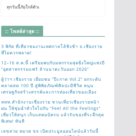
ทุกวันนี้ภัยใกล้ตัวเ
::: โพสต์ล่าสุด :::
3 พิกัด ที่เที่ยวชมงานเทศกาลโล้ชิงช้า จ.เชียงราย
ที่ไม่ควรพลาด!
12–16 ส.ค.นี้ เตรียมพบกับมหกรรมสุดยิ่งใหญ่แห่งปี
“อุตสาหกรรมแฟร์ ล้านนาตะวันออก 2026”
ผู้ว่าฯ เชียงราย เยี่ยมชม “ป๊ะกาด Vol.2” ยกระดับ
ตลาดสด 100 ปี สู่พิพิธภัณฑ์ศิลปะมีชีวิต หนุน
เศรษฐกิจสร้างสรรค์และการท่องเที่ยวของเมือง
ททท.สำนักงานเชียงราย ชวนเที่ยวเชียงรายหน้า
ฝน ให้ชุ่มฉ่ำหัวใจไปกับ “Feel All the Feelings”
เที่ยวให้สนุก เก็บแสตมป์ครบ แล้วรับของที่ระลึกสุด
พิเศษ! ทันที
เลขสวย หมวด ขจ เปิดประมูลออนไลน์แล้ววันนี้