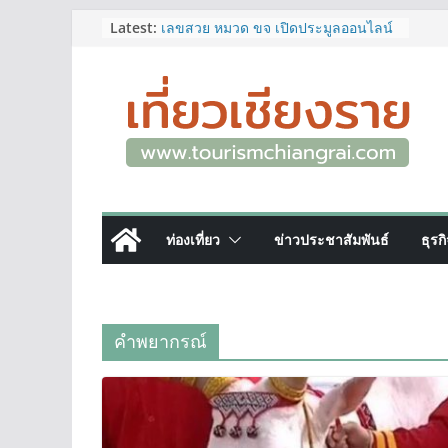
ททท.สำนักงานเชียงราย ชวนเที่ยว
Skip
Latest:
เชียงรายหน้าฝน ให้ชุ่มฉ่ำหัวใจไปกับ
“Feel All the Feelings” เที่ยวให้สนุก
to
เก็บแสตมป์ครบ แล้วรับของที่ระลึกสุด
content
พิเศษ! ทันที
เลขสวย หมวด ขจ เปิดประมูลออนไลน์
แล้ววันนี้ เลขเด่น เลขมงคล ความหมาย
ดีมีให้เลือกหลากหลายทั้ง 301 หมายเลข
3 พิกัด ที่เที่ยวชมงานเทศกาลโล้ชิงช้า
จ.เชียงราย ที่ไม่ควรพลาด!
12–16 ส.ค.นี้ เตรียมพบกับมหกรรมสุด
ยิ่งใหญ่แห่งปี “อุตสาหกรรมแฟร์ ล้านนา
ท่องเที่ยว
ข่าวประชาสัมพันธ์
ธุรก
ตะวันออก 2026”
ผู้ว่าฯ เชียงราย เยี่ยมชม “ป๊ะกาด Vol.2”
ยกระดับตลาดสด 100 ปี สู่พิพิธภัณฑ์
ศิลปะมีชีวิต หนุนเศรษฐกิจสร้างสรรค์
และการท่องเที่ยวของเมือง
คำพยากรณ์