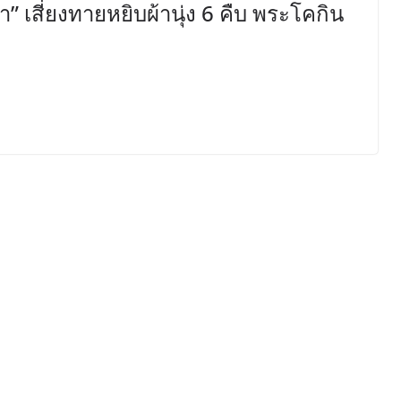
เสี่ยงทายหยิบผ้านุ่ง 6 คืบ พระโคกิน