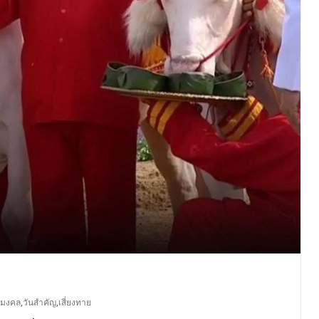
ชมงคล
,
วันสำคัญ
,
เสี่ยงทาย