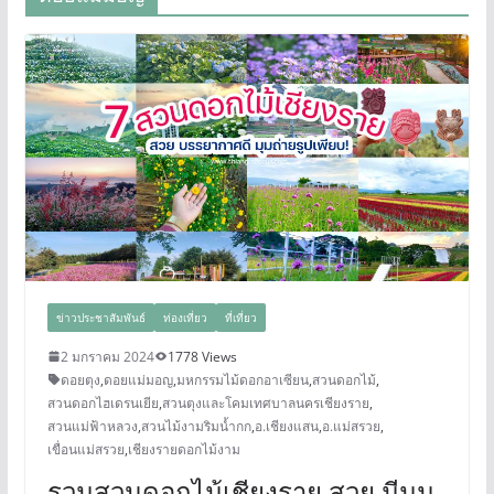
ข่าวประชาสัมพันธ์
ท่องเที่ยว
ที่เที่ยว
2 มกราคม 2024
1778 Views
ดอยตุง
,
ดอยแม่มอญ
,
มหกรรมไม้ดอกอาเซียน
,
สวนดอกไม้
,
สวนดอกไฮเดรนเยีย
,
สวนตุงและโคมเทศบาลนครเชียงราย
,
สวนแม่ฟ้าหลวง
,
สวนไม้งามริมน้ำกก
,
อ.เชียงแสน
,
อ.แม่สรวย
,
เขื่อนแม่สรวย
,
เชียงรายดอกไม้งาม
รวมสวนดอกไม้เชียงราย สวย มีมุม