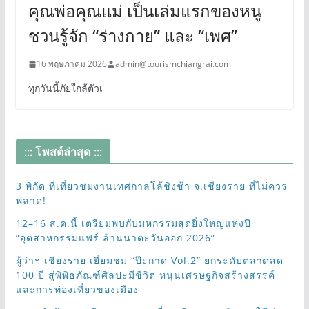
คุณพ่อคุณแม่ เป็นเล่มแรกของหนู
ชวนรู้จัก “ร่างกาย” และ “เพศ”
16 พฤษภาคม 2026
admin@tourismchiangrai.com
ทุกวันนี้ภัยใกล้ตัวเ
::: โพสต์ล่าสุด :::
3 พิกัด ที่เที่ยวชมงานเทศกาลโล้ชิงช้า จ.เชียงราย ที่ไม่ควร
พลาด!
12–16 ส.ค.นี้ เตรียมพบกับมหกรรมสุดยิ่งใหญ่แห่งปี
“อุตสาหกรรมแฟร์ ล้านนาตะวันออก 2026”
ผู้ว่าฯ เชียงราย เยี่ยมชม “ป๊ะกาด Vol.2” ยกระดับตลาดสด
100 ปี สู่พิพิธภัณฑ์ศิลปะมีชีวิต หนุนเศรษฐกิจสร้างสรรค์
และการท่องเที่ยวของเมือง