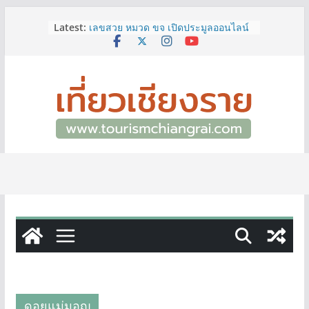
Skip
Latest:
เลขสวย หมวด ขจ เปิดประมูลออนไลน์
to
แล้ววันนี้ เลขเด่น เลขมงคล ความหมาย
content
ดีมีให้เลือกหลากหลายทั้ง 301 หมายเลข
3 พิกัด ที่เที่ยวชมงานเทศกาลโล้ชิงช้า
จ.เชียงราย ที่ไม่ควรพลาด!
12–16 ส.ค.นี้ เตรียมพบกับมหกรรมสุด
ยิ่งใหญ่แห่งปี “อุตสาหกรรมแฟร์ ล้านนา
ตะวันออก 2026”
ผู้ว่าฯ เชียงราย เยี่ยมชม “ป๊ะกาด Vol.2”
ยกระดับตลาดสด 100 ปี สู่พิพิธภัณฑ์
ศิลปะมีชีวิต หนุนเศรษฐกิจสร้างสรรค์
และการท่องเที่ยวของเมือง
ททท.สำนักงานเชียงราย ชวนเที่ยว
เชียงรายหน้าฝน ให้ชุ่มฉ่ำหัวใจไปกับ
“Feel All the Feelings” เที่ยวให้สนุก
เก็บแสตมป์ครบ แล้วรับของที่ระลึกสุด
พิเศษ! ทันที
ดอยแม่มอญ