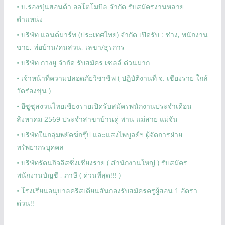
• บ.ร่องขุ่นฮอนด้า ออโตโมบิล จำกัด รับสมัครงานหลาย
ตำแหน่ง
• บริษัท แลนด์มาร์ท (ประเทศไทย) จำกัด เปิดรับ : ช่าง, พนักงาน
ขาย, พ่อบ้าน/คนสวน, เลขา/ธุรการ
• บริษัท กวงยู จำกัด รับสมัคร เซลล์ ด่วนมาก
• เจ้าหน้าที่ความปลอดภัยวิชาชีพ ( ปฏิบัติงานที่ จ. เชียงราย ใกล้
วัดร่องขุ่น )
• อีซูซุสงวนไทยเชียงรายเปิดรับสมัครพนักงานประจำเดือน
สิงหาคม 2569 ประจำสาขาบ้านดู่ พาน แม่สาย แม่จัน
• บริษัทในกลุ่มพยัคฆ์กรุ๊ป และแสงไพบูลย์ฯ ผู้จัดการฝ่าย
ทรัพยากรบุคคล
• บริษัทรัตนกิจลิสซิ่งเชียงราย ( สำนักงานใหญ่ ) รับสมัคร
พนักงานบัญชี , ภาษี ( ด่วนที่สุด!!! )
• โรงเรียนอนุบาลคริสเตียนสันกองรับสมัครครูผู้สอน 1 อัตรา
ด่วน!!