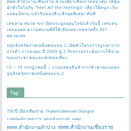
ททท.สำนักงานเชียงราย ชวนเที่ยวเชียงรายหน้าฝน ให้ชุ่ม
ฉ่ำหัวใจไปกับ “Feel All the Feelings” เที่ยวให้สนุก เก็บ
แสตมป์ครบ แล้วรับของที่ระลึกสุดพิเศษ! ทันที
เลขสวย หมวด ขจ เปิดประมูลออนไลน์แล้ววันนี้ เลขเด่น
เลขมงคล ความหมายดีมีให้เลือกหลากหลายทั้ง 301
หมายเลข
กลุ่มจังหวัดภาคเหนือตอนบน 2 เปิดตัวโครงการบูรณาการ
การค้า การลงทุน ปี 2569 ชู 2 กิจกรรมกระตุ้นการใช้จ่าย
ของประชาชนและนักท่องเที่ยว
15 – 19 กรกฎาคมนี้ | งานแสดงสินค้าการค้าชายแแดนก
ลุ่มจังหวัดภาคเหนือตอนบน 2
Tag :
750 ปี เมืองเชียงราย
Thailand Biennale Chiangrai
งานพ่อขุนเม็งรายมหาราช
จุดเล่นน้ำสงกรานต์
ดอยตุง
ททท.สำนักงานเชียงราย
ททท.สำนักงานลำปาง