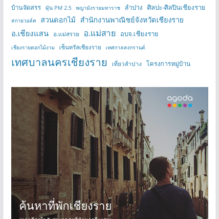
บ้านจัดสรร
ลำปาง
ศิลปะ-ศิลปินเชียงราย
ฝุ่น PM 2.5
พญามังรายมหาราช
สวนดอกไม้
สำนักงานพาณิชย์จังหวัดเชียงราย
สกายวอล์ค
อ.แม่สาย
อ.เชียงแสน
อบจ.เชียงราย
อ.แม่สรวย
เซ็นทรัลเชียงราย
เชียงรายดอกไม้งาม
เทศกาลสงกรานต์
เทศบาลนครเชียงราย
โครงการหมู่บ้าน
เที่ยวลำปาง