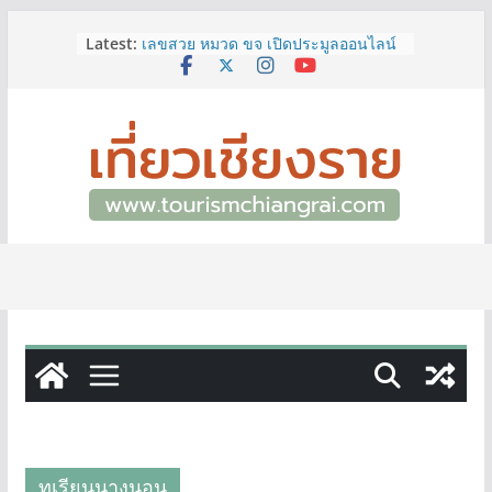
Skip
Latest:
เลขสวย หมวด ขจ เปิดประมูลออนไลน์
to
แล้ววันนี้ เลขเด่น เลขมงคล ความหมาย
content
ดีมีให้เลือกหลากหลายทั้ง 301 หมายเลข
3 พิกัด ที่เที่ยวชมงานเทศกาลโล้ชิงช้า
จ.เชียงราย ที่ไม่ควรพลาด!
12–16 ส.ค.นี้ เตรียมพบกับมหกรรมสุด
ยิ่งใหญ่แห่งปี “อุตสาหกรรมแฟร์ ล้านนา
ตะวันออก 2026”
ผู้ว่าฯ เชียงราย เยี่ยมชม “ป๊ะกาด Vol.2”
ยกระดับตลาดสด 100 ปี สู่พิพิธภัณฑ์
ศิลปะมีชีวิต หนุนเศรษฐกิจสร้างสรรค์
และการท่องเที่ยวของเมือง
ททท.สำนักงานเชียงราย ชวนเที่ยว
เชียงรายหน้าฝน ให้ชุ่มฉ่ำหัวใจไปกับ
“Feel All the Feelings” เที่ยวให้สนุก
เก็บแสตมป์ครบ แล้วรับของที่ระลึกสุด
พิเศษ! ทันที
ทุเรียนนางนอน