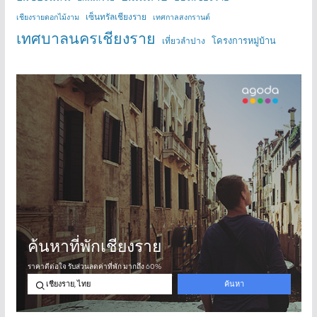
เซ็นทรัลเชียงราย
เชียงรายดอกไม้งาม
เทศกาลสงกรานต์
เทศบาลนครเชียงราย
โครงการหมู่บ้าน
เที่ยวลำปาง