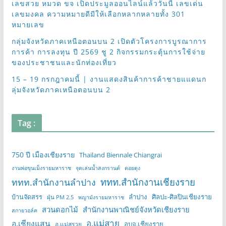
เลขสวย หมวด ขจ เปิดประมูลออนไลน์แล้ววันนี้ เลขเด่น
เลขมงคล ความหมายดีมีให้เลือกหลากหลายทั้ง 301
หมายเลข
กลุ่มจังหวัดภาคเหนือตอนบน 2 เปิดตัวโครงการบูรณาการ
การค้า การลงทุน ปี 2569 ชู 2 กิจกรรมกระตุ้นการใช้จ่าย
ของประชาชนและนักท่องเที่ยว
15 – 19 กรกฎาคมนี้ | งานแสดงสินค้าการค้าชายแแดนก
ลุ่มจังหวัดภาคเหนือตอนบน 2
Tag :
750 ปี เมืองเชียงราย
Thailand Biennale Chiangrai
งานพ่อขุนเม็งรายมหาราช
จุดเล่นน้ำสงกรานต์
ดอยตุง
ททท.สำนักงานเชียงราย
ททท.สำนักงานลำปาง
บ้านจัดสรร
ลำปาง
ศิลปะ-ศิลปินเชียงราย
ฝุ่น PM 2.5
พญามังรายมหาราช
สวนดอกไม้
สำนักงานพาณิชย์จังหวัดเชียงราย
สกายวอล์ค
อ.แม่สาย
อ.เชียงแสน
อบจ.เชียงราย
อ.แม่สรวย