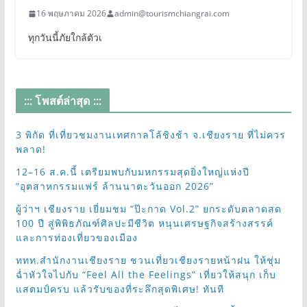
16 พฤษภาคม 2026
admin@tourismchiangrai.com
ทุกวันนี้ภัยใกล้ตัวเ
::: โพสต์ล่าสุด :::
3 พิกัด ที่เที่ยวชมงานเทศกาลโล้ชิงช้า จ.เชียงราย ที่ไม่ควร
พลาด!
12–16 ส.ค.นี้ เตรียมพบกับมหกรรมสุดยิ่งใหญ่แห่งปี
“อุตสาหกรรมแฟร์ ล้านนาตะวันออก 2026”
ผู้ว่าฯ เชียงราย เยี่ยมชม “ป๊ะกาด Vol.2” ยกระดับตลาดสด
100 ปี สู่พิพิธภัณฑ์ศิลปะมีชีวิต หนุนเศรษฐกิจสร้างสรรค์
และการท่องเที่ยวของเมือง
ททท.สำนักงานเชียงราย ชวนเที่ยวเชียงรายหน้าฝน ให้ชุ่ม
ฉ่ำหัวใจไปกับ “Feel All the Feelings” เที่ยวให้สนุก เก็บ
แสตมป์ครบ แล้วรับของที่ระลึกสุดพิเศษ! ทันที