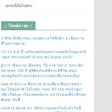
ทุกวันนี้ภัยใกล้ตัวเ
::: โพสต์ล่าสุด :::
3 พิกัด ที่เที่ยวชมงานเทศกาลโล้ชิงช้า จ.เชียงราย
ที่ไม่ควรพลาด!
12–16 ส.ค.นี้ เตรียมพบกับมหกรรมสุดยิ่งใหญ่แห่งปี
“อุตสาหกรรมแฟร์ ล้านนาตะวันออก 2026”
ผู้ว่าฯ เชียงราย เยี่ยมชม “ป๊ะกาด Vol.2” ยกระดับ
ตลาดสด 100 ปี สู่พิพิธภัณฑ์ศิลปะมีชีวิต หนุน
เศรษฐกิจสร้างสรรค์และการท่องเที่ยวของเมือง
ททท.สำนักงานเชียงราย ชวนเที่ยวเชียงรายหน้า
ฝน ให้ชุ่มฉ่ำหัวใจไปกับ “Feel All the Feelings”
เที่ยวให้สนุก เก็บแสตมป์ครบ แล้วรับของที่ระลึกสุด
พิเศษ! ทันที
เลขสวย หมวด ขจ เปิดประมูลออนไลน์แล้ววันนี้