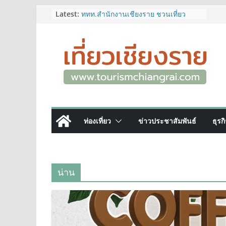
Skip
Latest:
ททท.สำนักงานเชียงราย ชวนเที่ยว
เชียงรายหน้าฝน ให้ชุ่มฉ่ำหัวใจไปกับ
to
“Feel All the Feelings” เที่ยวให้สนุก
content
เก็บแสตมป์ครบ แล้วรับของที่ระลึกสุด
พิเศษ! ทันที
เลขสวย หมวด ขจ เปิดประมูลออนไลน์
แล้ววันนี้ เลขเด่น เลขมงคล ความหมาย
ดีมีให้เลือกหลากหลายทั้ง 301 หมายเลข
3 พิกัด ที่เที่ยวชมงานเทศกาลโล้ชิงช้า
จ.เชียงราย ที่ไม่ควรพลาด!
12–16 ส.ค.นี้ เตรียมพบกับมหกรรมสุด
ท่องเที่ยว
ข่าวประชาสัมพันธ์
ธุรก
ยิ่งใหญ่แห่งปี “อุตสาหกรรมแฟร์ ล้านนา
ตะวันออก 2026”
ผู้ว่าฯ เชียงราย เยี่ยมชม “ป๊ะกาด Vol.2”
ยกระดับตลาดสด 100 ปี สู่พิพิธภัณฑ์
ศิลปะมีชีวิต หนุนเศรษฐกิจสร้างสรรค์
น่าน
และการท่องเที่ยวของเมือง