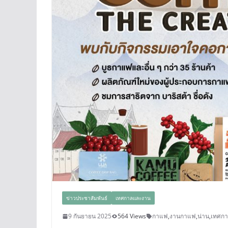
ข่าวประชาสัมพันธ์
เทศกาลและงาน
9 กันยายน 2025
564 Views
กาแฟ
,
งานกาแฟ
,
น่าน
,
เทศก