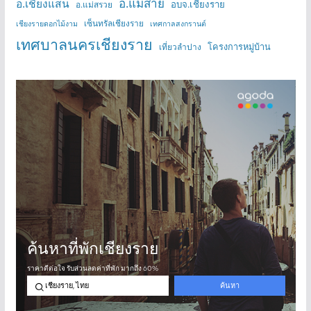
อ.แม่สาย
อ.เชียงแสน
อบจ.เชียงราย
อ.แม่สรวย
เซ็นทรัลเชียงราย
เชียงรายดอกไม้งาม
เทศกาลสงกรานต์
เทศบาลนครเชียงราย
โครงการหมู่บ้าน
เที่ยวลำปาง