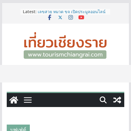
ททท.สำนักงานเชียงราย ชวนเที่ยว
Skip
Latest:
เชียงรายหน้าฝน ให้ชุ่มฉ่ำหัวใจไปกับ
to
“Feel All the Feelings” เที่ยวให้สนุก
content
เก็บแสตมป์ครบ แล้วรับของที่ระลึกสุด
พิเศษ! ทันที
เลขสวย หมวด ขจ เปิดประมูลออนไลน์
แล้ววันนี้ เลขเด่น เลขมงคล ความหมาย
ดีมีให้เลือกหลากหลายทั้ง 301 หมายเลข
3 พิกัด ที่เที่ยวชมงานเทศกาลโล้ชิงช้า
จ.เชียงราย ที่ไม่ควรพลาด!
12–16 ส.ค.นี้ เตรียมพบกับมหกรรมสุด
ยิ่งใหญ่แห่งปี “อุตสาหกรรมแฟร์ ล้านนา
ตะวันออก 2026”
ผู้ว่าฯ เชียงราย เยี่ยมชม “ป๊ะกาด Vol.2”
ยกระดับตลาดสด 100 ปี สู่พิพิธภัณฑ์
ศิลปะมีชีวิต หนุนเศรษฐกิจสร้างสรรค์
และการท่องเที่ยวของเมือง
บุฟเฟ่ต์