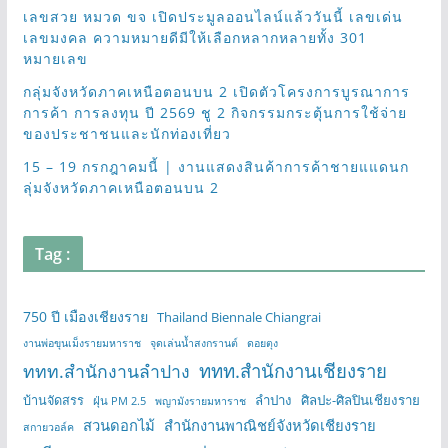
เลขสวย หมวด ขจ เปิดประมูลออนไลน์แล้ววันนี้ เลขเด่น
เลขมงคล ความหมายดีมีให้เลือกหลากหลายทั้ง 301
หมายเลข
กลุ่มจังหวัดภาคเหนือตอนบน 2 เปิดตัวโครงการบูรณาการ
การค้า การลงทุน ปี 2569 ชู 2 กิจกรรมกระตุ้นการใช้จ่าย
ของประชาชนและนักท่องเที่ยว
15 – 19 กรกฎาคมนี้ | งานแสดงสินค้าการค้าชายแแดนก
ลุ่มจังหวัดภาคเหนือตอนบน 2
Tag :
750 ปี เมืองเชียงราย
Thailand Biennale Chiangrai
งานพ่อขุนเม็งรายมหาราช
จุดเล่นน้ำสงกรานต์
ดอยตุง
ททท.สำนักงานเชียงราย
ททท.สำนักงานลำปาง
บ้านจัดสรร
ลำปาง
ศิลปะ-ศิลปินเชียงราย
ฝุ่น PM 2.5
พญามังรายมหาราช
สวนดอกไม้
สำนักงานพาณิชย์จังหวัดเชียงราย
สกายวอล์ค