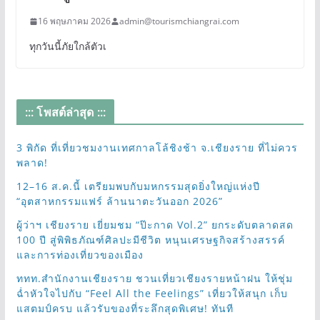
16 พฤษภาคม 2026
admin@tourismchiangrai.com
ทุกวันนี้ภัยใกล้ตัวเ
::: โพสต์ล่าสุด :::
3 พิกัด ที่เที่ยวชมงานเทศกาลโล้ชิงช้า จ.เชียงราย ที่ไม่ควร
พลาด!
12–16 ส.ค.นี้ เตรียมพบกับมหกรรมสุดยิ่งใหญ่แห่งปี
“อุตสาหกรรมแฟร์ ล้านนาตะวันออก 2026”
ผู้ว่าฯ เชียงราย เยี่ยมชม “ป๊ะกาด Vol.2” ยกระดับตลาดสด
100 ปี สู่พิพิธภัณฑ์ศิลปะมีชีวิต หนุนเศรษฐกิจสร้างสรรค์
และการท่องเที่ยวของเมือง
ททท.สำนักงานเชียงราย ชวนเที่ยวเชียงรายหน้าฝน ให้ชุ่ม
ฉ่ำหัวใจไปกับ “Feel All the Feelings” เที่ยวให้สนุก เก็บ
แสตมป์ครบ แล้วรับของที่ระลึกสุดพิเศษ! ทันที