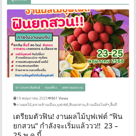
ข่าวประชาสัมพันธ์
ท่องเที่ยว
เทศกาลและงาน
19 พฤษภาคม 2025
861 Views
งานผลไม้
,
ตลาดล้านเมือง
,
บุฟเฟ่ต์
,
ฟินยกสวน
,
ล้านเมืองไนท์ฯ
,
ลิ้นจี่
เตรียมตัวฟิน! งานผลไม้บุฟเฟต์ “ฟิน
ยกสวน” กำลังจะเริ่มแล้ววว!! 23 –
25 พ.ค.นี้