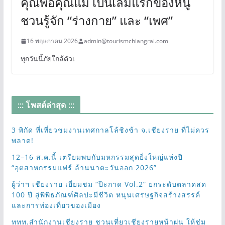
คุณพ่อคุณแม่ เป็นเล่มแรกของหนู
ชวนรู้จัก “ร่างกาย” และ “เพศ”
16 พฤษภาคม 2026
admin@tourismchiangrai.com
ทุกวันนี้ภัยใกล้ตัวเ
::: โพสต์ล่าสุด :::
3 พิกัด ที่เที่ยวชมงานเทศกาลโล้ชิงช้า จ.เชียงราย ที่ไม่ควร
พลาด!
12–16 ส.ค.นี้ เตรียมพบกับมหกรรมสุดยิ่งใหญ่แห่งปี
“อุตสาหกรรมแฟร์ ล้านนาตะวันออก 2026”
ผู้ว่าฯ เชียงราย เยี่ยมชม “ป๊ะกาด Vol.2” ยกระดับตลาดสด
100 ปี สู่พิพิธภัณฑ์ศิลปะมีชีวิต หนุนเศรษฐกิจสร้างสรรค์
และการท่องเที่ยวของเมือง
ททท.สำนักงานเชียงราย ชวนเที่ยวเชียงรายหน้าฝน ให้ชุ่ม