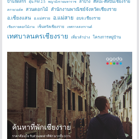
บ้านจัดสรร
ลำปาง
ศิลปะ-ศิลปินเชียงราย
ฝุ่น PM 2.5
พญามังรายมหาราช
สวนดอกไม้
สำนักงานพาณิชย์จังหวัดเชียงราย
สกายวอล์ค
อ.แม่สาย
อ.เชียงแสน
อบจ.เชียงราย
อ.แม่สรวย
เซ็นทรัลเชียงราย
เชียงรายดอกไม้งาม
เทศกาลสงกรานต์
เทศบาลนครเชียงราย
โครงการหมู่บ้าน
เที่ยวลำปาง