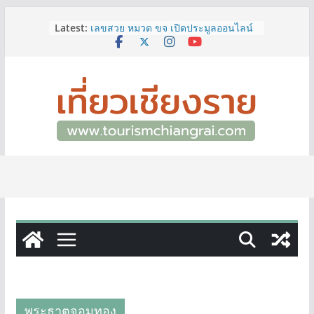
Skip
Latest:
เลขสวย หมวด ขจ เปิดประมูลออนไลน์
to
แล้ววันนี้ เลขเด่น เลขมงคล ความหมาย
content
ดีมีให้เลือกหลากหลายทั้ง 301 หมายเลข
3 พิกัด ที่เที่ยวชมงานเทศกาลโล้ชิงช้า
จ.เชียงราย ที่ไม่ควรพลาด!
12–16 ส.ค.นี้ เตรียมพบกับมหกรรมสุด
ยิ่งใหญ่แห่งปี “อุตสาหกรรมแฟร์ ล้านนา
ตะวันออก 2026”
ผู้ว่าฯ เชียงราย เยี่ยมชม “ป๊ะกาด Vol.2”
ยกระดับตลาดสด 100 ปี สู่พิพิธภัณฑ์
ศิลปะมีชีวิต หนุนเศรษฐกิจสร้างสรรค์
และการท่องเที่ยวของเมือง
ททท.สำนักงานเชียงราย ชวนเที่ยว
เชียงรายหน้าฝน ให้ชุ่มฉ่ำหัวใจไปกับ
“Feel All the Feelings” เที่ยวให้สนุก
เก็บแสตมป์ครบ แล้วรับของที่ระลึกสุด
พิเศษ! ทันที
พระธาตุจอมทอง