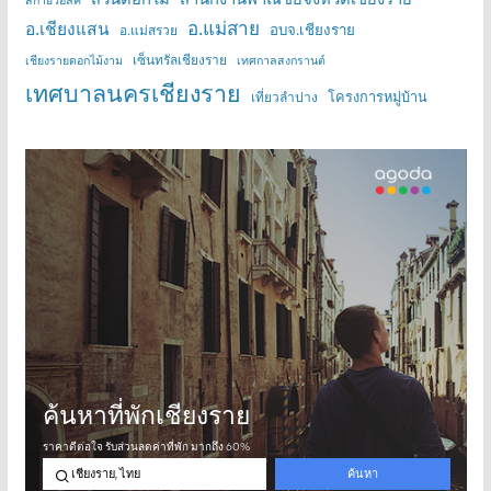
สกายวอล์ค
อ.แม่สาย
อ.เชียงแสน
อบจ.เชียงราย
อ.แม่สรวย
เซ็นทรัลเชียงราย
เชียงรายดอกไม้งาม
เทศกาลสงกรานต์
เทศบาลนครเชียงราย
โครงการหมู่บ้าน
เที่ยวลำปาง