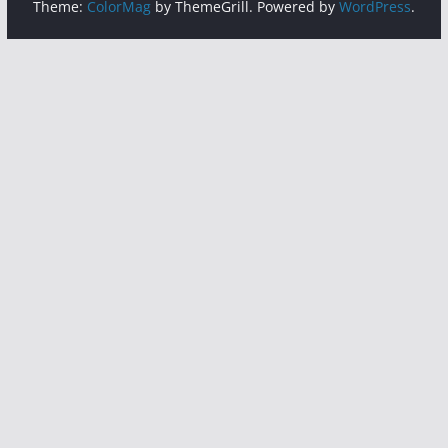
Theme:
ColorMag
by ThemeGrill. Powered by
WordPress
.