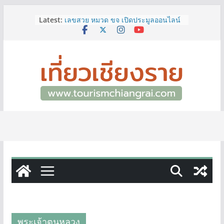
Skip
Latest:
เลขสวย หมวด ขจ เปิดประมูลออนไลน์
to
แล้ววันนี้ เลขเด่น เลขมงคล ความหมาย
content
ดีมีให้เลือกหลากหลายทั้ง 301 หมายเลข
3 พิกัด ที่เที่ยวชมงานเทศกาลโล้ชิงช้า
จ.เชียงราย ที่ไม่ควรพลาด!
12–16 ส.ค.นี้ เตรียมพบกับมหกรรมสุด
ยิ่งใหญ่แห่งปี “อุตสาหกรรมแฟร์ ล้านนา
ตะวันออก 2026”
ผู้ว่าฯ เชียงราย เยี่ยมชม “ป๊ะกาด Vol.2”
ยกระดับตลาดสด 100 ปี สู่พิพิธภัณฑ์
ศิลปะมีชีวิต หนุนเศรษฐกิจสร้างสรรค์
และการท่องเที่ยวของเมือง
ททท.สำนักงานเชียงราย ชวนเที่ยว
เชียงรายหน้าฝน ให้ชุ่มฉ่ำหัวใจไปกับ
“Feel All the Feelings” เที่ยวให้สนุก
เก็บแสตมป์ครบ แล้วรับของที่ระลึกสุด
พิเศษ! ทันที
พระเจ้าตนหลวง