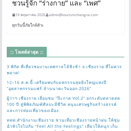
ชวนรู้จัก “ร่างกาย” และ “เพศ”
16 พฤษภาคม 2026
admin@tourismchiangrai.com
ทุกวันนี้ภัยใกล้ตัวเ
::: โพสต์ล่าสุด :::
3 พิกัด ที่เที่ยวชมงานเทศกาลโล้ชิงช้า จ.เชียงราย ที่ไม่ควร
พลาด!
12–16 ส.ค.นี้ เตรียมพบกับมหกรรมสุดยิ่งใหญ่แห่งปี
“อุตสาหกรรมแฟร์ ล้านนาตะวันออก 2026”
ผู้ว่าฯ เชียงราย เยี่ยมชม “ป๊ะกาด Vol.2” ยกระดับตลาดสด
100 ปี สู่พิพิธภัณฑ์ศิลปะมีชีวิต หนุนเศรษฐกิจสร้างสรรค์
และการท่องเที่ยวของเมือง
ททท.สำนักงานเชียงราย ชวนเที่ยวเชียงรายหน้าฝน ให้ชุ่ม
ฉ่ำหัวใจไปกับ “Feel All the Feelings” เที่ยวให้สนุก เก็บ