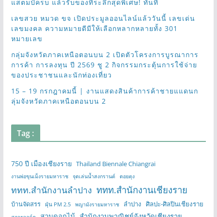
แสตมป์ครบ แล้วรับของที่ระลึกสุดพิเศษ! ทันที
เลขสวย หมวด ขจ เปิดประมูลออนไลน์แล้ววันนี้ เลขเด่น
เลขมงคล ความหมายดีมีให้เลือกหลากหลายทั้ง 301
หมายเลข
กลุ่มจังหวัดภาคเหนือตอนบน 2 เปิดตัวโครงการบูรณาการ
การค้า การลงทุน ปี 2569 ชู 2 กิจกรรมกระตุ้นการใช้จ่าย
ของประชาชนและนักท่องเที่ยว
15 – 19 กรกฎาคมนี้ | งานแสดงสินค้าการค้าชายแแดนก
ลุ่มจังหวัดภาคเหนือตอนบน 2
Tag :
750 ปี เมืองเชียงราย
Thailand Biennale Chiangrai
งานพ่อขุนเม็งรายมหาราช
จุดเล่นน้ำสงกรานต์
ดอยตุง
ททท.สำนักงานเชียงราย
ททท.สำนักงานลำปาง
บ้านจัดสรร
ลำปาง
ศิลปะ-ศิลปินเชียงราย
ฝุ่น PM 2.5
พญามังรายมหาราช
สวนดอกไม้
สำนักงานพาณิชย์จังหวัดเชียงราย