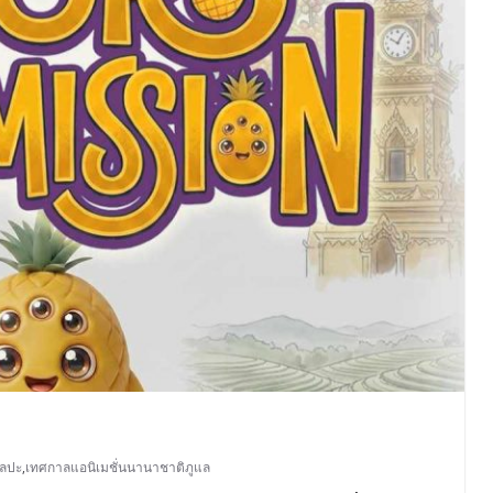
ิลปะ
,
เทศกาลแอนิเมชั่นนานาชาติภูแล