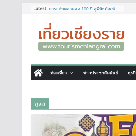
Skip
Latest:
ผู้ว่าฯ เชียงราย เยี่ยมชม “ป๊ะกาด Vol.2”
ยกระดับตลาดสด 100 ปี สู่พิพิธภัณฑ์
to
ศิลปะมีชีวิต หนุนเศรษฐกิจสร้างสรรค์
content
และการท่องเที่ยวของเมือง
ททท.สำนักงานเชียงราย ชวนเที่ยว
เชียงรายหน้าฝน ให้ชุ่มฉ่ำหัวใจไปกับ
“Feel All the Feelings” เที่ยวให้สนุก
เก็บแสตมป์ครบ แล้วรับของที่ระลึกสุด
พิเศษ! ทันที
เลขสวย หมวด ขจ เปิดประมูลออนไลน์
แล้ววันนี้ เลขเด่น เลขมงคล ความหมาย
ท่องเที่ยว
ข่าวประชาสัมพันธ์
ธุรก
ดีมีให้เลือกหลากหลายทั้ง 301 หมายเลข
3 พิกัด ที่เที่ยวชมงานเทศกาลโล้ชิงช้า
จ.เชียงราย ที่ไม่ควรพลาด!
12–16 ส.ค.นี้ เตรียมพบกับมหกรรมสุด
ยิ่งใหญ่แห่งปี “อุตสาหกรรมแฟร์ ล้านนา
ภูแล
ตะวันออก 2026”