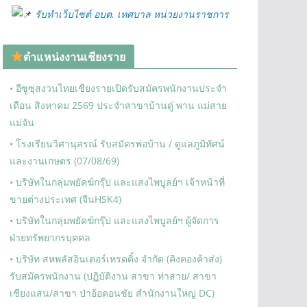
รับทำเว็บไซต์ อบต. เทศบาล หน่วยงานราชการ
ตำแหน่งงานเชียงราย
• อีซูซุสงวนไทยเชียงรายเปิดรับสมัครพนักงานประจำ
เดือน สิงหาคม 2569 ประจำสาขาบ้านดู่ พาน แม่สาย
แม่จัน
• โรงเรียนวิศานุสรณ์ รับสมัครพ่อบ้าน / ดูแลภูมิทัศน์
และงานเกษตร (07/08/69)
• บริษัทในกลุ่มพยัคฆ์กรุ๊ป และแสงไพบูลย์ฯ เจ้าหน้าที่
ขายต่างประเทศ (จีนHSK4)
• บริษัทในกลุ่มพยัคฆ์กรุ๊ป และแสงไพบูลย์ฯ ผู้จัดการ
ฝ่ายทรัพยากรบุคคล
• บริษัท สหพลัสอินเตอร์เทรดดิ้ง จำกัด (คิงคองค้าส่ง)
รับสมัครพนักงาน (ปฏิบัติงาน สาขา ท่าสาย/ สาขา
เชียงแสน/สาขา ป่าอ้อดอนชัย สำนักงานใหญ่ DC)