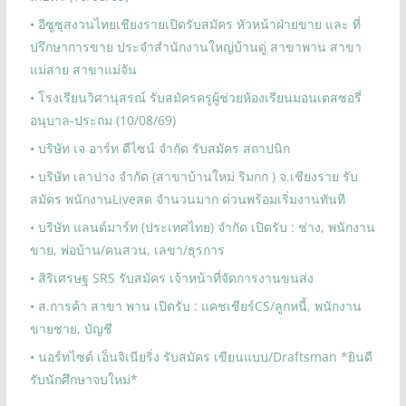
• อีซูซุสงวนไทยเชียงรายเปิดรับสมัคร หัวหน้าฝ่ายขาย และ ที่
ปรึกษาการขาย ประจำสำนักงานใหญ่บ้านดู่ สาขาพาน สาขา
แม่สาย สาขาแม่จัน
• โรงเรียนวิศานุสรณ์ รับสมัครครูผู้ช่วยห้องเรียนมอนเตสซอรี่
อนุบาล-ประถม (10/08/69)
• บริษัท เจ อาร์ท ดีไซน์ จำกัด รับสมัคร สถาปนิก
• บริษัท เลาปาง จำกัด (สาขาบ้านใหม่ ริมกก ) จ.เชียงราย รับ
สมัคร พนักงานLiveสด จำนวนมาก ด่วนพร้อมเริ่มงานทันที
• บริษัท แลนด์มาร์ท (ประเทศไทย) จำกัด เปิดรับ : ช่าง, พนักงาน
ขาย, พ่อบ้าน/คนสวน, เลขา/ธุรการ
• สิริเศรษฐ SRS รับสมัคร เจ้าหน้าที่จัดการงานขนส่ง
• ส.การค้า สาขา พาน เปิดรับ : แคชเชียร์CS/ลูกหนี้, พนักงาน
ขายชาย, บัญชี
• นอร์ทไซด์ เอ็นจิเนียริ่ง รับสมัคร เขียนแบบ/Draftsman *ยินดี
รับนักศึกษาจบใหม่*