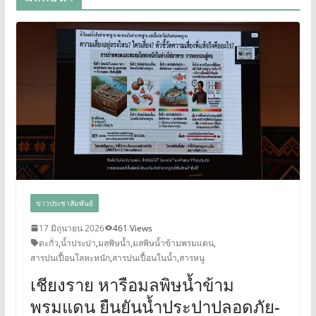
ข่าวประชาสัมพันธ์
17 มิถุนายน 2026
461 Views
ตะกั่ว
,
น้ำประปา
,
มลพิษน้ำ
,
มลพิษน้ำข้ามพรมแดน
,
สารปนเปื้อนโลหะหนัก
,
สารปนเปื้อนในน้ำ
,
สารหนู
เชียงราย หารือมลพิษน้ำข้าม
พรมแดน ยืนยันน้ำประปาปลอดภัย-