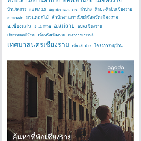
ททท.สำนักงานลำปาง
บ้านจัดสรร
ลำปาง
ศิลปะ-ศิลปินเชียงราย
ฝุ่น PM 2.5
พญามังรายมหาราช
สวนดอกไม้
สำนักงานพาณิชย์จังหวัดเชียงราย
สกายวอล์ค
อ.แม่สาย
อ.เชียงแสน
อบจ.เชียงราย
อ.แม่สรวย
เซ็นทรัลเชียงราย
เชียงรายดอกไม้งาม
เทศกาลสงกรานต์
เทศบาลนครเชียงราย
โครงการหมู่บ้าน
เที่ยวลำปาง