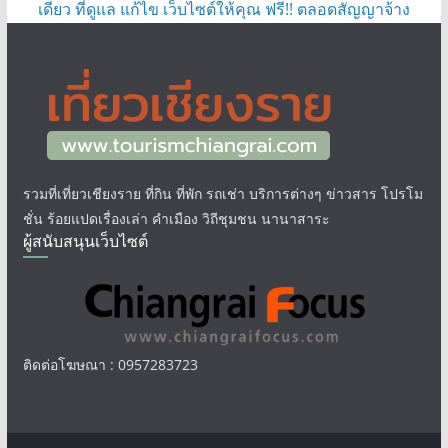
เดียว ที่ดูแล แก้ไข เว็บไซต์ให้คุณ ฟรี!! ตลอดสัญญาจ้าง
รวมที่เที่ยวเชียงราย ที่กิน ที่พัก รถเช่า บริการต่างๆ ข่าวสาร โปรโม
ชั่น ร้อยแปดเรื่องเล่า คำเมือง วิถีชุมชน นานาสาระ
ผู้สนับสนุนเว็บไซต์
ติดต่อโฆษณา : 0957283723