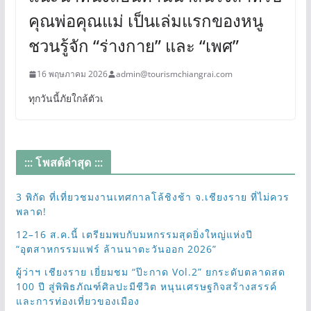
คุณพ่อคุณแม่ เป็นเล่มแรกของหนู
ชวนรู้จัก “ร่างกาย” และ “เพศ”
16 พฤษภาคม 2026
admin@tourismchiangrai.com
ทุกวันนี้ภัยใกล้ตัวเ
::: โพสต์ล่าสุด :::
3 พิกัด ที่เที่ยวชมงานเทศกาลโล้ชิงช้า จ.เชียงราย ที่ไม่ควร
พลาด!
12–16 ส.ค.นี้ เตรียมพบกับมหกรรมสุดยิ่งใหญ่แห่งปี
“อุตสาหกรรมแฟร์ ล้านนาตะวันออก 2026”
ผู้ว่าฯ เชียงราย เยี่ยมชม “ป๊ะกาด Vol.2” ยกระดับตลาดสด
100 ปี สู่พิพิธภัณฑ์ศิลปะมีชีวิต หนุนเศรษฐกิจสร้างสรรค์
และการท่องเที่ยวของเมือง