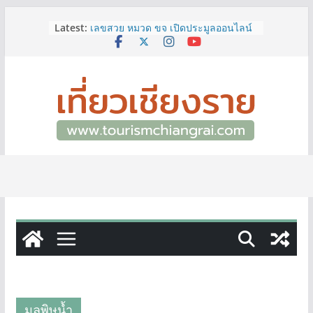
Skip
Latest:
เลขสวย หมวด ขจ เปิดประมูลออนไลน์
to
แล้ววันนี้ เลขเด่น เลขมงคล ความหมาย
content
ดีมีให้เลือกหลากหลายทั้ง 301 หมายเลข
3 พิกัด ที่เที่ยวชมงานเทศกาลโล้ชิงช้า
จ.เชียงราย ที่ไม่ควรพลาด!
12–16 ส.ค.นี้ เตรียมพบกับมหกรรมสุด
ยิ่งใหญ่แห่งปี “อุตสาหกรรมแฟร์ ล้านนา
ตะวันออก 2026”
ผู้ว่าฯ เชียงราย เยี่ยมชม “ป๊ะกาด Vol.2”
ยกระดับตลาดสด 100 ปี สู่พิพิธภัณฑ์
ศิลปะมีชีวิต หนุนเศรษฐกิจสร้างสรรค์
และการท่องเที่ยวของเมือง
ททท.สำนักงานเชียงราย ชวนเที่ยว
เชียงรายหน้าฝน ให้ชุ่มฉ่ำหัวใจไปกับ
“Feel All the Feelings” เที่ยวให้สนุก
เก็บแสตมป์ครบ แล้วรับของที่ระลึกสุด
พิเศษ! ทันที
มลพิษน้ำ