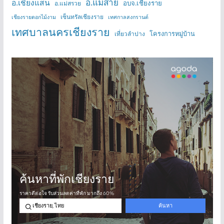
อ.แม่สาย
อ.เชียงแสน
อบจ.เชียงราย
อ.แม่สรวย
เซ็นทรัลเชียงราย
เชียงรายดอกไม้งาม
เทศกาลสงกรานต์
เทศบาลนครเชียงราย
โครงการหมู่บ้าน
เที่ยวลำปาง