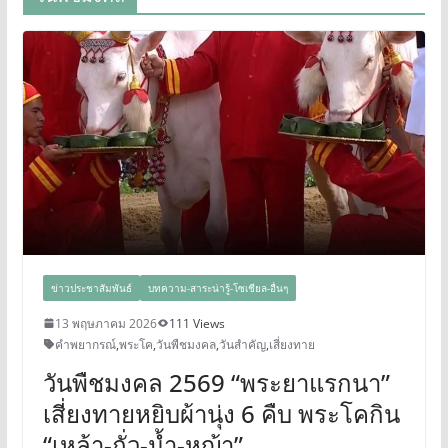
ข่าวประชาสัมพันธ์
บทความ-สาระน่ารู้-โซเชียล-อื่นๆ
13 พฤษภาคม 2026
111 Views
คำพยากรณ์
,
พระโค
,
วันพืชมงคล
,
วันสำคัญ
,
เสี่ยงทาย
วันพืชมงคล 2569 “พระยาแรกนา”
เสี่ยงทายหยิบผ้านุ่ง 6 คืบ พระโคกิน
“เหล้า-ถั่ว-น้ำ-หญ้า”