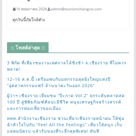
16 พฤษภาคม 2026
admin@tourismchiangrai.com
ทุกวันนี้ภัยใกล้ตัวเ
::: โพสต์ล่าสุด :::
3 พิกัด ที่เที่ยวชมงานเทศกาลโล้ชิงช้า จ.เชียงราย ที่ไม่ควร
พลาด!
12–16 ส.ค.นี้ เตรียมพบกับมหกรรมสุดยิ่งใหญ่แห่งปี
“อุตสาหกรรมแฟร์ ล้านนาตะวันออก 2026”
ผู้ว่าฯ เชียงราย เยี่ยมชม “ป๊ะกาด Vol.2” ยกระดับตลาดสด
100 ปี สู่พิพิธภัณฑ์ศิลปะมีชีวิต หนุนเศรษฐกิจสร้างสรรค์
และการท่องเที่ยวของเมือง
ททท.สำนักงานเชียงราย ชวนเที่ยวเชียงรายหน้าฝน ให้ชุ่ม
ฉ่ำหัวใจไปกับ “Feel All the Feelings” เที่ยวให้สนุก เก็บ
แสตมป์ครบ แล้วรับของที่ระลึกสุดพิเศษ! ทันที