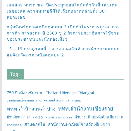
เลขสวย หมวด ขจ เปิดประมูลออนไลน์แล้ววันนี้ เลขเด่น
เลขมงคล ความหมายดีมีให้เลือกหลากหลายทั้ง 301
หมายเลข
กลุ่มจังหวัดภาคเหนือตอนบน 2 เปิดตัวโครงการบูรณาการ
การค้า การลงทุน ปี 2569 ชู 2 กิจกรรมกระตุ้นการใช้จ่าย
ของประชาชนและนักท่องเที่ยว
15 – 19 กรกฎาคมนี้ | งานแสดงสินค้าการค้าชายแแดนก
ลุ่มจังหวัดภาคเหนือตอนบน 2
Tag :
750 ปี เมืองเชียงราย
Thailand Biennale Chiangrai
งานพ่อขุนเม็งรายมหาราช
จุดเล่นน้ำสงกรานต์
ดอยตุง
ททท.สำนักงานเชียงราย
ททท.สำนักงานลำปาง
บ้านจัดสรร
ลำปาง
ศิลปะ-ศิลปินเชียงราย
ฝุ่น PM 2.5
พญามังรายมหาราช
สวนดอกไม้
สำนักงานพาณิชย์จังหวัดเชียงราย
สกายวอล์ค