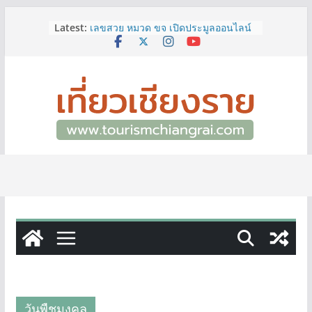
ททท.สำนักงานเชียงราย ชวนเที่ยว
Skip
Latest:
เชียงรายหน้าฝน ให้ชุ่มฉ่ำหัวใจไปกับ
to
“Feel All the Feelings” เที่ยวให้สนุก
content
เก็บแสตมป์ครบ แล้วรับของที่ระลึกสุด
พิเศษ! ทันที
เลขสวย หมวด ขจ เปิดประมูลออนไลน์
แล้ววันนี้ เลขเด่น เลขมงคล ความหมาย
ดีมีให้เลือกหลากหลายทั้ง 301 หมายเลข
3 พิกัด ที่เที่ยวชมงานเทศกาลโล้ชิงช้า
จ.เชียงราย ที่ไม่ควรพลาด!
12–16 ส.ค.นี้ เตรียมพบกับมหกรรมสุด
ยิ่งใหญ่แห่งปี “อุตสาหกรรมแฟร์ ล้านนา
ตะวันออก 2026”
ผู้ว่าฯ เชียงราย เยี่ยมชม “ป๊ะกาด Vol.2”
ยกระดับตลาดสด 100 ปี สู่พิพิธภัณฑ์
ศิลปะมีชีวิต หนุนเศรษฐกิจสร้างสรรค์
และการท่องเที่ยวของเมือง
วันพืชมงคล