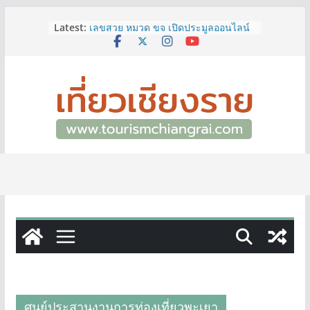
ททท.สำนักงานเชียงราย ชวนเที่ยว
Skip
Latest:
เชียงรายหน้าฝน ให้ชุ่มฉ่ำหัวใจไปกับ
to
“Feel All the Feelings” เที่ยวให้สนุก
content
เก็บแสตมป์ครบ แล้วรับของที่ระลึกสุด
พิเศษ! ทันที
เลขสวย หมวด ขจ เปิดประมูลออนไลน์
แล้ววันนี้ เลขเด่น เลขมงคล ความหมาย
ดีมีให้เลือกหลากหลายทั้ง 301 หมายเลข
3 พิกัด ที่เที่ยวชมงานเทศกาลโล้ชิงช้า
จ.เชียงราย ที่ไม่ควรพลาด!
12–16 ส.ค.นี้ เตรียมพบกับมหกรรมสุด
ยิ่งใหญ่แห่งปี “อุตสาหกรรมแฟร์ ล้านนา
ตะวันออก 2026”
ผู้ว่าฯ เชียงราย เยี่ยมชม “ป๊ะกาด Vol.2”
ยกระดับตลาดสด 100 ปี สู่พิพิธภัณฑ์
ศิลปะมีชีวิต หนุนเศรษฐกิจสร้างสรรค์
และการท่องเที่ยวของเมือง
ศูนย์ประสานงานการท่องเที่ยวพะเยา