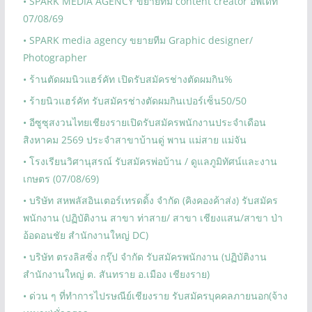
• SPARK MEDIA AGENCY ขยายทีม content creator อัพเดท
07/08/69
• SPARK media agency ขยายทีม Graphic designer/
Photographer
• ร้านตัดผมนิวแฮร์คัท เปิดรับสมัครช่างตัดผมกิน%
• ร้ายนิวแฮร์คัท รับสมัครช่างตัดผมกินเปอร์เซ็น50/50
• อีซูซุสงวนไทยเชียงรายเปิดรับสมัครพนักงานประจำเดือน
สิงหาคม 2569 ประจำสาขาบ้านดู่ พาน แม่สาย แม่จัน
• โรงเรียนวิศานุสรณ์ รับสมัครพ่อบ้าน / ดูแลภูมิทัศน์และงาน
เกษตร (07/08/69)
• บริษัท สหพลัสอินเตอร์เทรดดิ้ง จำกัด (คิงคองค้าส่ง) รับสมัคร
พนักงาน (ปฏิบัติงาน สาขา ท่าสาย/ สาขา เชียงแสน/สาขา ป่า
อ้อดอนชัย สำนักงานใหญ่ DC)
• บริษัท ตรงลิสซิ่ง กรุ๊ป จำกัด รับสมัครพนักงาน (ปฏิบัติงาน
สำนักงานใหญ่ ต. สันทราย อ.เมือง เชียงราย)
• ด่วน ๆ ที่ทำการไปรษณีย์เชียงราย รับสมัครบุคคลภายนอก(จ้าง