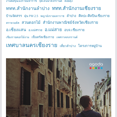
งานพ่อขุนเม็งรายมหาราช
จุดเล่นน้ำสงกรานต์
ดอยตุง
ททท.สำนักงานเชียงราย
ททท.สำนักงานลำปาง
บ้านจัดสรร
ลำปาง
ศิลปะ-ศิลปินเชียงราย
ฝุ่น PM 2.5
พญามังรายมหาราช
สวนดอกไม้
สำนักงานพาณิชย์จังหวัดเชียงราย
สกายวอล์ค
อ.แม่สาย
อ.เชียงแสน
อบจ.เชียงราย
อ.แม่สรวย
เซ็นทรัลเชียงราย
เชียงรายดอกไม้งาม
เทศกาลสงกรานต์
เทศบาลนครเชียงราย
โครงการหมู่บ้าน
เที่ยวลำปาง