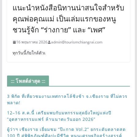
แนะนำหนังสือนิทานน่าสนใจสำหรับ
คุณพ่อคุณแม่ เป็นเล่มแรกของหนู
ชวนรู้จัก “ร่างกาย” และ “เพศ”
16 พฤษภาคม 2026
admin@tourismchiangrai.com
ทุกวันนี้ภัยใกล้ตัวเ
::: โพสต์ล่าสุด :::
3 พิกัด ที่เที่ยวชมงานเทศกาลโล้ชิงช้า จ.เชียงราย ที่ไม่ควร
พลาด!
12–16 ส.ค.นี้ เตรียมพบกับมหกรรมสุดยิ่งใหญ่แห่งปี
“อุตสาหกรรมแฟร์ ล้านนาตะวันออก 2026”
ผู้ว่าฯ เชียงราย เยี่ยมชม “ป๊ะกาด Vol.2” ยกระดับตลาดสด
100 ปี สู่พิพิธภัณฑ์ศิลปะมีชีวิต หนุนเศรษฐกิจสร้างสรรค์