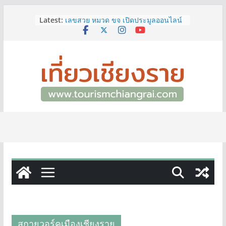
ททท.สำนักงานเชียงราย ชวนเที่ยว
Skip
Latest:
เชียงรายหน้าฝน ให้ชุ่มฉ่ำหัวใจไปกับ
to
“Feel All the Feelings” เที่ยวให้สนุก
content
เก็บแสตมป์ครบ แล้วรับของที่ระลึกสุด
พิเศษ! ทันที
เลขสวย หมวด ขจ เปิดประมูลออนไลน์
แล้ววันนี้ เลขเด่น เลขมงคล ความหมาย
ดีมีให้เลือกหลากหลายทั้ง 301 หมายเลข
3 พิกัด ที่เที่ยวชมงานเทศกาลโล้ชิงช้า
จ.เชียงราย ที่ไม่ควรพลาด!
12–16 ส.ค.นี้ เตรียมพบกับมหกรรมสุด
ยิ่งใหญ่แห่งปี “อุตสาหกรรมแฟร์ ล้านนา
ตะวันออก 2026”
ผู้ว่าฯ เชียงราย เยี่ยมชม “ป๊ะกาด Vol.2”
ยกระดับตลาดสด 100 ปี สู่พิพิธภัณฑ์
ศิลปะมีชีวิต หนุนเศรษฐกิจสร้างสรรค์
และการท่องเที่ยวของเมือง
สกายวอร์คเมืองเชียงราย