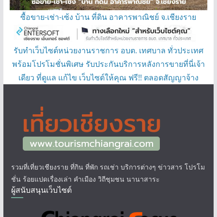
ซื้อขาย-เช่า-เซ้ง บ้าน ที่ดิน อาคารพาณิชย์ จ.เชียงราย
รับทำเว็บไซต์หน่วยงานราชการ อบต. เทศบาล ทั่วประเทศ
พร้อมโปรโมชั่นพิเศษ รับประกันบริการหลังการขายที่นี่เจ้า
เดียว ที่ดูแล แก้ไข เว็บไซต์ให้คุณ ฟรี!! ตลอดสัญญาจ้าง
รวมที่เที่ยวเชียงราย ที่กิน ที่พัก รถเช่า บริการต่างๆ ข่าวสาร โปรโม
ชั่น ร้อยแปดเรื่องเล่า คำเมือง วิถีชุมชน นานาสาระ
ผู้สนับสนุนเว็บไซต์