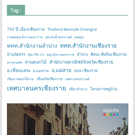
Tag :
750 ปี เมืองเชียงราย
Thailand Biennale Chiangrai
งานพ่อขุนเม็งรายมหาราช
จุดเล่นน้ำสงกรานต์
ดอยตุง
ททท.สำนักงานเชียงราย
ททท.สำนักงานลำปาง
บ้านจัดสรร
ลำปาง
ศิลปะ-ศิลปินเชียงราย
ฝุ่น PM 2.5
พญามังรายมหาราช
สวนดอกไม้
สำนักงานพาณิชย์จังหวัดเชียงราย
สกายวอล์ค
อ.แม่สาย
อ.เชียงแสน
อบจ.เชียงราย
อ.แม่สรวย
เซ็นทรัลเชียงราย
เชียงรายดอกไม้งาม
เทศกาลสงกรานต์
เทศบาลนครเชียงราย
โครงการหมู่บ้าน
เที่ยวลำปาง