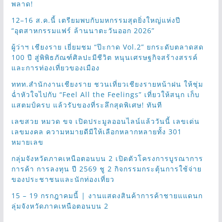
พลาด!
12–16 ส.ค.นี้ เตรียมพบกับมหกรรมสุดยิ่งใหญ่แห่งปี
“อุตสาหกรรมแฟร์ ล้านนาตะวันออก 2026”
ผู้ว่าฯ เชียงราย เยี่ยมชม “ป๊ะกาด Vol.2” ยกระดับตลาดสด
100 ปี สู่พิพิธภัณฑ์ศิลปะมีชีวิต หนุนเศรษฐกิจสร้างสรรค์
และการท่องเที่ยวของเมือง
ททท.สำนักงานเชียงราย ชวนเที่ยวเชียงรายหน้าฝน ให้ชุ่ม
ฉ่ำหัวใจไปกับ “Feel All the Feelings” เที่ยวให้สนุก เก็บ
แสตมป์ครบ แล้วรับของที่ระลึกสุดพิเศษ! ทันที
เลขสวย หมวด ขจ เปิดประมูลออนไลน์แล้ววันนี้ เลขเด่น
เลขมงคล ความหมายดีมีให้เลือกหลากหลายทั้ง 301
หมายเลข
กลุ่มจังหวัดภาคเหนือตอนบน 2 เปิดตัวโครงการบูรณาการ
การค้า การลงทุน ปี 2569 ชู 2 กิจกรรมกระตุ้นการใช้จ่าย
ของประชาชนและนักท่องเที่ยว
15 – 19 กรกฎาคมนี้ | งานแสดงสินค้าการค้าชายแแดนก
ลุ่มจังหวัดภาคเหนือตอนบน 2