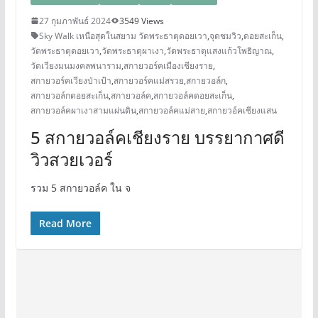
27 กุมภาพันธ์ 2024
3549 Views
Sky Walk เหนือสุดในสยาม วัดพระธาตุดอยเวา
,
จุดชมวิว
,
ดอยสะเก็น
,
วัดพระธาตุดอยเวา
,
วัดพระธาตุผาเงา
,
วัดพระธาตุแสงแก้วโพธิญาณ
,
วัดเวียงมนมงคลพนาราม
,
สกายวอร์คเมืองเชียงราย
,
สกายวอร์คเวียงป่าเป้า
,
สกายวอร์คแม่สรวย
,
สกายวอล์ก
,
สกายวอล์กดอยสะเก็น
,
สกายวอล์ค
,
สกายวอล์คดอยสะเก็น
,
สกายวอล์คผาเงาสามแผ่นดิน
,
สกายวอล์คแม่สาย
,
สกายวอ์คเชียงแสน
5 สกายวอล์คเชียงราย บรรยากาศดี
วิวสวยเวอร์
รวม 5 สกายวอล์ค ใน จ
Read More