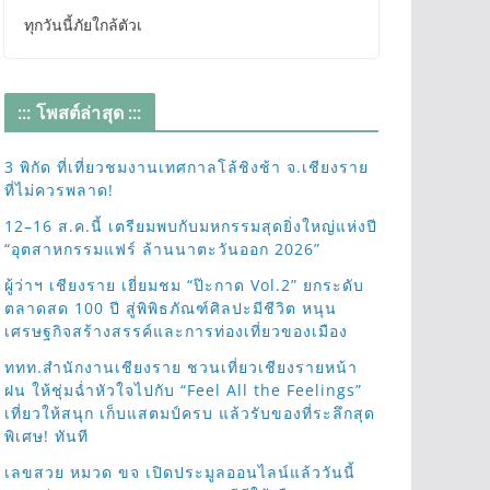
ทุกวันนี้ภัยใกล้ตัวเ
::: โพสต์ล่าสุด :::
3 พิกัด ที่เที่ยวชมงานเทศกาลโล้ชิงช้า จ.เชียงราย
ที่ไม่ควรพลาด!
12–16 ส.ค.นี้ เตรียมพบกับมหกรรมสุดยิ่งใหญ่แห่งปี
“อุตสาหกรรมแฟร์ ล้านนาตะวันออก 2026”
ผู้ว่าฯ เชียงราย เยี่ยมชม “ป๊ะกาด Vol.2” ยกระดับ
ตลาดสด 100 ปี สู่พิพิธภัณฑ์ศิลปะมีชีวิต หนุน
เศรษฐกิจสร้างสรรค์และการท่องเที่ยวของเมือง
ททท.สำนักงานเชียงราย ชวนเที่ยวเชียงรายหน้า
ฝน ให้ชุ่มฉ่ำหัวใจไปกับ “Feel All the Feelings”
เที่ยวให้สนุก เก็บแสตมป์ครบ แล้วรับของที่ระลึกสุด
พิเศษ! ทันที
เลขสวย หมวด ขจ เปิดประมูลออนไลน์แล้ววันนี้