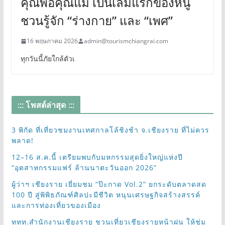
คุณพ่อคุณแม่ เป็นเล่มแรกของหนู
ชวนรู้จัก “ร่างกาย” และ “เพศ”
16 พฤษภาคม 2026
admin@tourismchiangrai.com
ทุกวันนี้ภัยใกล้ตัวเ
::: โพสต์ล่าสุด :::
3 พิกัด ที่เที่ยวชมงานเทศกาลโล้ชิงช้า จ.เชียงราย ที่ไม่ควร
พลาด!
12–16 ส.ค.นี้ เตรียมพบกับมหกรรมสุดยิ่งใหญ่แห่งปี
“อุตสาหกรรมแฟร์ ล้านนาตะวันออก 2026”
ผู้ว่าฯ เชียงราย เยี่ยมชม “ป๊ะกาด Vol.2” ยกระดับตลาดสด
100 ปี สู่พิพิธภัณฑ์ศิลปะมีชีวิต หนุนเศรษฐกิจสร้างสรรค์
และการท่องเที่ยวของเมือง
ททท.สำนักงานเชียงราย ชวนเที่ยวเชียงรายหน้าฝน ให้ชุ่ม