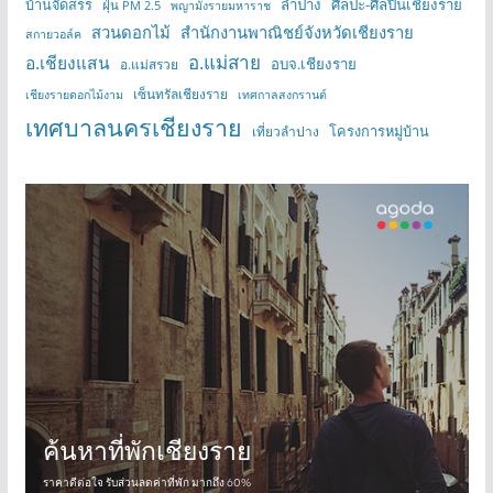
บ้านจัดสรร
ลำปาง
ศิลปะ-ศิลปินเชียงราย
ฝุ่น PM 2.5
พญามังรายมหาราช
สวนดอกไม้
สำนักงานพาณิชย์จังหวัดเชียงราย
สกายวอล์ค
อ.แม่สาย
อ.เชียงแสน
อบจ.เชียงราย
อ.แม่สรวย
เซ็นทรัลเชียงราย
เชียงรายดอกไม้งาม
เทศกาลสงกรานต์
เทศบาลนครเชียงราย
โครงการหมู่บ้าน
เที่ยวลำปาง