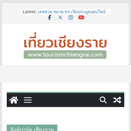
Skip
Latest:
เลขสวย หมวด ขจ เปิดประมูลออนไลน์
to
แล้ววันนี้ เลขเด่น เลขมงคล ความหมาย
content
ดีมีให้เลือกหลากหลายทั้ง 301 หมายเลข
3 พิกัด ที่เที่ยวชมงานเทศกาลโล้ชิงช้า
จ.เชียงราย ที่ไม่ควรพลาด!
12–16 ส.ค.นี้ เตรียมพบกับมหกรรมสุด
ยิ่งใหญ่แห่งปี “อุตสาหกรรมแฟร์ ล้านนา
ตะวันออก 2026”
ผู้ว่าฯ เชียงราย เยี่ยมชม “ป๊ะกาด Vol.2”
ยกระดับตลาดสด 100 ปี สู่พิพิธภัณฑ์
ศิลปะมีชีวิต หนุนเศรษฐกิจสร้างสรรค์
และการท่องเที่ยวของเมือง
ททท.สำนักงานเชียงราย ชวนเที่ยว
เชียงรายหน้าฝน ให้ชุ่มฉ่ำหัวใจไปกับ
“Feel All the Feelings” เที่ยวให้สนุก
เก็บแสตมป์ครบ แล้วรับของที่ระลึกสุด
พิเศษ! ทันที
สิงห์ปาร์ค เชียงราย