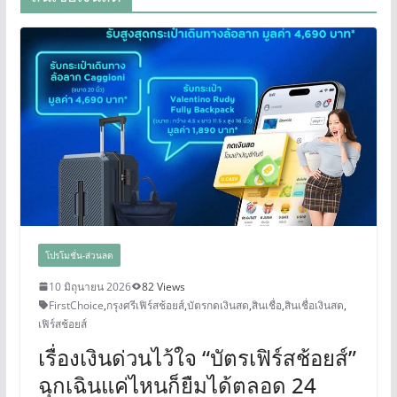
โปรโมชั่น-ส่วนลด
10 มิถุนายน 2026
82 Views
FirstChoice
,
กรุงศรีเฟิร์สช้อยส์
,
บัตรกดเงินสด
,
สินเชื่อ
,
สินเชื่อเงินสด
,
เฟิร์สช้อยส์
เรื่องเงินด่วนไว้ใจ “บัตรเฟิร์สช้อยส์”
ฉุกเฉินแค่ไหนก็ยืมได้ตลอด 24