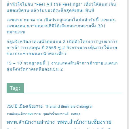
ฉ่ำหัวใจไปกับ “Feel All the Feelings” เที่ยวให้สนุก เก็บ
แสตมป์ครบ แล้วรับของที่ระลึกสุดพิเศษ! ทันที
เลขสวย หมวด ขจ เปิดประมูลออนไลน์แล้ววันนี้ เลขเด่น
เลขมงคล ความหมายดีมีให้เลือกหลากหลายทั้ง 301
หมายเลข
กลุ่มจังหวัดภาคเหนือตอนบน 2 เปิดตัวโครงการบูรณาการ
การค้า การลงทุน ปี 2569 ชู 2 กิจกรรมกระตุ้นการใช้จ่าย
ของประชาชนและนักท่องเที่ยว
15 – 19 กรกฎาคมนี้ | งานแสดงสินค้าการค้าชายแแดนก
ลุ่มจังหวัดภาคเหนือตอนบน 2
Tag :
750 ปี เมืองเชียงราย
Thailand Biennale Chiangrai
งานพ่อขุนเม็งรายมหาราช
จุดเล่นน้ำสงกรานต์
ดอยตุง
ททท.สำนักงานเชียงราย
ททท.สำนักงานลำปาง