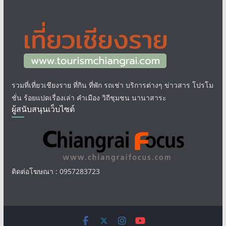
รวมที่เที่ยวเชียงราย ที่กิน ที่พัก รถเช่า บริการต่างๆ ข่าวสาร โปรโม
ชั่น ร้อยแปดเรื่องเล่า คำเมือง วิถีชุมชน นานาสาระ
ผู้สนับสนุนเว็บไซต์
ติดต่อโฆษณา : 0957283723