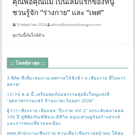
คุณพ่อคุณแม่ เป็นเล่มแรกของหนู
ชวนรู้จัก “ร่างกาย” และ “เพศ”
16 พฤษภาคม 2026
admin@tourismchiangrai.com
ทุกวันนี้ภัยใกล้ตัวเ
::: โพสต์ล่าสุด :::
3 พิกัด ที่เที่ยวชมงานเทศกาลโล้ชิงช้า จ.เชียงราย ที่ไม่ควร
พลาด!
12–16 ส.ค.นี้ เตรียมพบกับมหกรรมสุดยิ่งใหญ่แห่งปี
“อุตสาหกรรมแฟร์ ล้านนาตะวันออก 2026”
ผู้ว่าฯ เชียงราย เยี่ยมชม “ป๊ะกาด Vol.2” ยกระดับตลาดสด
100 ปี สู่พิพิธภัณฑ์ศิลปะมีชีวิต หนุนเศรษฐกิจสร้างสรรค์
และการท่องเที่ยวของเมือง
ททท.สำนักงานเชียงราย ชวนเที่ยวเชียงรายหน้าฝน ให้ชุ่ม