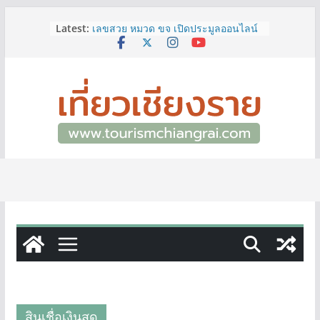
Skip
ททท.สำนักงานเชียงราย ชวนเที่ยว
Latest:
เชียงรายหน้าฝน ให้ชุ่มฉ่ำหัวใจไปกับ
to
“Feel All the Feelings” เที่ยวให้สนุก
content
เก็บแสตมป์ครบ แล้วรับของที่ระลึกสุด
พิเศษ! ทันที
เลขสวย หมวด ขจ เปิดประมูลออนไลน์
แล้ววันนี้ เลขเด่น เลขมงคล ความหมาย
ดีมีให้เลือกหลากหลายทั้ง 301 หมายเลข
3 พิกัด ที่เที่ยวชมงานเทศกาลโล้ชิงช้า
จ.เชียงราย ที่ไม่ควรพลาด!
12–16 ส.ค.นี้ เตรียมพบกับมหกรรมสุด
ยิ่งใหญ่แห่งปี “อุตสาหกรรมแฟร์ ล้านนา
ตะวันออก 2026”
ผู้ว่าฯ เชียงราย เยี่ยมชม “ป๊ะกาด Vol.2”
ยกระดับตลาดสด 100 ปี สู่พิพิธภัณฑ์
ศิลปะมีชีวิต หนุนเศรษฐกิจสร้างสรรค์
และการท่องเที่ยวของเมือง
สินเชื่อเงินสด