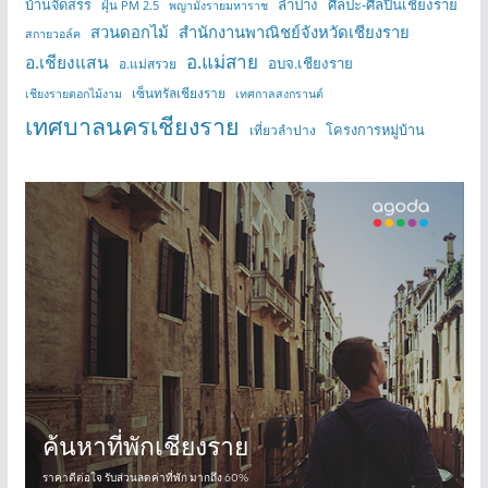
บ้านจัดสรร
ลำปาง
ศิลปะ-ศิลปินเชียงราย
ฝุ่น PM 2.5
พญามังรายมหาราช
สวนดอกไม้
สำนักงานพาณิชย์จังหวัดเชียงราย
สกายวอล์ค
อ.แม่สาย
อ.เชียงแสน
อบจ.เชียงราย
อ.แม่สรวย
เซ็นทรัลเชียงราย
เชียงรายดอกไม้งาม
เทศกาลสงกรานต์
เทศบาลนครเชียงราย
โครงการหมู่บ้าน
เที่ยวลำปาง