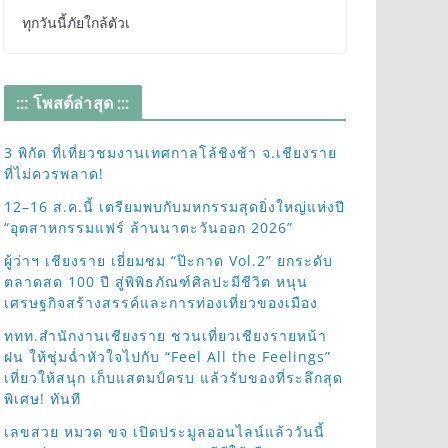
ทุกวันนี้ภัยใกล้ตัวเ
::: โพสต์ล่าสุด :::
3 พิกัด ที่เที่ยวชมงานเทศกาลโล้ชิงช้า จ.เชียงราย
ที่ไม่ควรพลาด!
12–16 ส.ค.นี้ เตรียมพบกับมหกรรมสุดยิ่งใหญ่แห่งปี
“อุตสาหกรรมแฟร์ ล้านนาตะวันออก 2026”
ผู้ว่าฯ เชียงราย เยี่ยมชม “ป๊ะกาด Vol.2” ยกระดับ
ตลาดสด 100 ปี สู่พิพิธภัณฑ์ศิลปะมีชีวิต หนุน
เศรษฐกิจสร้างสรรค์และการท่องเที่ยวของเมือง
ททท.สำนักงานเชียงราย ชวนเที่ยวเชียงรายหน้า
ฝน ให้ชุ่มฉ่ำหัวใจไปกับ “Feel All the Feelings”
เที่ยวให้สนุก เก็บแสตมป์ครบ แล้วรับของที่ระลึกสุด
พิเศษ! ทันที
เลขสวย หมวด ขจ เปิดประมูลออนไลน์แล้ววันนี้