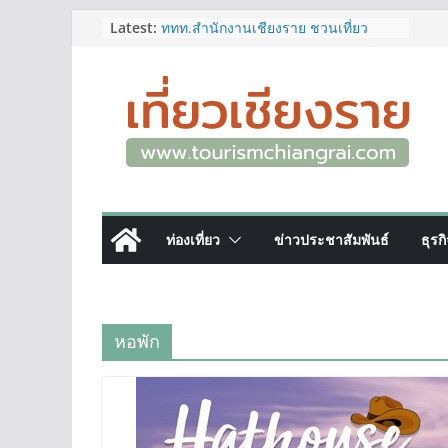
ผู้ว่าฯ เชียงราย เยี่ยมชม “ป๊ะกาด Vol.2”
Skip
Latest:
ยกระดับตลาดสด 100 ปี สู่พิพิธภัณฑ์
to
ศิลปะมีชีวิต หนุนเศรษฐกิจสร้างสรรค์
และการท่องเที่ยวของเมือง
content
ททท.สำนักงานเชียงราย ชวนเที่ยว
เชียงรายหน้าฝน ให้ชุ่มฉ่ำหัวใจไปกับ
“Feel All the Feelings” เที่ยวให้สนุก
เก็บแสตมป์ครบ แล้วรับของที่ระลึกสุด
พิเศษ! ทันที
เลขสวย หมวด ขจ เปิดประมูลออนไลน์
แล้ววันนี้ เลขเด่น เลขมงคล ความหมาย
ดีมีให้เลือกหลากหลายทั้ง 301 หมายเลข
ท่องเที่ยว
ข่าวประชาสัมพันธ์
ธุรก
3 พิกัด ที่เที่ยวชมงานเทศกาลโล้ชิงช้า
จ.เชียงราย ที่ไม่ควรพลาด!
12–16 ส.ค.นี้ เตรียมพบกับมหกรรมสุด
ยิ่งใหญ่แห่งปี “อุตสาหกรรมแฟร์ ล้านนา
ตะวันออก 2026”
หอพัก