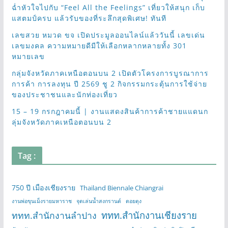
ฉ่ำหัวใจไปกับ “Feel All the Feelings” เที่ยวให้สนุก เก็บ
แสตมป์ครบ แล้วรับของที่ระลึกสุดพิเศษ! ทันที
เลขสวย หมวด ขจ เปิดประมูลออนไลน์แล้ววันนี้ เลขเด่น
เลขมงคล ความหมายดีมีให้เลือกหลากหลายทั้ง 301
หมายเลข
กลุ่มจังหวัดภาคเหนือตอนบน 2 เปิดตัวโครงการบูรณาการ
การค้า การลงทุน ปี 2569 ชู 2 กิจกรรมกระตุ้นการใช้จ่าย
ของประชาชนและนักท่องเที่ยว
15 – 19 กรกฎาคมนี้ | งานแสดงสินค้าการค้าชายแแดนก
ลุ่มจังหวัดภาคเหนือตอนบน 2
Tag :
750 ปี เมืองเชียงราย
Thailand Biennale Chiangrai
งานพ่อขุนเม็งรายมหาราช
จุดเล่นน้ำสงกรานต์
ดอยตุง
ททท.สำนักงานเชียงราย
ททท.สำนักงานลำปาง