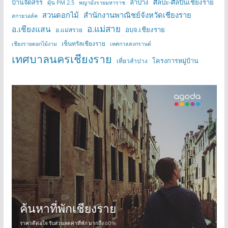
บ้านจัดสรร
ลำปาง
ศิลปะ-ศิลปินเชียงราย
ฝุ่น PM 2.5
พญามังรายมหาราช
สวนดอกไม้
สำนักงานพาณิชย์จังหวัดเชียงราย
สกายวอล์ค
อ.แม่สาย
อ.เชียงแสน
อบจ.เชียงราย
อ.แม่สรวย
เซ็นทรัลเชียงราย
เชียงรายดอกไม้งาม
เทศกาลสงกรานต์
เทศบาลนครเชียงราย
โครงการหมู่บ้าน
เที่ยวลำปาง