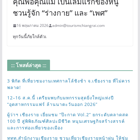
คุณพ่อคุณแม่ เป็นเล่มแรกของหนู
ชวนรู้จัก “ร่างกาย” และ “เพศ”
16 พฤษภาคม 2026
admin@tourismchiangrai.com
ทุกวันนี้ภัยใกล้ตัวเ
::: โพสต์ล่าสุด :::
3 พิกัด ที่เที่ยวชมงานเทศกาลโล้ชิงช้า จ.เชียงราย ที่ไม่ควร
พลาด!
12–16 ส.ค.นี้ เตรียมพบกับมหกรรมสุดยิ่งใหญ่แห่งปี
“อุตสาหกรรมแฟร์ ล้านนาตะวันออก 2026”
ผู้ว่าฯ เชียงราย เยี่ยมชม “ป๊ะกาด Vol.2” ยกระดับตลาดสด
100 ปี สู่พิพิธภัณฑ์ศิลปะมีชีวิต หนุนเศรษฐกิจสร้างสรรค์
และการท่องเที่ยวของเมือง
ททท.สำนักงานเชียงราย ชวนเที่ยวเชียงรายหน้าฝน ให้ชุ่ม