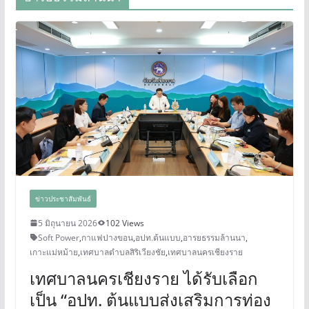
ข่าวประชาสัมพันธ์
5 มิถุนายน 2026
102 Views
Soft Power
,
กาแฟปางขอน
,
อปท.ต้นแบบ
,
อารยธรรมล้านนา
,
เกาะแม่หม้าย
,
เทศบาลตำบลสิริเวียงชัย
,
เทศบาลนครเชียงราย
เทศบาลนครเชียงราย ได้รับเลือก
เป็น “อปท. ต้นแบบส่งเสริมการท่อง