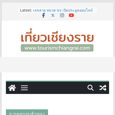
ททท.สำนักงานเชียงราย ชวนเที่ยว
Skip
Latest:
เชียงรายหน้าฝน ให้ชุ่มฉ่ำหัวใจไปกับ
to
“Feel All the Feelings” เที่ยวให้สนุก
content
เก็บแสตมป์ครบ แล้วรับของที่ระลึกสุด
พิเศษ! ทันที
เลขสวย หมวด ขจ เปิดประมูลออนไลน์
แล้ววันนี้ เลขเด่น เลขมงคล ความหมาย
ดีมีให้เลือกหลากหลายทั้ง 301 หมายเลข
3 พิกัด ที่เที่ยวชมงานเทศกาลโล้ชิงช้า
จ.เชียงราย ที่ไม่ควรพลาด!
12–16 ส.ค.นี้ เตรียมพบกับมหกรรมสุด
ยิ่งใหญ่แห่งปี “อุตสาหกรรมแฟร์ ล้านนา
ตะวันออก 2026”
ผู้ว่าฯ เชียงราย เยี่ยมชม “ป๊ะกาด Vol.2”
ยกระดับตลาดสด 100 ปี สู่พิพิธภัณฑ์
ศิลปะมีชีวิต หนุนเศรษฐกิจสร้างสรรค์
และการท่องเที่ยวของเมือง
อารยธรรมล้านนา