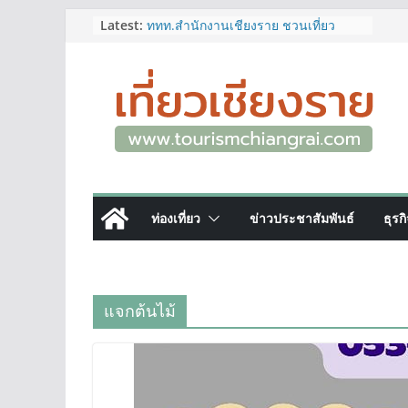
Skip
Latest:
ททท.สำนักงานเชียงราย ชวนเที่ยว
เชียงรายหน้าฝน ให้ชุ่มฉ่ำหัวใจไปกับ
to
“Feel All the Feelings” เที่ยวให้สนุก
content
เก็บแสตมป์ครบ แล้วรับของที่ระลึกสุด
พิเศษ! ทันที
เลขสวย หมวด ขจ เปิดประมูลออนไลน์
แล้ววันนี้ เลขเด่น เลขมงคล ความหมาย
ดีมีให้เลือกหลากหลายทั้ง 301 หมายเลข
3 พิกัด ที่เที่ยวชมงานเทศกาลโล้ชิงช้า
จ.เชียงราย ที่ไม่ควรพลาด!
12–16 ส.ค.นี้ เตรียมพบกับมหกรรมสุด
ท่องเที่ยว
ข่าวประชาสัมพันธ์
ธุรก
ยิ่งใหญ่แห่งปี “อุตสาหกรรมแฟร์ ล้านนา
ตะวันออก 2026”
ผู้ว่าฯ เชียงราย เยี่ยมชม “ป๊ะกาด Vol.2”
ยกระดับตลาดสด 100 ปี สู่พิพิธภัณฑ์
ศิลปะมีชีวิต หนุนเศรษฐกิจสร้างสรรค์
แจกต้นไม้
และการท่องเที่ยวของเมือง