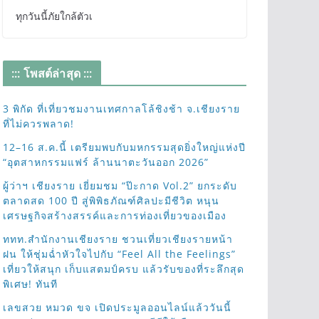
ทุกวันนี้ภัยใกล้ตัวเ
::: โพสต์ล่าสุด :::
3 พิกัด ที่เที่ยวชมงานเทศกาลโล้ชิงช้า จ.เชียงราย
ที่ไม่ควรพลาด!
12–16 ส.ค.นี้ เตรียมพบกับมหกรรมสุดยิ่งใหญ่แห่งปี
“อุตสาหกรรมแฟร์ ล้านนาตะวันออก 2026”
ผู้ว่าฯ เชียงราย เยี่ยมชม “ป๊ะกาด Vol.2” ยกระดับ
ตลาดสด 100 ปี สู่พิพิธภัณฑ์ศิลปะมีชีวิต หนุน
เศรษฐกิจสร้างสรรค์และการท่องเที่ยวของเมือง
ททท.สำนักงานเชียงราย ชวนเที่ยวเชียงรายหน้า
ฝน ให้ชุ่มฉ่ำหัวใจไปกับ “Feel All the Feelings”
เที่ยวให้สนุก เก็บแสตมป์ครบ แล้วรับของที่ระลึกสุด
พิเศษ! ทันที
เลขสวย หมวด ขจ เปิดประมูลออนไลน์แล้ววันนี้