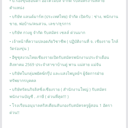
• บ.ร่องขุ่นฮอนด้า ออโตโมบิล จำกัด รับสมัครงานหลาย
ตำแหน่ง
• บริษัท แลนด์มาร์ท (ประเทศไทย) จำกัด เปิดรับ : ช่าง, พนักงาน
ขาย, พ่อบ้าน/คนสวน, เลขา/ธุรการ
• บริษัท กวงยู จำกัด รับสมัคร เซลล์ ด่วนมาก
• เจ้าหน้าที่ความปลอดภัยวิชาชีพ ( ปฏิบัติงานที่ จ. เชียงราย ใกล้
วัดร่องขุ่น )
• อีซูซุสงวนไทยเชียงรายเปิดรับสมัครพนักงานประจำเดือน
สิงหาคม 2569 ประจำสาขาบ้านดู่ พาน แม่สาย แม่จัน
• บริษัทในกลุ่มพยัคฆ์กรุ๊ป และแสงไพบูลย์ฯ ผู้จัดการฝ่าย
ทรัพยากรบุคคล
• บริษัทรัตนกิจลิสซิ่งเชียงราย ( สำนักงานใหญ่ ) รับสมัคร
พนักงานบัญชี , ภาษี ( ด่วนที่สุด!!! )
• โรงเรียนอนุบาลคริสเตียนสันกองรับสมัครครูผู้สอน 1 อัตรา
ด่วน!!