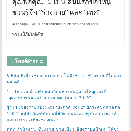
คุณพ่อคุณแม่ เป็นเล่มแรกของหนู
ชวนรู้จัก “ร่างกาย” และ “เพศ”
16 พฤษภาคม 2026
admin@tourismchiangrai.com
ทุกวันนี้ภัยใกล้ตัวเ
::: โพสต์ล่าสุด :::
3 พิกัด ที่เที่ยวชมงานเทศกาลโล้ชิงช้า จ.เชียงราย ที่ไม่ควร
พลาด!
12–16 ส.ค.นี้ เตรียมพบกับมหกรรมสุดยิ่งใหญ่แห่งปี
“อุตสาหกรรมแฟร์ ล้านนาตะวันออก 2026”
ผู้ว่าฯ เชียงราย เยี่ยมชม “ป๊ะกาด Vol.2” ยกระดับตลาดสด
100 ปี สู่พิพิธภัณฑ์ศิลปะมีชีวิต หนุนเศรษฐกิจสร้างสรรค์
และการท่องเที่ยวของเมือง
ททท.สำนักงานเชียงราย ชวนเที่ยวเชียงรายหน้าฝน ให้ชุ่ม