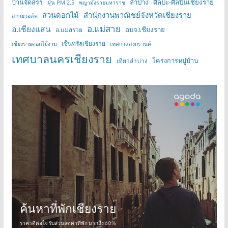
บ้านจัดสรร
ลำปาง
ศิลปะ-ศิลปินเชียงราย
ฝุ่น PM 2.5
พญามังรายมหาราช
สวนดอกไม้
สำนักงานพาณิชย์จังหวัดเชียงราย
สกายวอล์ค
อ.แม่สาย
อ.เชียงแสน
อบจ.เชียงราย
อ.แม่สรวย
เซ็นทรัลเชียงราย
เชียงรายดอกไม้งาม
เทศกาลสงกรานต์
เทศบาลนครเชียงราย
โครงการหมู่บ้าน
เที่ยวลำปาง