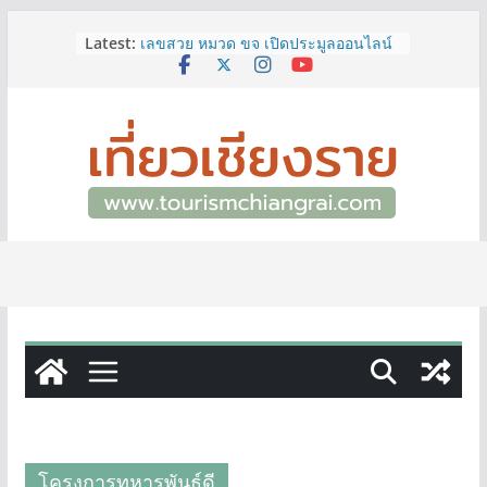
Skip
Latest:
เลขสวย หมวด ขจ เปิดประมูลออนไลน์
to
แล้ววันนี้ เลขเด่น เลขมงคล ความหมาย
content
ดีมีให้เลือกหลากหลายทั้ง 301 หมายเลข
3 พิกัด ที่เที่ยวชมงานเทศกาลโล้ชิงช้า
จ.เชียงราย ที่ไม่ควรพลาด!
12–16 ส.ค.นี้ เตรียมพบกับมหกรรมสุด
ยิ่งใหญ่แห่งปี “อุตสาหกรรมแฟร์ ล้านนา
ตะวันออก 2026”
ผู้ว่าฯ เชียงราย เยี่ยมชม “ป๊ะกาด Vol.2”
ยกระดับตลาดสด 100 ปี สู่พิพิธภัณฑ์
ศิลปะมีชีวิต หนุนเศรษฐกิจสร้างสรรค์
และการท่องเที่ยวของเมือง
ททท.สำนักงานเชียงราย ชวนเที่ยว
เชียงรายหน้าฝน ให้ชุ่มฉ่ำหัวใจไปกับ
“Feel All the Feelings” เที่ยวให้สนุก
เก็บแสตมป์ครบ แล้วรับของที่ระลึกสุด
พิเศษ! ทันที
โครงการทหารพันธุ์ดี