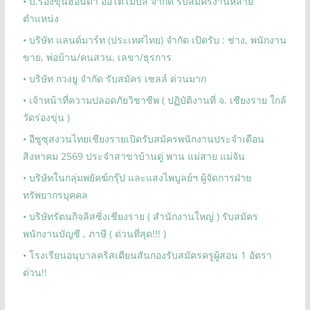
• บ.ร่องขุ่นฮอนด้า ออโตโมบิล จำกัด รับสมัครงานหลาย
ตำแหน่ง
• บริษัท แลนด์มาร์ท (ประเทศไทย) จำกัด เปิดรับ : ช่าง, พนักงาน
ขาย, พ่อบ้าน/คนสวน, เลขา/ธุรการ
• บริษัท กวงยู จำกัด รับสมัคร เซลล์ ด่วนมาก
• เจ้าหน้าที่ความปลอดภัยวิชาชีพ ( ปฏิบัติงานที่ จ. เชียงราย ใกล้
วัดร่องขุ่น )
• อีซูซุสงวนไทยเชียงรายเปิดรับสมัครพนักงานประจำเดือน
สิงหาคม 2569 ประจำสาขาบ้านดู่ พาน แม่สาย แม่จัน
• บริษัทในกลุ่มพยัคฆ์กรุ๊ป และแสงไพบูลย์ฯ ผู้จัดการฝ่าย
ทรัพยากรบุคคล
• บริษัทรัตนกิจลิสซิ่งเชียงราย ( สำนักงานใหญ่ ) รับสมัคร
พนักงานบัญชี , ภาษี ( ด่วนที่สุด!!! )
• โรงเรียนอนุบาลคริสเตียนสันกองรับสมัครครูผู้สอน 1 อัตรา
ด่วน!!