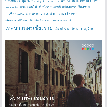
บ้านจัดสรร
ลำปาง
ศิลปะ-ศิลปินเชียงราย
ฝุ่น PM 2.5
พญามังรายมหาราช
สวนดอกไม้
สำนักงานพาณิชย์จังหวัดเชียงราย
สกายวอล์ค
อ.แม่สาย
อ.เชียงแสน
อบจ.เชียงราย
อ.แม่สรวย
เซ็นทรัลเชียงราย
เชียงรายดอกไม้งาม
เทศกาลสงกรานต์
เทศบาลนครเชียงราย
โครงการหมู่บ้าน
เที่ยวลำปาง