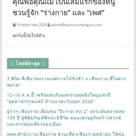
คุณพ่อคุณแม่ เป็นเล่มแรกของหนู
ชวนรู้จัก “ร่างกาย” และ “เพศ”
16 พฤษภาคม 2026
admin@tourismchiangrai.com
ทุกวันนี้ภัยใกล้ตัวเ
::: โพสต์ล่าสุด :::
3 พิกัด ที่เที่ยวชมงานเทศกาลโล้ชิงช้า จ.เชียงราย ที่ไม่ควร
พลาด!
12–16 ส.ค.นี้ เตรียมพบกับมหกรรมสุดยิ่งใหญ่แห่งปี
“อุตสาหกรรมแฟร์ ล้านนาตะวันออก 2026”
ผู้ว่าฯ เชียงราย เยี่ยมชม “ป๊ะกาด Vol.2” ยกระดับตลาดสด
100 ปี สู่พิพิธภัณฑ์ศิลปะมีชีวิต หนุนเศรษฐกิจสร้างสรรค์
และการท่องเที่ยวของเมือง
ททท.สำนักงานเชียงราย ชวนเที่ยวเชียงรายหน้าฝน ให้ชุ่ม