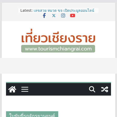
Skip
Latest:
เลขสวย หมวด ขจ เปิดประมูลออนไลน์
to
แล้ววันนี้ เลขเด่น เลขมงคล ความหมาย
content
ดีมีให้เลือกหลากหลายทั้ง 301 หมายเลข
3 พิกัด ที่เที่ยวชมงานเทศกาลโล้ชิงช้า
จ.เชียงราย ที่ไม่ควรพลาด!
12–16 ส.ค.นี้ เตรียมพบกับมหกรรมสุด
ยิ่งใหญ่แห่งปี “อุตสาหกรรมแฟร์ ล้านนา
ตะวันออก 2026”
ผู้ว่าฯ เชียงราย เยี่ยมชม “ป๊ะกาด Vol.2”
ยกระดับตลาดสด 100 ปี สู่พิพิธภัณฑ์
ศิลปะมีชีวิต หนุนเศรษฐกิจสร้างสรรค์
และการท่องเที่ยวของเมือง
ททท.สำนักงานเชียงราย ชวนเที่ยว
เชียงรายหน้าฝน ให้ชุ่มฉ่ำหัวใจไปกับ
“Feel All the Feelings” เที่ยวให้สนุก
เก็บแสตมป์ครบ แล้วรับของที่ระลึกสุด
พิเศษ! ทันที
ใบขับขี่รถจักรยานยนต์