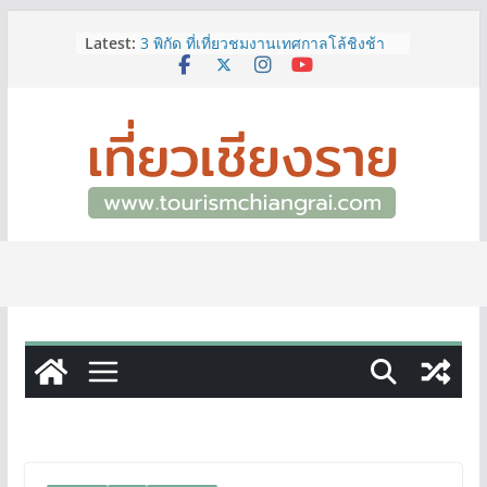
Skip
Latest:
3 พิกัด ที่เที่ยวชมงานเทศกาลโล้ชิงช้า
to
จ.เชียงราย ที่ไม่ควรพลาด!
content
12–16 ส.ค.นี้ เตรียมพบกับมหกรรมสุด
ยิ่งใหญ่แห่งปี “อุตสาหกรรมแฟร์ ล้านนา
ตะวันออก 2026”
ผู้ว่าฯ เชียงราย เยี่ยมชม “ป๊ะกาด Vol.2”
ยกระดับตลาดสด 100 ปี สู่พิพิธภัณฑ์
ศิลปะมีชีวิต หนุนเศรษฐกิจสร้างสรรค์
และการท่องเที่ยวของเมือง
ททท.สำนักงานเชียงราย ชวนเที่ยว
เชียงรายหน้าฝน ให้ชุ่มฉ่ำหัวใจไปกับ
“Feel All the Feelings” เที่ยวให้สนุก
เก็บแสตมป์ครบ แล้วรับของที่ระลึกสุด
พิเศษ! ทันที
เลขสวย หมวด ขจ เปิดประมูลออนไลน์
แล้ววันนี้ เลขเด่น เลขมงคล ความหมาย
ดีมีให้เลือกหลากหลายทั้ง 301 หมายเลข