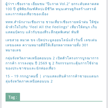
ผู้ว่าฯ เชียงราย เยี่ยมชม “ป๊ะกาด Vol.2” ยกระดับตลาดสด
100 ปี สู่พิพิธภัณฑ์ศิลปะมีชีวิต หนุนเศรษฐกิจสร้างสรรค์
และการท่องเที่ยวของเมือง
ททท.สำนักงานเชียงราย ชวนเที่ยวเชียงรายหน้าฝน ให้ชุ่ม
ฉ่ำหัวใจไปกับ “Feel All the Feelings” เที่ยวให้สนุก เก็บ
แสตมป์ครบ แล้วรับของที่ระลึกสุดพิเศษ! ทันที
เลขสวย หมวด ขจ เปิดประมูลออนไลน์แล้ววันนี้ เลขเด่น
เลขมงคล ความหมายดีมีให้เลือกหลากหลายทั้ง 301
หมายเลข
กลุ่มจังหวัดภาคเหนือตอนบน 2 เปิดตัวโครงการบูรณาการ
การค้า การลงทุน ปี 2569 ชู 2 กิจกรรมกระตุ้นการใช้จ่าย
ของประชาชนและนักท่องเที่ยว
15 – 19 กรกฎาคมนี้ | งานแสดงสินค้าการค้าชายแแดนก
ลุ่มจังหวัดภาคเหนือตอนบน 2
Tag :