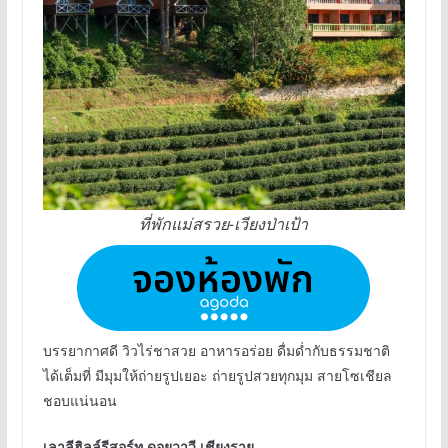
ที่พักแม่สรวย-เวียงป่าเป้า
บรรยากาศดี วิวไร่ชาสวย อาหารอร่อย ดื่มด่ำกับธรรมชาติ
ได้เต็มที่ มีมุมให้ถ่ายรูปเยอะ ถ่ายรูปสวยทุกมุม สายโซเชียล
ชอบแน่นอน
เลาลีฮิลล์รีสอร์ท ดอยวาวี เชียงราย