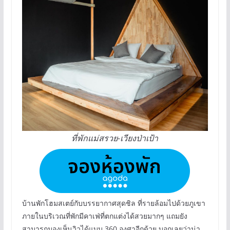
ที่พักแม่สรวย-เวียงป่าเป้า
บ้านพักโฮมสเตย์กับบรรยากาศสุดชิล ที่รายล้อมไปด้วยภูเขา
ภายในบริเวณที่พักมีคาเฟ่ที่ตกแต่งได้สวยมากๆ แถมยัง
สามารถมองเห็นวิวได้แบบ 360 องศาอีกด้วย บอกเลยว่าน่า