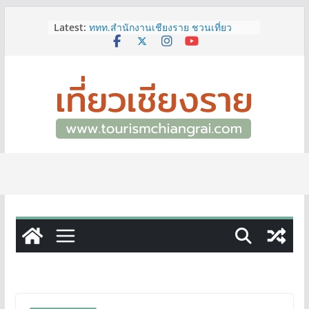
Skip
Latest:
ททท.สำนักงานเชียงราย ชวนเที่ยว
to
เชียงรายหน้าฝน ให้ชุ่มฉ่ำหัวใจไปกับ
content
“Feel All the Feelings” เที่ยวให้สนุก
เก็บแสตมป์ครบ แล้วรับของที่ระลึกสุด
พิเศษ! ทันที
เลขสวย หมวด ขจ เปิดประมูลออนไลน์
แล้ววันนี้ เลขเด่น เลขมงคล ความหมาย
ดีมีให้เลือกหลากหลายทั้ง 301 หมายเลข
3 พิกัด ที่เที่ยวชมงานเทศกาลโล้ชิงช้า
จ.เชียงราย ที่ไม่ควรพลาด!
12–16 ส.ค.นี้ เตรียมพบกับมหกรรมสุด
ยิ่งใหญ่แห่งปี “อุตสาหกรรมแฟร์ ล้านนา
ตะวันออก 2026”
ผู้ว่าฯ เชียงราย เยี่ยมชม “ป๊ะกาด Vol.2”
ยกระดับตลาดสด 100 ปี สู่พิพิธภัณฑ์
ศิลปะมีชีวิต หนุนเศรษฐกิจสร้างสรรค์
และการท่องเที่ยวของเมือง