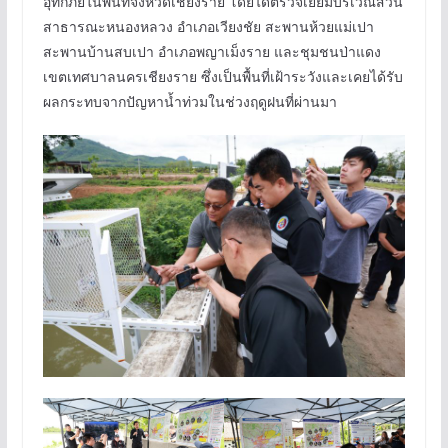
อุทกภัยในพื้นที่จังหวัดเชียงราย โดยได้ตรวจเยี่ยมบริเวณสวน
สาธารณะหนองหลวง อำเภอเวียงชัย สะพานห้วยแม่เปา
สะพานบ้านสบเปา อำเภอพญาเม็งราย และชุมชนป่าแดง
เขตเทศบาลนครเชียงราย ซึ่งเป็นพื้นที่เฝ้าระวังและเคยได้รับ
ผลกระทบจากปัญหาน้ำท่วมในช่วงฤดูฝนที่ผ่านมา