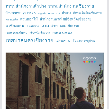
ททท.สำนักงานเชียงราย
ททท.สำนักงานลำปาง
บ้านจัดสรร
ลำปาง
ศิลปะ-ศิลปินเชียงราย
ฝุ่น PM 2.5
พญามังรายมหาราช
สวนดอกไม้
สำนักงานพาณิชย์จังหวัดเชียงราย
สกายวอล์ค
อ.แม่สาย
อ.เชียงแสน
อบจ.เชียงราย
อ.แม่สรวย
เซ็นทรัลเชียงราย
เชียงรายดอกไม้งาม
เทศกาลสงกรานต์
เทศบาลนครเชียงราย
โครงการหมู่บ้าน
เที่ยวลำปาง