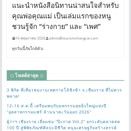
แนะนำหนังสือนิทานน่าสนใจสำหรับ
คุณพ่อคุณแม่ เป็นเล่มแรกของหนู
ชวนรู้จัก “ร่างกาย” และ “เพศ”
16 พฤษภาคม 2026
admin@tourismchiangrai.com
ทุกวันนี้ภัยใกล้ตัวเ
::: โพสต์ล่าสุด :::
3 พิกัด ที่เที่ยวชมงานเทศกาลโล้ชิงช้า จ.เชียงราย ที่ไม่ควร
พลาด!
12–16 ส.ค.นี้ เตรียมพบกับมหกรรมสุดยิ่งใหญ่แห่งปี
“อุตสาหกรรมแฟร์ ล้านนาตะวันออก 2026”
ผู้ว่าฯ เชียงราย เยี่ยมชม “ป๊ะกาด Vol.2” ยกระดับตลาดสด
100 ปี สู่พิพิธภัณฑ์ศิลปะมีชีวิต หนุนเศรษฐกิจสร้างสรรค์