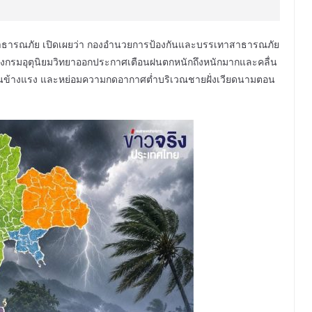
สาธารณภัย เปิดเผยว่า กองอำนวยการป้องกันและบรรเทาสาธารณภัย
ลังกรมอุตุนิยมวิทยาออกประกาศเตือนฝนตกหนักถึงหนักมากและคลื่น
อนข้างแรง และหย่อมความกดอากาศต่ำบริเวณชายฝั่งเวียดนามตอน