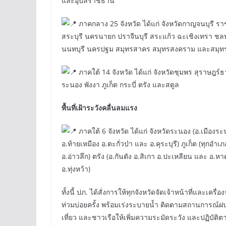
และอุบลราชธานี
ภาคกลาง 25 จังหวัด ได้แก่ จังหวัดกาญจนบุรี ราชบ
สระบุรี นครนายก ปราจีนบุรี สระแก้ว ฉะเชิงเทรา ชลบุ
นนทบุรี นครปฐม สมุทรสาคร สมุทรสงคราม และสมุ
ภาคใต้ 14 จังหวัด ได้แก่ จังหวัดชุมพร สุราษฎ
ระนอง พังงา ภูเก็ต กระบี่ ตรัง และสตูล
พื้นที่เฝ้าระวังคลื่นลมแรง
ภาคใต้ 6 จังหวัด ได้แก่ จังหวัดระนอง (อ.เมืองระ
อ.ท้ายเหมือง อ.ตะกั่วป่า และ อ.คุระบุรี) ภูเก็ต (ทุกอ
อ.อ่าวลึก) ตรัง (อ.กันตัง อ.สิเกา อ.ปะเหลียน และ อ.
อ.ทุ่งหว้า)
ทั้งนี้ ปภ. ได้สั่งการให้ทุกจังหวัดจัดเจ้าหน้าที่และเคร
ท่วมบ่อยครั้ง พร้อมเร่งระบายน้ำ ติดตามสถานการณ์ฝ
เที่ยว และชาวเรือให้เพิ่มความระมัดระวัง และปฏิบั