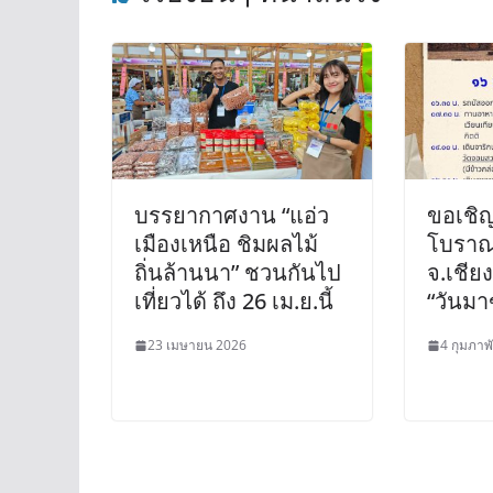
บรรยากาศงาน “แอ่ว
ขอเชิญ
เมืองเหนือ ชิมผลไม้
โบราณ
ถิ่นล้านนา” ชวนกันไป
จ.เชีย
เที่ยวได้ ถึง 26 เม.ย.นี้
“วันมา
23 เมษายน 2026
4 กุมภาพ