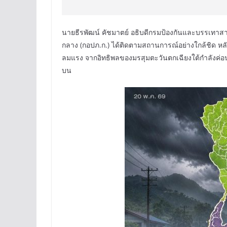
นายธีรพัฒน์ คัชมาตย์ อธิบดีกรมป้องกันและบรรเทา
กลาง (กอปภ.ก.) ได้ติดตามสถานการณ์อย่างใกล้ชิด ห
ลมแรง จากอิทธิพลของมรสุมตะวันตกเฉียงใต้กำลังค่
บน