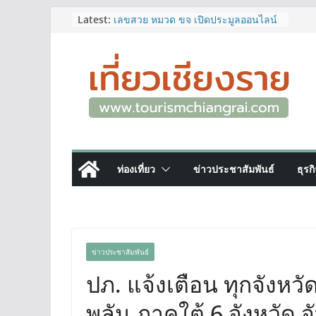
Skip
Latest:
เลขสวย หมวด ขจ เปิดประมูลออนไลน์
แล้ววันนี้ เลขเด่น เลขมงคล ความหมาย
to
ดีมีให้เลือกหลากหลายทั้ง 301 หมายเลข
content
3 พิกัด ที่เที่ยวชมงานเทศกาลโล้ชิงช้า
จ.เชียงราย ที่ไม่ควรพลาด!
12–16 ส.ค.นี้ เตรียมพบกับมหกรรมสุด
ยิ่งใหญ่แห่งปี “อุตสาหกรรมแฟร์ ล้านนา
ตะวันออก 2026”
ผู้ว่าฯ เชียงราย เยี่ยมชม “ป๊ะกาด Vol.2”
ยกระดับตลาดสด 100 ปี สู่พิพิธภัณฑ์
ศิลปะมีชีวิต หนุนเศรษฐกิจสร้างสรรค์
ท่องเที่ยว
ข่าวประชาสัมพันธ์
ธุรก
และการท่องเที่ยวของเมือง
ททท.สำนักงานเชียงราย ชวนเที่ยว
เชียงรายหน้าฝน ให้ชุ่มฉ่ำหัวใจไปกับ
“Feel All the Feelings” เที่ยวให้สนุก
เก็บแสตมป์ครบ แล้วรับของที่ระลึกสุด
พิเศษ! ทันที
ข่าวประชาสัมพันธ์
ปภ. แจ้งเตือน ทุกจังหวั
พลัน ภาคใต้ 6 จังหวัด 