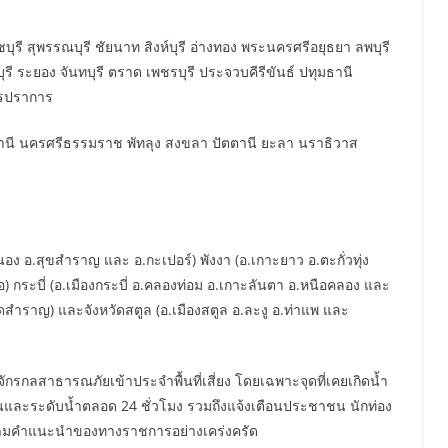
ุรี สุพรรณบุรี ชัยนาท สิงห์บุรี อ่างทอง พระนครศรีอยุธยา ลพบุรี
รี ระยอง จันทบุรี ตราด เพชรบุรี ประจวบคีรีขันธ์ ปทุมธานี
ทรปราการ
ร์ธานี นครศรีธรรมราช พัทลุง สงขลา ปัตตานี ยะลา นราธิวาส
นอง อ.สุขสำราญ และ อ.กะเปอร์) พังงา (อ.เกาะยาว อ.ตะกั่วทุ่ง
ำเภอ) กระบี่ (อ.เมืองกระบี่ อ.คลองท่อม อ.เกาะลันตา อ.หนือคลอง และ
หาดสำราญ) และจังหวัดสตูล (อ.เมืองสตูล อ.ละงู อ.ท่าแพ และ
ื่องจักรกลสาธารณภัยเข้าประจำพื้นที่เสี่ยง โดยเฉพาะจุดที่เคยเกิดน้ำ
นและระดับน้ำตลอด 24 ชั่วโมง รวมถึงแจ้งเตือนประชาชน นักท่อง
ติตามคำแนะนำของทางราชการอย่างเคร่งครัด