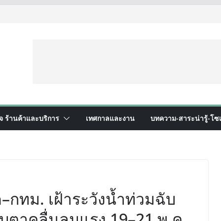
ิจ ร้านค้าและบริการ
เทศกาลและงาน
บทความ-สาระน่ารู้-โซเ
ด–กทม. เฝ้าระวังน้ำท่วมฉับ
จับตาคลื่นลมแรง 19–21 พ.ค.