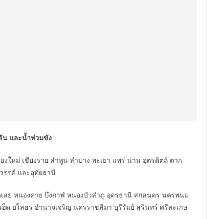
ลัน และน้ำท่วมขัง
ชียงใหม่ เชียงราย ลำพูน ลำปาง พะเยา แพร่ น่าน อุตรดิตถ์ ตาก
วรรค์ และอุทัยธานี
หวัดเลย หนองคาย บึงกาฬ หนองบัวลำภู อุดรธานี สกลนคร นครพนม
อ็ด ยโสธร อำนาจเจริญ นครราชสีมา บุรีรัมย์ สุรินทร์ ศรีสะเกษ