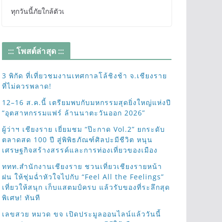
ทุกวันนี้ภัยใกล้ตัวเ
::: โพสต์ล่าสุด :::
3 พิกัด ที่เที่ยวชมงานเทศกาลโล้ชิงช้า จ.เชียงราย
ที่ไม่ควรพลาด!
12–16 ส.ค.นี้ เตรียมพบกับมหกรรมสุดยิ่งใหญ่แห่งปี
“อุตสาหกรรมแฟร์ ล้านนาตะวันออก 2026”
ผู้ว่าฯ เชียงราย เยี่ยมชม “ป๊ะกาด Vol.2” ยกระดับ
ตลาดสด 100 ปี สู่พิพิธภัณฑ์ศิลปะมีชีวิต หนุน
เศรษฐกิจสร้างสรรค์และการท่องเที่ยวของเมือง
ททท.สำนักงานเชียงราย ชวนเที่ยวเชียงรายหน้า
ฝน ให้ชุ่มฉ่ำหัวใจไปกับ “Feel All the Feelings”
เที่ยวให้สนุก เก็บแสตมป์ครบ แล้วรับของที่ระลึกสุด
พิเศษ! ทันที
เลขสวย หมวด ขจ เปิดประมูลออนไลน์แล้ววันนี้