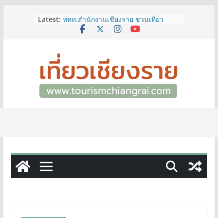
Skip
Latest:
ททท.สำนักงานเชียงราย ชวนเที่ยว
to
เชียงรายหน้าฝน ให้ชุ่มฉ่ำหัวใจไปกับ
content
“Feel All the Feelings” เที่ยวให้สนุก
เก็บแสตมป์ครบ แล้วรับของที่ระลึกสุด
พิเศษ! ทันที
เลขสวย หมวด ขจ เปิดประมูลออนไลน์
แล้ววันนี้ เลขเด่น เลขมงคล ความหมาย
ดีมีให้เลือกหลากหลายทั้ง 301 หมายเลข
3 พิกัด ที่เที่ยวชมงานเทศกาลโล้ชิงช้า
จ.เชียงราย ที่ไม่ควรพลาด!
12–16 ส.ค.นี้ เตรียมพบกับมหกรรมสุด
ยิ่งใหญ่แห่งปี “อุตสาหกรรมแฟร์ ล้านนา
ตะวันออก 2026”
ผู้ว่าฯ เชียงราย เยี่ยมชม “ป๊ะกาด Vol.2”
ยกระดับตลาดสด 100 ปี สู่พิพิธภัณฑ์
ศิลปะมีชีวิต หนุนเศรษฐกิจสร้างสรรค์
และการท่องเที่ยวของเมือง