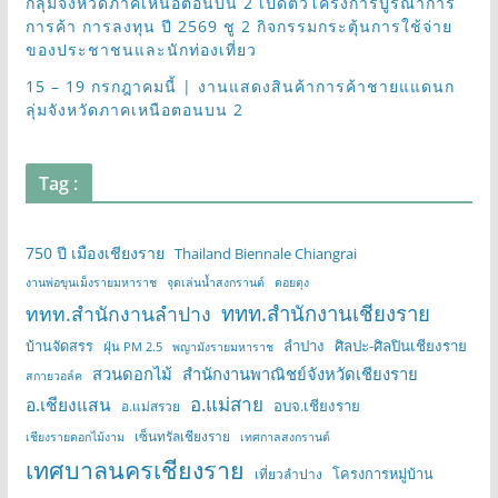
กลุ่มจังหวัดภาคเหนือตอนบน 2 เปิดตัวโครงการบูรณาการ
การค้า การลงทุน ปี 2569 ชู 2 กิจกรรมกระตุ้นการใช้จ่าย
ของประชาชนและนักท่องเที่ยว
15 – 19 กรกฎาคมนี้ | งานแสดงสินค้าการค้าชายแแดนก
ลุ่มจังหวัดภาคเหนือตอนบน 2
Tag :
750 ปี เมืองเชียงราย
Thailand Biennale Chiangrai
งานพ่อขุนเม็งรายมหาราช
จุดเล่นน้ำสงกรานต์
ดอยตุง
ททท.สำนักงานเชียงราย
ททท.สำนักงานลำปาง
บ้านจัดสรร
ลำปาง
ศิลปะ-ศิลปินเชียงราย
ฝุ่น PM 2.5
พญามังรายมหาราช
สวนดอกไม้
สำนักงานพาณิชย์จังหวัดเชียงราย
สกายวอล์ค
อ.แม่สาย
อ.เชียงแสน
อบจ.เชียงราย
อ.แม่สรวย
เซ็นทรัลเชียงราย
เชียงรายดอกไม้งาม
เทศกาลสงกรานต์
เทศบาลนครเชียงราย
โครงการหมู่บ้าน
เที่ยวลำปาง