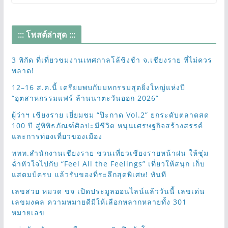
::: โพสต์ล่าสุด :::
3 พิกัด ที่เที่ยวชมงานเทศกาลโล้ชิงช้า จ.เชียงราย ที่ไม่ควร
พลาด!
12–16 ส.ค.นี้ เตรียมพบกับมหกรรมสุดยิ่งใหญ่แห่งปี
“อุตสาหกรรมแฟร์ ล้านนาตะวันออก 2026”
ผู้ว่าฯ เชียงราย เยี่ยมชม “ป๊ะกาด Vol.2” ยกระดับตลาดสด
100 ปี สู่พิพิธภัณฑ์ศิลปะมีชีวิต หนุนเศรษฐกิจสร้างสรรค์
และการท่องเที่ยวของเมือง
ททท.สำนักงานเชียงราย ชวนเที่ยวเชียงรายหน้าฝน ให้ชุ่ม
ฉ่ำหัวใจไปกับ “Feel All the Feelings” เที่ยวให้สนุก เก็บ
แสตมป์ครบ แล้วรับของที่ระลึกสุดพิเศษ! ทันที
เลขสวย หมวด ขจ เปิดประมูลออนไลน์แล้ววันนี้ เลขเด่น
เลขมงคล ความหมายดีมีให้เลือกหลากหลายทั้ง 301
หมายเลข