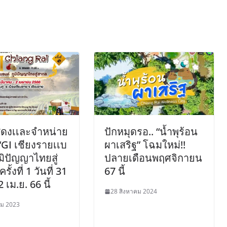
สดงเเละจำหน่าย
ปักหมุดรอ.. “น้ำพุร้อน
 “GI เชียงรายเเบ
ผาเสริฐ” โฉมใหม่!!
ูมิปัญญาไทยสู่
ปลายเดือนพฤศจิกายน
ั้งที่ 1 วันที่ 31
67 นี้
2 เม.ย. 66 นี้
28 สิงหาคม 2024
คม 2023