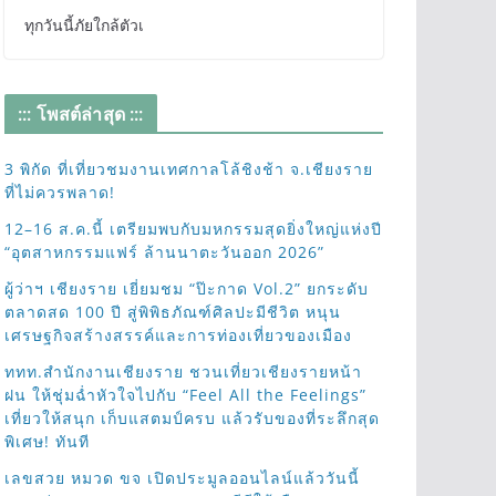
ทุกวันนี้ภัยใกล้ตัวเ
::: โพสต์ล่าสุด :::
3 พิกัด ที่เที่ยวชมงานเทศกาลโล้ชิงช้า จ.เชียงราย
ที่ไม่ควรพลาด!
12–16 ส.ค.นี้ เตรียมพบกับมหกรรมสุดยิ่งใหญ่แห่งปี
“อุตสาหกรรมแฟร์ ล้านนาตะวันออก 2026”
ผู้ว่าฯ เชียงราย เยี่ยมชม “ป๊ะกาด Vol.2” ยกระดับ
ตลาดสด 100 ปี สู่พิพิธภัณฑ์ศิลปะมีชีวิต หนุน
เศรษฐกิจสร้างสรรค์และการท่องเที่ยวของเมือง
ททท.สำนักงานเชียงราย ชวนเที่ยวเชียงรายหน้า
ฝน ให้ชุ่มฉ่ำหัวใจไปกับ “Feel All the Feelings”
เที่ยวให้สนุก เก็บแสตมป์ครบ แล้วรับของที่ระลึกสุด
พิเศษ! ทันที
เลขสวย หมวด ขจ เปิดประมูลออนไลน์แล้ววันนี้