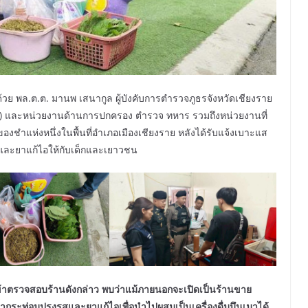
ด้วย พล.ต.ต. มานพ เสนากูล ผู้บังคับการตำรวจภูธรจังหวัดเชียงราย
(ท.) และหน่วยงานด้านการปกครอง ตำรวจ ทหาร รวมถึงหน่วยงานที่
ยของชำแห่งหนึ่งในพื้นที่อำเภอเมืองเชียงราย หลังได้รับแจ้งเบาะแส
และยาแก้ไอให้กับเด็กและเยาวชน
ี่เข้าตรวจสอบร้านดังกล่าว พบว่าแม้ภายนอกจะเปิดเป็นร้านขาย
้อน้ำกระท่อมปรุงรสและยาแก้ไอเพื่อนำไปผสมเป็นเครื่องดื่มมึนเมาได้