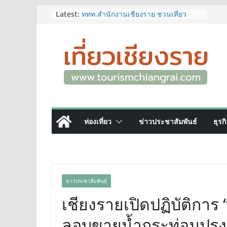
Skip
Latest:
ททท.สำนักงานเชียงราย ชวนเที่ยว
เชียงรายหน้าฝน ให้ชุ่มฉ่ำหัวใจไปกับ
to
“Feel All the Feelings” เที่ยวให้สนุก
content
เก็บแสตมป์ครบ แล้วรับของที่ระลึกสุด
พิเศษ! ทันที
เลขสวย หมวด ขจ เปิดประมูลออนไลน์
แล้ววันนี้ เลขเด่น เลขมงคล ความหมาย
ดีมีให้เลือกหลากหลายทั้ง 301 หมายเลข
3 พิกัด ที่เที่ยวชมงานเทศกาลโล้ชิงช้า
จ.เชียงราย ที่ไม่ควรพลาด!
12–16 ส.ค.นี้ เตรียมพบกับมหกรรมสุด
ท่องเที่ยว
ข่าวประชาสัมพันธ์
ธุรก
ยิ่งใหญ่แห่งปี “อุตสาหกรรมแฟร์ ล้านนา
ตะวันออก 2026”
ผู้ว่าฯ เชียงราย เยี่ยมชม “ป๊ะกาด Vol.2”
ยกระดับตลาดสด 100 ปี สู่พิพิธภัณฑ์
ศิลปะมีชีวิต หนุนเศรษฐกิจสร้างสรรค์
และการท่องเที่ยวของเมือง
ข่าวประชาสัมพันธ์
เชียงรายเปิดปฏิบัติการ 
ลอบขายน้ำกระท่อมปรุง-