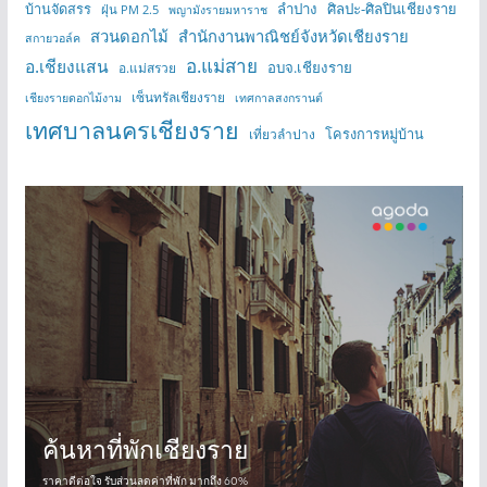
บ้านจัดสรร
ลำปาง
ศิลปะ-ศิลปินเชียงราย
ฝุ่น PM 2.5
พญามังรายมหาราช
สวนดอกไม้
สำนักงานพาณิชย์จังหวัดเชียงราย
สกายวอล์ค
อ.แม่สาย
อ.เชียงแสน
อบจ.เชียงราย
อ.แม่สรวย
เซ็นทรัลเชียงราย
เชียงรายดอกไม้งาม
เทศกาลสงกรานต์
เทศบาลนครเชียงราย
โครงการหมู่บ้าน
เที่ยวลำปาง