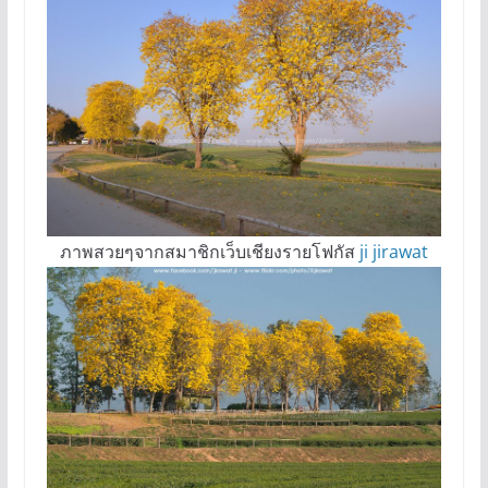
ภาพสวยๆจากสมาชิกเว็บเชียงรายโฟกัส
ji jirawat