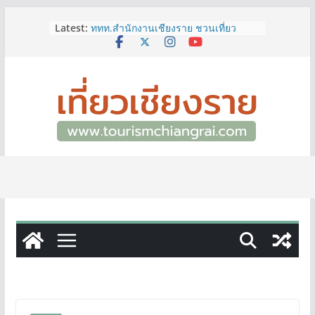
Skip
Latest:
ททท.สำนักงานเชียงราย ชวนเที่ยว
to
เชียงรายหน้าฝน ให้ชุ่มฉ่ำหัวใจไปกับ
content
“Feel All the Feelings” เที่ยวให้สนุก
เก็บแสตมป์ครบ แล้วรับของที่ระลึกสุด
พิเศษ! ทันที
เลขสวย หมวด ขจ เปิดประมูลออนไลน์
แล้ววันนี้ เลขเด่น เลขมงคล ความหมาย
ดีมีให้เลือกหลากหลายทั้ง 301 หมายเลข
3 พิกัด ที่เที่ยวชมงานเทศกาลโล้ชิงช้า
จ.เชียงราย ที่ไม่ควรพลาด!
12–16 ส.ค.นี้ เตรียมพบกับมหกรรมสุด
ยิ่งใหญ่แห่งปี “อุตสาหกรรมแฟร์ ล้านนา
ตะวันออก 2026”
ผู้ว่าฯ เชียงราย เยี่ยมชม “ป๊ะกาด Vol.2”
ยกระดับตลาดสด 100 ปี สู่พิพิธภัณฑ์
ศิลปะมีชีวิต หนุนเศรษฐกิจสร้างสรรค์
และการท่องเที่ยวของเมือง