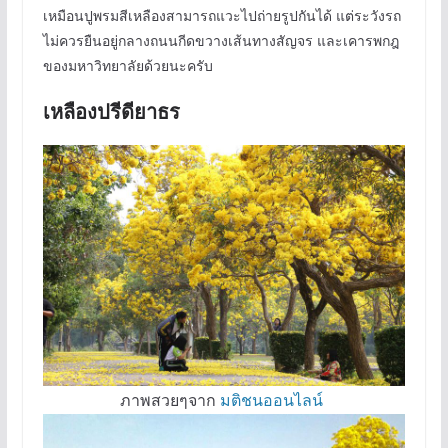
เหมือนปูพรมสีเหลืองสามารถแวะไปถ่ายรูปกันได้ แต่ระวังรถ
ไม่ควรยืนอยู่กลางถนนกีดขวางเส้นทางสัญจร และเคารพกฎ
ของมหาวิทยาลัยด้วยนะครับ
เหลืองปรีดียาธร
ภาพสวยๆจาก
มติชนออนไลน์