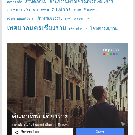
สวนดอกไม้
สำนักงานพาณิชย์จังหวัดเชียงราย
สกายวอล์ค
อ.แม่สาย
อ.เชียงแสน
อบจ.เชียงราย
อ.แม่สรวย
เซ็นทรัลเชียงราย
เชียงรายดอกไม้งาม
เทศกาลสงกรานต์
เทศบาลนครเชียงราย
โครงการหมู่บ้าน
เที่ยวลำปาง