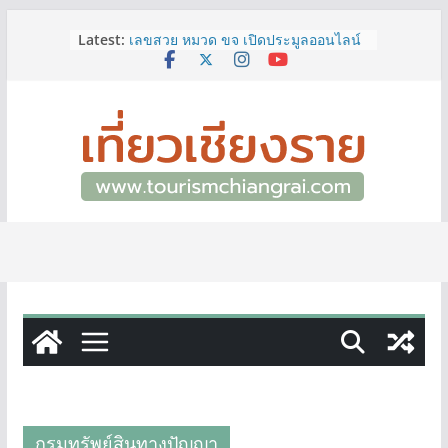
Skip
ททท.สำนักงานเชียงราย ชวนเที่ยว
Latest:
เชียงรายหน้าฝน ให้ชุ่มฉ่ำหัวใจไปกับ
to
“Feel All the Feelings” เที่ยวให้สนุก
content
เก็บแสตมป์ครบ แล้วรับของที่ระลึกสุด
พิเศษ! ทันที
เลขสวย หมวด ขจ เปิดประมูลออนไลน์
แล้ววันนี้ เลขเด่น เลขมงคล ความหมาย
ดีมีให้เลือกหลากหลายทั้ง 301 หมายเลข
3 พิกัด ที่เที่ยวชมงานเทศกาลโล้ชิงช้า
จ.เชียงราย ที่ไม่ควรพลาด!
12–16 ส.ค.นี้ เตรียมพบกับมหกรรมสุด
ยิ่งใหญ่แห่งปี “อุตสาหกรรมแฟร์ ล้านนา
ตะวันออก 2026”
ผู้ว่าฯ เชียงราย เยี่ยมชม “ป๊ะกาด Vol.2”
ยกระดับตลาดสด 100 ปี สู่พิพิธภัณฑ์
ศิลปะมีชีวิต หนุนเศรษฐกิจสร้างสรรค์
และการท่องเที่ยวของเมือง
กรมทรัพย์สินทางปัญญา