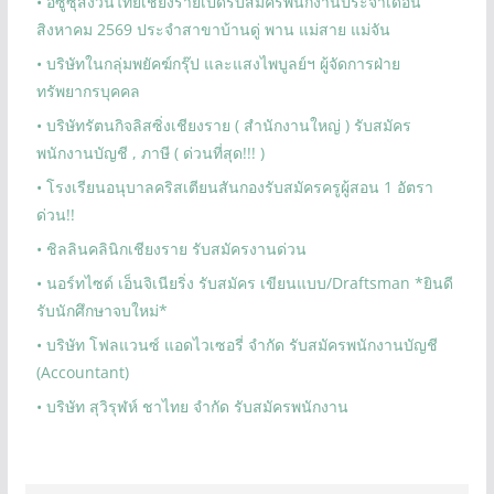
• อีซูซุสงวนไทยเชียงรายเปิดรับสมัครพนักงานประจำเดือน
สิงหาคม 2569 ประจำสาขาบ้านดู่ พาน แม่สาย แม่จัน
• บริษัทในกลุ่มพยัคฆ์กรุ๊ป และแสงไพบูลย์ฯ ผู้จัดการฝ่าย
ทรัพยากรบุคคล
• บริษัทรัตนกิจลิสซิ่งเชียงราย ( สำนักงานใหญ่ ) รับสมัคร
พนักงานบัญชี , ภาษี ( ด่วนที่สุด!!! )
• โรงเรียนอนุบาลคริสเตียนสันกองรับสมัครครูผู้สอน 1 อัตรา
ด่วน!!
• ชิลลินคลินิกเชียงราย รับสมัครงานด่วน
• นอร์ทไซด์ เอ็นจิเนียริ่ง รับสมัคร เขียนแบบ/Draftsman *ยินดี
รับนักศึกษาจบใหม่*
• บริษัท โฟลแวนซ์ แอดไวเซอรี่ จำกัด รับสมัครพนักงานบัญชี
(Accountant)
• บริษัท สุวิรุฬห์ ชาไทย จำกัด รับสมัครพนักงาน