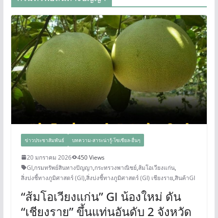
ข่าวประชาสัมพันธ์
บทความ-สาระน่ารู้-โซเชียล-อื่นๆ
20 มกราคม 2026
450 Views
GI
,
กรมทรัพย์สินทางปัญญา
,
กระทรวงพาณิชย์
,
ส้มโอเวียงแก่น
,
สิ่งบ่งชี้ทางภูมิศาสตร์ (GI)
,
สิ่งบ่งชี้ทางภูมิศาสตร์ (GI) เชียงราย
,
สินค้าGI
“ส้มโอเวียงแก่น” GI น้องใหม่ ดัน
“เชียงราย” ขึ้นแท่นอันดับ 2 จังหวัด