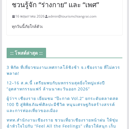
ชวนรู้จัก “ร่างกาย” และ “เพศ”
16 พฤษภาคม 2026
admin@tourismchiangrai.com
ทุกวันนี้ภัยใกล้ตัวเ
::: โพสต์ล่าสุด :::
3 พิกัด ที่เที่ยวชมงานเทศกาลโล้ชิงช้า จ.เชียงราย ที่ไม่ควร
พลาด!
12–16 ส.ค.นี้ เตรียมพบกับมหกรรมสุดยิ่งใหญ่แห่งปี
“อุตสาหกรรมแฟร์ ล้านนาตะวันออก 2026”
ผู้ว่าฯ เชียงราย เยี่ยมชม “ป๊ะกาด Vol.2” ยกระดับตลาดสด
100 ปี สู่พิพิธภัณฑ์ศิลปะมีชีวิต หนุนเศรษฐกิจสร้างสรรค์
และการท่องเที่ยวของเมือง
ททท.สำนักงานเชียงราย ชวนเที่ยวเชียงรายหน้าฝน ให้ชุ่ม
ฉ่ำหัวใจไปกับ “Feel All the Feelings” เที่ยวให้สนุก เก็บ