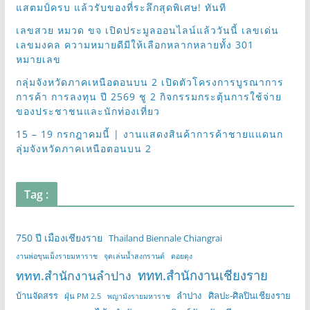
แสตมป์ครบ แล้วรับของที่ระลึกสุดพิเศษ! ทันที
เลขสวย หมวด ขจ เปิดประมูลออนไลน์แล้ววันนี้ เลขเด่น
เลขมงคล ความหมายดีมีให้เลือกหลากหลายทั้ง 301
หมายเลข
กลุ่มจังหวัดภาคเหนือตอนบน 2 เปิดตัวโครงการบูรณาการ
การค้า การลงทุน ปี 2569 ชู 2 กิจกรรมกระตุ้นการใช้จ่าย
ของประชาชนและนักท่องเที่ยว
15 – 19 กรกฎาคมนี้ | งานแสดงสินค้าการค้าชายแแดนก
ลุ่มจังหวัดภาคเหนือตอนบน 2
Tag :
750 ปี เมืองเชียงราย
Thailand Biennale Chiangrai
งานพ่อขุนเม็งรายมหาราช
จุดเล่นน้ำสงกรานต์
ดอยตุง
ททท.สำนักงานเชียงราย
ททท.สำนักงานลำปาง
บ้านจัดสรร
ลำปาง
ศิลปะ-ศิลปินเชียงราย
ฝุ่น PM 2.5
พญามังรายมหาราช