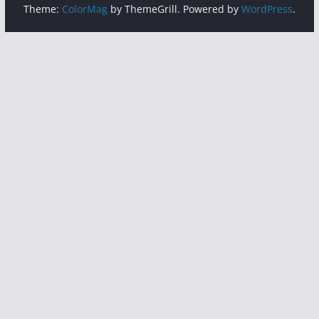
Theme:
ColorMag
by ThemeGrill. Powered by
WordPress
.