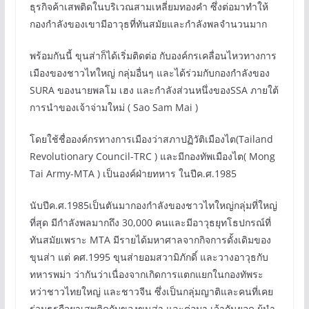
ธุรกิจค้าเสพติดในบริเวณสามเหลี่ยมทองคำ ซึ่งต่อมาทำให้
กองกำลังของเขามีอาวุธที่ทันสมัยและกำลังพลจำนวนมาก
พร้อมกันนี้ ขุนส่าก็ได้เริ่มติดต่อ กับองค์กรเคลื่อนไหวทางการ
เมืองของชาวไทใหญ่ กลุ่มอื่นๆ และได้ร่วมกับกองกำลังของ
SURA ของนายพลโม เฮง และกำลังส่วนหนึ่งของSSA ภายใต้
การนำของเจ้าจ่ามใหม่ ( Sao Sam Mai )
โดยใช้ชื่อองค์กรทางการเมืองว่าสภาปฏิวัติเมืองไต(Tailand
Revolutionary Council-TRC ) และมีกองทัพเมืองไต( Mong
Tai Army-MTA ) เป็นองค์ฝ่ายทหาร ในปีค.ศ.1985
นับปีค.ศ.1985เป็นตันมากองกำลังของชาวไทใหญ่กลุ่มที่ใหญ่
ที่สุด มีกำลังพลมากถึง 30,000 คนและมีอาวุธยุทโธปกรณ์ที่
ทันสมัยเพราะ MTA มีรายได้มหาศาลจากกิจการดั้งเดิมของ
ขุนส่า แต่ คศ.1995 ขุนส่ายอมสวามิภักดิ์ และวางอาวุธกับ
ทหารพม่า ว่ากันว่าเนื่องจากเกิดการแตกแยกในกองทัพระ
หว่าชาวไทยใหญ่ และชาวจีน ซึ่งเป็นกลุ่มญาติและคนที่เคย
ร่วมธุรกืจยาเสพติดกับของขุนส่า และต่อมา เจ้ากันยอด ผู้นำ