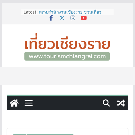
Skip
Latest:
ททท.สำนักงานเชียงราย ชวนเที่ยว
to
เชียงรายหน้าฝน ให้ชุ่มฉ่ำหัวใจไปกับ
content
“Feel All the Feelings” เที่ยวให้สนุก
เก็บแสตมป์ครบ แล้วรับของที่ระลึกสุด
พิเศษ! ทันที
เลขสวย หมวด ขจ เปิดประมูลออนไลน์
แล้ววันนี้ เลขเด่น เลขมงคล ความหมาย
ดีมีให้เลือกหลากหลายทั้ง 301 หมายเลข
3 พิกัด ที่เที่ยวชมงานเทศกาลโล้ชิงช้า
จ.เชียงราย ที่ไม่ควรพลาด!
12–16 ส.ค.นี้ เตรียมพบกับมหกรรมสุด
ยิ่งใหญ่แห่งปี “อุตสาหกรรมแฟร์ ล้านนา
ตะวันออก 2026”
ผู้ว่าฯ เชียงราย เยี่ยมชม “ป๊ะกาด Vol.2”
ยกระดับตลาดสด 100 ปี สู่พิพิธภัณฑ์
ศิลปะมีชีวิต หนุนเศรษฐกิจสร้างสรรค์
และการท่องเที่ยวของเมือง