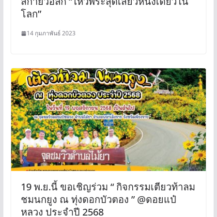
สกายวอล์ก “ไหว้พระสุดเสียวหนึ่งเดียวใน
โลก”
14 กุมภาพันธ์ 2023
19 พ.ย.นี้ ขอเชิญร่วม “ กิจกรรมเตียวท้าลม
ชมนกยูง ณ ทุ่งดอกบัวตอง ” @ดอยแป๋
หลวง ประจำปี 2568