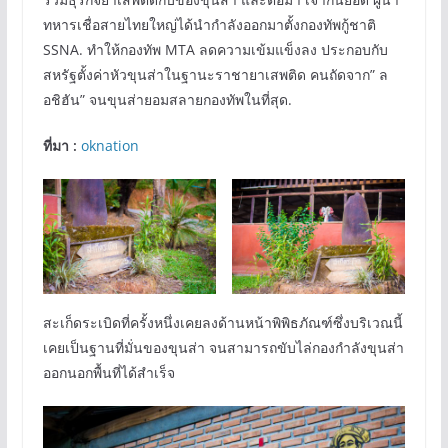
ทหารเชื่อสายไทยใหญ่ได้นำกำลังออกมาตั้งกองทัพกู้ชาติ
SSNA. ทำให้กองทัพ MTA ลดความเข้มแข็งลง ประกอบกับ
สหรัฐตั้งค่าหัวขุนส่าในฐานะราชายาเสพติด คนถัดจาก” ล
อชิฮัน” จนขุนส่ายอมสลายกองทัพในที่สุด.
ที่มา :
o
k
nation
สะเก็ดระเบิดที่ครั้งหนึ่งเคยลงด้านหน้าพิพิธภัณฑ์ซึ่งบริเวณนี้
เคยเป็นฐานที่มั่นของขุนส่า จนสามารถขับไล่กองกำลังขุนส่า
ออกนอกพื้นที่ได้สำเร็จ