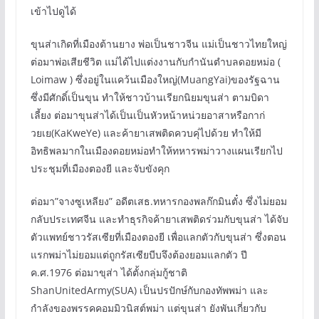
เข้าไปดูได้
ขุนส่าเกิดที่เมืองต้านยาง พ่อเป็นชาวจีน แม่เป็นชาวไทยใหญ่
ต่อมาพ่อเสียชีวิต แม่ได้ไปแต่งงานกับกำนันตำบลดอยหม่อ (
Loimaw ) ซึ่งอยู่ในแคว้นเมืองใหญ่(MuangYai)ของรัฐฉาน
ซึ่งมีศักดิ์เป็นขุน ทำให้ชาวบ้านเรียกนิยมขุนส่า ตามบิดา
เลี้ยง ต่อมาขุนส่าได้เป็นเป็นหัวหน้าหน่วยอาสาหรือกาก่
วยเย(KaKweYe) และค้ายาเสพติดควบคุ่ไปด้วย ทำให้มี
อิทธิพลมากในเมืองดอยหม่อทำให้ทหารพม่าวางแผนเรียกไป
ประชุมที่เมืองตองยี และจับขังคุก
ต่อมา”จางซูเหลียง” อดีตเสธ.ทหารกองพลก๊กมินตั๋ง ซึ่งไม่ยอม
กลับประเทศจีน และทำธุรกิจค้ายาเสพติดร่วมกับขุนส่า ได้จับ
ตัวแพทย์ชาวรัสเซียที่เมืองตองยี เพื่อแลกตัวกับขุนส่า ซึ่งตอน
แรกพม่าไม่ยอมแต่ถูกรัสเซียบีบจึงต้องยอมแลกตัว ปี
ค.ศ.1976 ต่อมาขุส่า ได้ตั้งกลุ่มกู้ชาติ
ShanUnitedArmy(SUA) เป็นปรปักษ์กับกองทัพพม่า และ
กำลังของพรรคคอมมิวนิสต์พม่า แต่ขุนส่า ยังพันเกี่ยวกับ