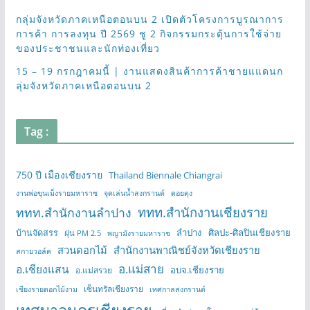
กลุ่มจังหวัดภาคเหนือตอนบน 2 เปิดตัวโครงการบูรณาการ
การค้า การลงทุน ปี 2569 ชู 2 กิจกรรมกระตุ้นการใช้จ่าย
ของประชาชนและนักท่องเที่ยว
15 – 19 กรกฎาคมนี้ | งานแสดงสินค้าการค้าชายแแดนก
ลุ่มจังหวัดภาคเหนือตอนบน 2
Tag :
750 ปี เมืองเชียงราย
Thailand Biennale Chiangrai
งานพ่อขุนเม็งรายมหาราช
จุดเล่นน้ำสงกรานต์
ดอยตุง
ททท.สำนักงานเชียงราย
ททท.สำนักงานลำปาง
บ้านจัดสรร
ลำปาง
ศิลปะ-ศิลปินเชียงราย
ฝุ่น PM 2.5
พญามังรายมหาราช
สวนดอกไม้
สำนักงานพาณิชย์จังหวัดเชียงราย
สกายวอล์ค
อ.แม่สาย
อ.เชียงแสน
อบจ.เชียงราย
อ.แม่สรวย
เซ็นทรัลเชียงราย
เชียงรายดอกไม้งาม
เทศกาลสงกรานต์
เทศบาลนครเชียงราย