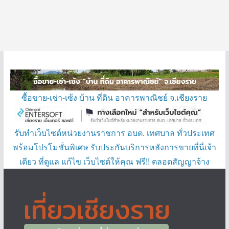
ซื้อขาย-เช่า-เซ้ง บ้าน ที่ดิน อาคารพาณิชย์ จ.เชียงราย
รับทำเว็บไซต์หน่วยงานราชการ อบต. เทศบาล ทั่วประเทศ
พร้อมโปรโมชั่นพิเศษ รับประกันบริการหลังการขายที่นี่เจ้า
เดียว ที่ดูแล แก้ไข เว็บไซต์ให้คุณ ฟรี!! ตลอดสัญญาจ้าง