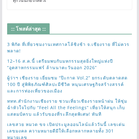
ทุกวันนี้ภัยใกล้ตัวเ
::: โพสต์ล่าสุด :::
3 พิกัด ที่เที่ยวชมงานเทศกาลโล้ชิงช้า จ.เชียงราย ที่ไม่ควร
พลาด!
12–16 ส.ค.นี้ เตรียมพบกับมหกรรมสุดยิ่งใหญ่แห่งปี
“อุตสาหกรรมแฟร์ ล้านนาตะวันออก 2026”
ผู้ว่าฯ เชียงราย เยี่ยมชม “ป๊ะกาด Vol.2” ยกระดับตลาดสด
100 ปี สู่พิพิธภัณฑ์ศิลปะมีชีวิต หนุนเศรษฐกิจสร้างสรรค์
และการท่องเที่ยวของเมือง
ททท.สำนักงานเชียงราย ชวนเที่ยวเชียงรายหน้าฝน ให้ชุ่ม
ฉ่ำหัวใจไปกับ “Feel All the Feelings” เที่ยวให้สนุก เก็บ
แสตมป์ครบ แล้วรับของที่ระลึกสุดพิเศษ! ทันที
เลขสวย หมวด ขจ เปิดประมูลออนไลน์แล้ววันนี้ เลขเด่น
เลขมงคล ความหมายดีมีให้เลือกหลากหลายทั้ง 301
หมายเลข