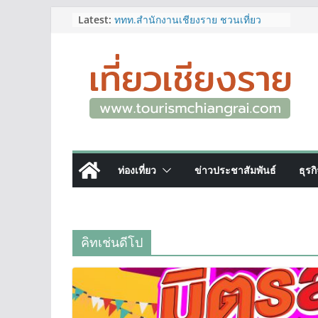
Skip
Latest:
ททท.สำนักงานเชียงราย ชวนเที่ยว
เชียงรายหน้าฝน ให้ชุ่มฉ่ำหัวใจไปกับ
to
“Feel All the Feelings” เที่ยวให้สนุก
content
เก็บแสตมป์ครบ แล้วรับของที่ระลึกสุด
พิเศษ! ทันที
เลขสวย หมวด ขจ เปิดประมูลออนไลน์
แล้ววันนี้ เลขเด่น เลขมงคล ความหมาย
ดีมีให้เลือกหลากหลายทั้ง 301 หมายเลข
3 พิกัด ที่เที่ยวชมงานเทศกาลโล้ชิงช้า
จ.เชียงราย ที่ไม่ควรพลาด!
12–16 ส.ค.นี้ เตรียมพบกับมหกรรมสุด
ท่องเที่ยว
ข่าวประชาสัมพันธ์
ธุรก
ยิ่งใหญ่แห่งปี “อุตสาหกรรมแฟร์ ล้านนา
ตะวันออก 2026”
ผู้ว่าฯ เชียงราย เยี่ยมชม “ป๊ะกาด Vol.2”
ยกระดับตลาดสด 100 ปี สู่พิพิธภัณฑ์
ศิลปะมีชีวิต หนุนเศรษฐกิจสร้างสรรค์
คิทเช่นดีโป
และการท่องเที่ยวของเมือง