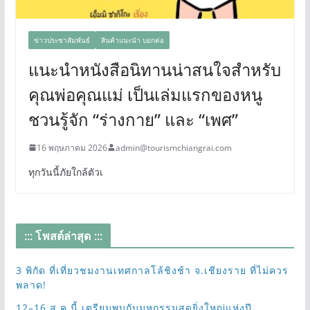
ข่าวประชาสัมพันธ์
สินค้าแนะนำ บอกต่อ
แนะนำหนังสือนิทานน่าสนใจสำหรับ
คุณพ่อคุณแม่ เป็นเล่มแรกของหนู
ชวนรู้จัก “ร่างกาย” และ “เพศ”
16 พฤษภาคม 2026
admin@tourismchiangrai.com
ทุกวันนี้ภัยใกล้ตัวเ
::: โพสต์ล่าสุด :::
3 พิกัด ที่เที่ยวชมงานเทศกาลโล้ชิงช้า จ.เชียงราย ที่ไม่ควร
พลาด!
12–16 ส.ค.นี้ เตรียมพบกับมหกรรมสุดยิ่งใหญ่แห่งปี