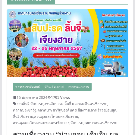
ข่าวประชาสัมพันธ์
ที่กิน-ดื่ม-คาเฟ่
เทศกาลและงาน
16 พฤษภาคม 2024
1795 Views
งานลิ้นจี่ สับปะรด
,
งานสับปะรด ลิ้นจี่ และของดีนครเชียงราย
,
ตลาดประชารัฐ
,
ตลาดประชารัฐของดีนครเชียงราย
,
ลานรำวงย้อนยุค
,
ลิ้นจี่เชียงราย
,
สวนตุงและโคมนครเชียงราย
,
สวนตุงและโคมเทศบาลนครเชียงราย
,
สับปะรด
,
เทศบาลนครเชียงราย
ชวนเที่ยวงาน “ม่วนจอย เดินจิม ผล