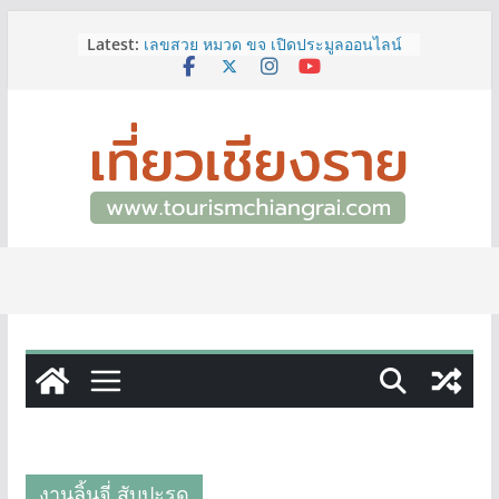
Skip
ททท.สำนักงานเชียงราย ชวนเที่ยว
Latest:
to
เชียงรายหน้าฝน ให้ชุ่มฉ่ำหัวใจไปกับ
“Feel All the Feelings” เที่ยวให้สนุก
content
เก็บแสตมป์ครบ แล้วรับของที่ระลึกสุด
พิเศษ! ทันที
เลขสวย หมวด ขจ เปิดประมูลออนไลน์
แล้ววันนี้ เลขเด่น เลขมงคล ความหมาย
ดีมีให้เลือกหลากหลายทั้ง 301 หมายเลข
3 พิกัด ที่เที่ยวชมงานเทศกาลโล้ชิงช้า
จ.เชียงราย ที่ไม่ควรพลาด!
12–16 ส.ค.นี้ เตรียมพบกับมหกรรมสุด
ยิ่งใหญ่แห่งปี “อุตสาหกรรมแฟร์ ล้านนา
ตะวันออก 2026”
ผู้ว่าฯ เชียงราย เยี่ยมชม “ป๊ะกาด Vol.2”
ยกระดับตลาดสด 100 ปี สู่พิพิธภัณฑ์
ศิลปะมีชีวิต หนุนเศรษฐกิจสร้างสรรค์
และการท่องเที่ยวของเมือง
งานลิ้นจี่ สับปะรด