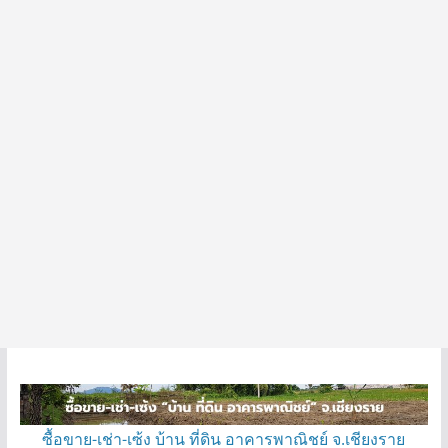
ซื้อขาย-เช่า-เซ้ง บ้าน ที่ดิน อาคารพาณิชย์ จ.เชียงราย