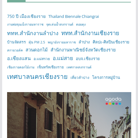
750 ปี เมืองเชียงราย
Thailand Biennale Chiangrai
งานพ่อขุนเม็งรายมหาราช
จุดเล่นน้ำสงกรานต์
ดอยตุง
ททท.สำนักงานเชียงราย
ททท.สำนักงานลำปาง
บ้านจัดสรร
ลำปาง
ศิลปะ-ศิลปินเชียงราย
ฝุ่น PM 2.5
พญามังรายมหาราช
สวนดอกไม้
สำนักงานพาณิชย์จังหวัดเชียงราย
สกายวอล์ค
อ.แม่สาย
อ.เชียงแสน
อบจ.เชียงราย
อ.แม่สรวย
เซ็นทรัลเชียงราย
เชียงรายดอกไม้งาม
เทศกาลสงกรานต์
เทศบาลนครเชียงราย
โครงการหมู่บ้าน
เที่ยวลำปาง