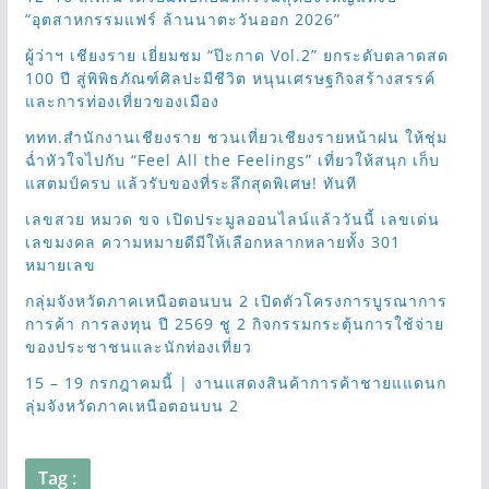
“อุตสาหกรรมแฟร์ ล้านนาตะวันออก 2026”
ผู้ว่าฯ เชียงราย เยี่ยมชม “ป๊ะกาด Vol.2” ยกระดับตลาดสด
100 ปี สู่พิพิธภัณฑ์ศิลปะมีชีวิต หนุนเศรษฐกิจสร้างสรรค์
และการท่องเที่ยวของเมือง
ททท.สำนักงานเชียงราย ชวนเที่ยวเชียงรายหน้าฝน ให้ชุ่ม
ฉ่ำหัวใจไปกับ “Feel All the Feelings” เที่ยวให้สนุก เก็บ
แสตมป์ครบ แล้วรับของที่ระลึกสุดพิเศษ! ทันที
เลขสวย หมวด ขจ เปิดประมูลออนไลน์แล้ววันนี้ เลขเด่น
เลขมงคล ความหมายดีมีให้เลือกหลากหลายทั้ง 301
หมายเลข
กลุ่มจังหวัดภาคเหนือตอนบน 2 เปิดตัวโครงการบูรณาการ
การค้า การลงทุน ปี 2569 ชู 2 กิจกรรมกระตุ้นการใช้จ่าย
ของประชาชนและนักท่องเที่ยว
15 – 19 กรกฎาคมนี้ | งานแสดงสินค้าการค้าชายแแดนก
ลุ่มจังหวัดภาคเหนือตอนบน 2
Tag :