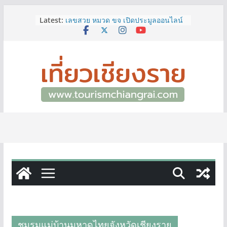
Skip
Latest:
เลขสวย หมวด ขจ เปิดประมูลออนไลน์
to
แล้ววันนี้ เลขเด่น เลขมงคล ความหมาย
content
ดีมีให้เลือกหลากหลายทั้ง 301 หมายเลข
3 พิกัด ที่เที่ยวชมงานเทศกาลโล้ชิงช้า
จ.เชียงราย ที่ไม่ควรพลาด!
12–16 ส.ค.นี้ เตรียมพบกับมหกรรมสุด
ยิ่งใหญ่แห่งปี “อุตสาหกรรมแฟร์ ล้านนา
ตะวันออก 2026”
ผู้ว่าฯ เชียงราย เยี่ยมชม “ป๊ะกาด Vol.2”
ยกระดับตลาดสด 100 ปี สู่พิพิธภัณฑ์
ศิลปะมีชีวิต หนุนเศรษฐกิจสร้างสรรค์
และการท่องเที่ยวของเมือง
ททท.สำนักงานเชียงราย ชวนเที่ยว
เชียงรายหน้าฝน ให้ชุ่มฉ่ำหัวใจไปกับ
“Feel All the Feelings” เที่ยวให้สนุก
เก็บแสตมป์ครบ แล้วรับของที่ระลึกสุด
พิเศษ! ทันที
ชมรมแม่บ้านมหาดไทยจังหวัดเชียงราย