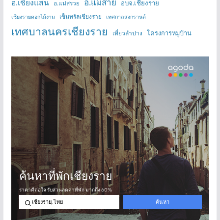
อ.แม่สาย
อ.เชียงแสน
อบจ.เชียงราย
อ.แม่สรวย
เซ็นทรัลเชียงราย
เชียงรายดอกไม้งาม
เทศกาลสงกรานต์
เทศบาลนครเชียงราย
โครงการหมู่บ้าน
เที่ยวลำปาง