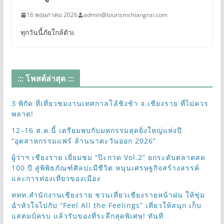
16 พฤษภาคม 2026
admin@tourismchiangrai.com
ทุกวันนี้ภัยใกล้ตัวเ
::: โพสต์ล่าสุด :::
3 พิกัด ที่เที่ยวชมงานเทศกาลโล้ชิงช้า จ.เชียงราย ที่ไม่ควร
พลาด!
12–16 ส.ค.นี้ เตรียมพบกับมหกรรมสุดยิ่งใหญ่แห่งปี
“อุตสาหกรรมแฟร์ ล้านนาตะวันออก 2026”
ผู้ว่าฯ เชียงราย เยี่ยมชม “ป๊ะกาด Vol.2” ยกระดับตลาดสด
100 ปี สู่พิพิธภัณฑ์ศิลปะมีชีวิต หนุนเศรษฐกิจสร้างสรรค์
และการท่องเที่ยวของเมือง
ททท.สำนักงานเชียงราย ชวนเที่ยวเชียงรายหน้าฝน ให้ชุ่ม
ฉ่ำหัวใจไปกับ “Feel All the Feelings” เที่ยวให้สนุก เก็บ
แสตมป์ครบ แล้วรับของที่ระลึกสุดพิเศษ! ทันที