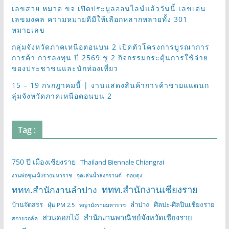
เลขสวย หมวด ขจ เปิดประมูลออนไลน์แล้ววันนี้ เลขเด่น
เลขมงคล ความหมายดีมีให้เลือกหลากหลายทั้ง 301
หมายเลข
กลุ่มจังหวัดภาคเหนือตอนบน 2 เปิดตัวโครงการบูรณาการ
การค้า การลงทุน ปี 2569 ชู 2 กิจกรรมกระตุ้นการใช้จ่าย
ของประชาชนและนักท่องเที่ยว
15 – 19 กรกฎาคมนี้ | งานแสดงสินค้าการค้าชายแแดนก
ลุ่มจังหวัดภาคเหนือตอนบน 2
Tag :
750 ปี เมืองเชียงราย
Thailand Biennale Chiangrai
งานพ่อขุนเม็งรายมหาราช
จุดเล่นน้ำสงกรานต์
ดอยตุง
ททท.สำนักงานเชียงราย
ททท.สำนักงานลำปาง
บ้านจัดสรร
ลำปาง
ศิลปะ-ศิลปินเชียงราย
ฝุ่น PM 2.5
พญามังรายมหาราช
สวนดอกไม้
สำนักงานพาณิชย์จังหวัดเชียงราย
สกายวอล์ค