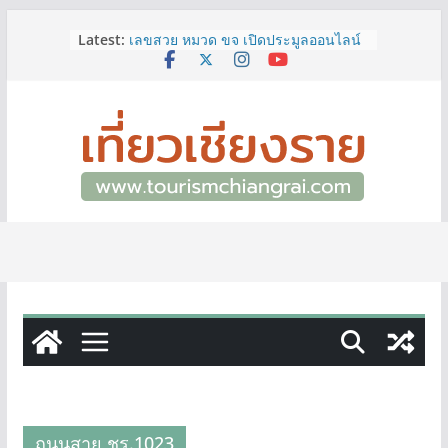
Skip
Latest:
เลขสวย หมวด ขจ เปิดประมูลออนไลน์
to
แล้ววันนี้ เลขเด่น เลขมงคล ความหมาย
content
ดีมีให้เลือกหลากหลายทั้ง 301 หมายเลข
3 พิกัด ที่เที่ยวชมงานเทศกาลโล้ชิงช้า
จ.เชียงราย ที่ไม่ควรพลาด!
12–16 ส.ค.นี้ เตรียมพบกับมหกรรมสุด
ยิ่งใหญ่แห่งปี “อุตสาหกรรมแฟร์ ล้านนา
ตะวันออก 2026”
ผู้ว่าฯ เชียงราย เยี่ยมชม “ป๊ะกาด Vol.2”
ยกระดับตลาดสด 100 ปี สู่พิพิธภัณฑ์
ศิลปะมีชีวิต หนุนเศรษฐกิจสร้างสรรค์
และการท่องเที่ยวของเมือง
ททท.สำนักงานเชียงราย ชวนเที่ยว
เชียงรายหน้าฝน ให้ชุ่มฉ่ำหัวใจไปกับ
“Feel All the Feelings” เที่ยวให้สนุก
เก็บแสตมป์ครบ แล้วรับของที่ระลึกสุด
พิเศษ! ทันที
ถนนสาย ชร.1023