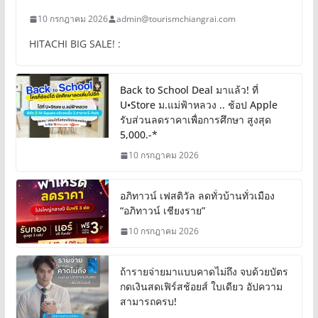
10 กรกฎาคม 2026
admin@tourismchiangrai.com
HITACHI BIG SALE! :
Back to School Deal มาแล้ว! ที่
U•Store ม.แม่ฟ้าหลวง .. ช้อป Apple
รับส่วนลดราคาเพื่อการศึกษา สูงสุด
5,000.-*
10 กรกฎาคม 2026
อภิทาวน์ เฟสติวัล ลดทั่วบ้านทั่วเมือง
“อภิทาวน์ เชียงราย”
10 กรกฎาคม 2026
ถ้ารายจ่ายมาแบบคาดไม่ถึง จบด้วยบัตร
กดเงินสดเฟิร์สช้อยส์ ใบเดียว อัปความ
สามารถครบ!