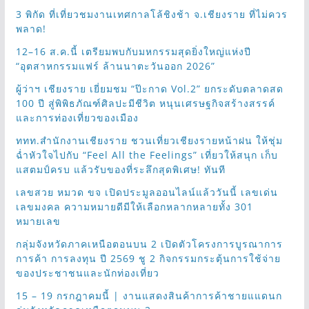
3 พิกัด ที่เที่ยวชมงานเทศกาลโล้ชิงช้า จ.เชียงราย ที่ไม่ควร
พลาด!
12–16 ส.ค.นี้ เตรียมพบกับมหกรรมสุดยิ่งใหญ่แห่งปี
“อุตสาหกรรมแฟร์ ล้านนาตะวันออก 2026”
ผู้ว่าฯ เชียงราย เยี่ยมชม “ป๊ะกาด Vol.2” ยกระดับตลาดสด
100 ปี สู่พิพิธภัณฑ์ศิลปะมีชีวิต หนุนเศรษฐกิจสร้างสรรค์
และการท่องเที่ยวของเมือง
ททท.สำนักงานเชียงราย ชวนเที่ยวเชียงรายหน้าฝน ให้ชุ่ม
ฉ่ำหัวใจไปกับ “Feel All the Feelings” เที่ยวให้สนุก เก็บ
แสตมป์ครบ แล้วรับของที่ระลึกสุดพิเศษ! ทันที
เลขสวย หมวด ขจ เปิดประมูลออนไลน์แล้ววันนี้ เลขเด่น
เลขมงคล ความหมายดีมีให้เลือกหลากหลายทั้ง 301
หมายเลข
กลุ่มจังหวัดภาคเหนือตอนบน 2 เปิดตัวโครงการบูรณาการ
การค้า การลงทุน ปี 2569 ชู 2 กิจกรรมกระตุ้นการใช้จ่าย
ของประชาชนและนักท่องเที่ยว
15 – 19 กรกฎาคมนี้ | งานแสดงสินค้าการค้าชายแแดนก