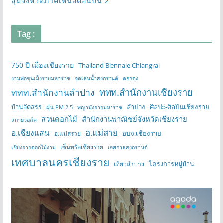
ลุ่มจังหวัดภาคเหนือตอนบน 2
Tag :
750 ปี เมืองเชียงราย
Thailand Biennale Chiangrai
งานพ่อขุนเม็งรายมหาราช
จุดเล่นน้ำสงกรานต์
ดอยตุง
ททท.สำนักงานเชียงราย
ททท.สำนักงานลำปาง
บ้านจัดสรร
ลำปาง
ศิลปะ-ศิลปินเชียงราย
ฝุ่น PM 2.5
พญามังรายมหาราช
สวนดอกไม้
สำนักงานพาณิชย์จังหวัดเชียงราย
สกายวอล์ค
อ.แม่สาย
อ.เชียงแสน
อบจ.เชียงราย
อ.แม่สรวย
เซ็นทรัลเชียงราย
เชียงรายดอกไม้งาม
เทศกาลสงกรานต์
เทศบาลนครเชียงราย
โครงการหมู่บ้าน
เที่ยวลำปาง