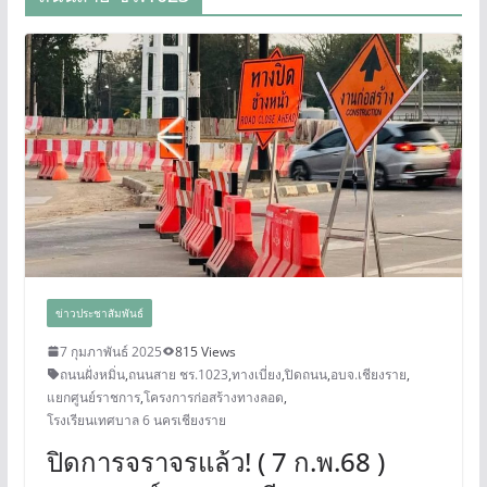
ข่าวประชาสัมพันธ์
7 กุมภาพันธ์ 2025
815 Views
ถนนฝั่งหมิ่น
,
ถนนสาย ชร.1023
,
ทางเบี่ยง
,
ปิดถนน
,
อบจ.เชียงราย
,
แยกศูนย์ราชการ
,
โครงการก่อสร้างทางลอด
,
โรงเรียนเทศบาล 6 นครเชียงราย
ปิดการจราจรแล้ว! ( 7 ก.พ.68 )