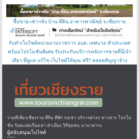
ซื้อขาย-เช่า-เซ้ง บ้าน ที่ดิน อาคารพาณิชย์ จ.เชียงราย
รับทำเว็บไซต์หน่วยงานราชการ อบต. เทศบาล ทั่วประเทศ
พร้อมโปรโมชั่นพิเศษ รับประกันบริการหลังการขายที่นี่เจ้า
เดียว ที่ดูแล แก้ไข เว็บไซต์ให้คุณ ฟรี!! ตลอดสัญญาจ้าง
รวมที่เที่ยวเชียงราย ที่กิน ที่พัก รถเช่า บริการต่างๆ ข่าวสาร โปรโม
ชั่น ร้อยแปดเรื่องเล่า คำเมือง วิถีชุมชน นานาสาระ
ผู้สนับสนุนเว็บไซต์