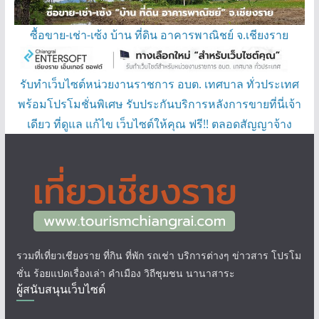
ซื้อขาย-เช่า-เซ้ง บ้าน ที่ดิน อาคารพาณิชย์ จ.เชียงราย
รับทำเว็บไซต์หน่วยงานราชการ อบต. เทศบาล ทั่วประเทศ
พร้อมโปรโมชั่นพิเศษ รับประกันบริการหลังการขายที่นี่เจ้า
เดียว ที่ดูแล แก้ไข เว็บไซต์ให้คุณ ฟรี!! ตลอดสัญญาจ้าง
รวมที่เที่ยวเชียงราย ที่กิน ที่พัก รถเช่า บริการต่างๆ ข่าวสาร โปรโม
ชั่น ร้อยแปดเรื่องเล่า คำเมือง วิถีชุมชน นานาสาระ
ผู้สนับสนุนเว็บไซต์