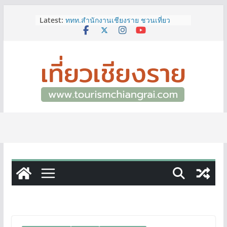
Skip
Latest:
ททท.สำนักงานเชียงราย ชวนเที่ยว
to
เชียงรายหน้าฝน ให้ชุ่มฉ่ำหัวใจไปกับ
content
“Feel All the Feelings” เที่ยวให้สนุก
เก็บแสตมป์ครบ แล้วรับของที่ระลึกสุด
พิเศษ! ทันที
เลขสวย หมวด ขจ เปิดประมูลออนไลน์
แล้ววันนี้ เลขเด่น เลขมงคล ความหมาย
ดีมีให้เลือกหลากหลายทั้ง 301 หมายเลข
3 พิกัด ที่เที่ยวชมงานเทศกาลโล้ชิงช้า
จ.เชียงราย ที่ไม่ควรพลาด!
12–16 ส.ค.นี้ เตรียมพบกับมหกรรมสุด
ยิ่งใหญ่แห่งปี “อุตสาหกรรมแฟร์ ล้านนา
ตะวันออก 2026”
ผู้ว่าฯ เชียงราย เยี่ยมชม “ป๊ะกาด Vol.2”
ยกระดับตลาดสด 100 ปี สู่พิพิธภัณฑ์
ศิลปะมีชีวิต หนุนเศรษฐกิจสร้างสรรค์
และการท่องเที่ยวของเมือง