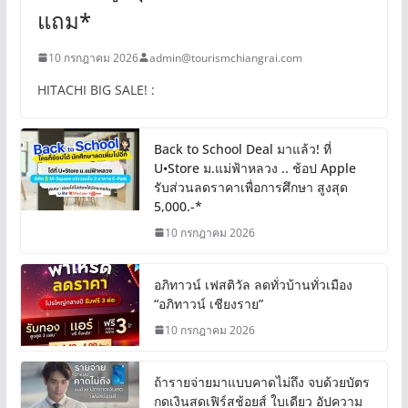
แถม*
10 กรกฎาคม 2026
admin@tourismchiangrai.com
HITACHI BIG SALE! :
Back to School Deal มาแล้ว! ที่
U•Store ม.แม่ฟ้าหลวง .. ช้อป Apple
รับส่วนลดราคาเพื่อการศึกษา สูงสุด
5,000.-*
10 กรกฎาคม 2026
อภิทาวน์ เฟสติวัล ลดทั่วบ้านทั่วเมือง
“อภิทาวน์ เชียงราย”
10 กรกฎาคม 2026
ถ้ารายจ่ายมาแบบคาดไม่ถึง จบด้วยบัตร
กดเงินสดเฟิร์สช้อยส์ ใบเดียว อัปความ