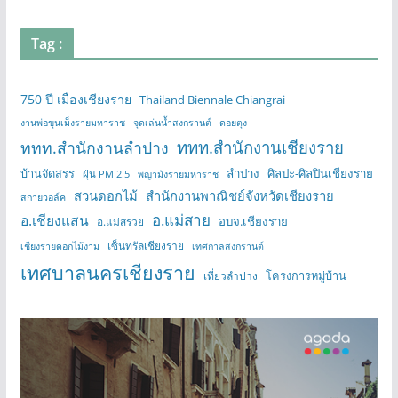
Tag :
750 ปี เมืองเชียงราย
Thailand Biennale Chiangrai
งานพ่อขุนเม็งรายมหาราช
จุดเล่นน้ำสงกรานต์
ดอยตุง
ททท.สำนักงานเชียงราย
ททท.สำนักงานลำปาง
บ้านจัดสรร
ลำปาง
ศิลปะ-ศิลปินเชียงราย
ฝุ่น PM 2.5
พญามังรายมหาราช
สวนดอกไม้
สำนักงานพาณิชย์จังหวัดเชียงราย
สกายวอล์ค
อ.แม่สาย
อ.เชียงแสน
อบจ.เชียงราย
อ.แม่สรวย
เซ็นทรัลเชียงราย
เชียงรายดอกไม้งาม
เทศกาลสงกรานต์
เทศบาลนครเชียงราย
โครงการหมู่บ้าน
เที่ยวลำปาง