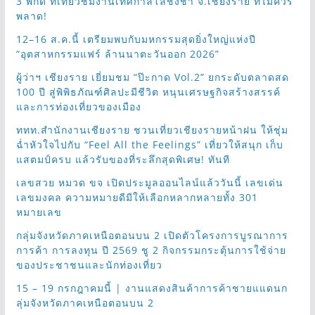
3 พิกัด ที่เที่ยวชมงานเทศกาลโล้ชิงช้า จ.เชียงราย ที่ไม่ควร
พลาด!
12–16 ส.ค.นี้ เตรียมพบกับมหกรรมสุดยิ่งใหญ่แห่งปี
“อุตสาหกรรมแฟร์ ล้านนาตะวันออก 2026”
ผู้ว่าฯ เชียงราย เยี่ยมชม “ป๊ะกาด Vol.2” ยกระดับตลาดสด
100 ปี สู่พิพิธภัณฑ์ศิลปะมีชีวิต หนุนเศรษฐกิจสร้างสรรค์
และการท่องเที่ยวของเมือง
ททท.สำนักงานเชียงราย ชวนเที่ยวเชียงรายหน้าฝน ให้ชุ่ม
ฉ่ำหัวใจไปกับ “Feel All the Feelings” เที่ยวให้สนุก เก็บ
แสตมป์ครบ แล้วรับของที่ระลึกสุดพิเศษ! ทันที
เลขสวย หมวด ขจ เปิดประมูลออนไลน์แล้ววันนี้ เลขเด่น
เลขมงคล ความหมายดีมีให้เลือกหลากหลายทั้ง 301
หมายเลข
กลุ่มจังหวัดภาคเหนือตอนบน 2 เปิดตัวโครงการบูรณาการ
การค้า การลงทุน ปี 2569 ชู 2 กิจกรรมกระตุ้นการใช้จ่าย
ของประชาชนและนักท่องเที่ยว
15 – 19 กรกฎาคมนี้ | งานแสดงสินค้าการค้าชายแแดนก
ลุ่มจังหวัดภาคเหนือตอนบน 2