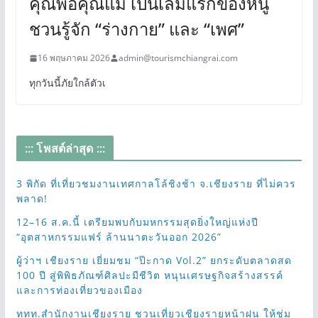
คุณพ่อคุณแม่ เป็นเล่มแรกของหนู
ชวนรู้จัก “ร่างกาย” และ “เพศ”
16 พฤษภาคม 2026
admin@tourismchiangrai.com
ทุกวันนี้ภัยใกล้ตัวเ
::: โพสต์ล่าสุด :::
3 พิกัด ที่เที่ยวชมงานเทศกาลโล้ชิงช้า จ.เชียงราย ที่ไม่ควร
พลาด!
12–16 ส.ค.นี้ เตรียมพบกับมหกรรมสุดยิ่งใหญ่แห่งปี
“อุตสาหกรรมแฟร์ ล้านนาตะวันออก 2026”
ผู้ว่าฯ เชียงราย เยี่ยมชม “ป๊ะกาด Vol.2” ยกระดับตลาดสด
100 ปี สู่พิพิธภัณฑ์ศิลปะมีชีวิต หนุนเศรษฐกิจสร้างสรรค์
และการท่องเที่ยวของเมือง
ททท.สำนักงานเชียงราย ชวนเที่ยวเชียงรายหน้าฝน ให้ชุ่ม