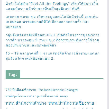
ฉ่ำหัวใจไปกับ “Feel All the Feelings” เที่ยวให้สนุก เก็บ
แสตมป์ครบ แล้วรับของที่ระลึกสุดพิเศษ! ทันที
เลขสวย หมวด ขจ เปิดประมูลออนไลน์แล้ววันนี้ เลขเด่น
เลขมงคล ความหมายดีมีให้เลือกหลากหลายทั้ง 301
หมายเลข
กลุ่มจังหวัดภาคเหนือตอนบน 2 เปิดตัวโครงการบูรณาการ
การค้า การลงทุน ปี 2569 ชู 2 กิจกรรมกระตุ้นการใช้จ่าย
ของประชาชนและนักท่องเที่ยว
15 – 19 กรกฎาคมนี้ | งานแสดงสินค้าการค้าชายแแดนก
ลุ่มจังหวัดภาคเหนือตอนบน 2
Tag :
750 ปี เมืองเชียงราย
Thailand Biennale Chiangrai
งานพ่อขุนเม็งรายมหาราช
จุดเล่นน้ำสงกรานต์
ดอยตุง
ททท.สำนักงานเชียงราย
ททท.สำนักงานลำปาง