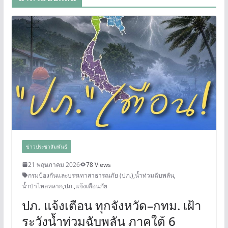
ข่าวประชาสัมพันธ์
21 พฤษภาคม 2026
78 Views
กรมป้องกันและบรรเทาสาธารณภัย (ปภ.)
,
น้ำท่วมฉับพลัน
,
น้ำป่าไหลหลาก
,
ปภ.
,
แจ้งเตือนภัย
ปภ. แจ้งเตือน ทุกจังหวัด–กทม. เฝ้า
ระวังน้ำท่วมฉับพลัน ภาคใต้ 6