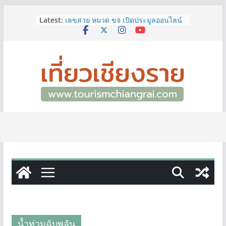
Skip
Latest:
เลขสวย หมวด ขจ เปิดประมูลออนไลน์
to
แล้ววันนี้ เลขเด่น เลขมงคล ความหมาย
content
ดีมีให้เลือกหลากหลายทั้ง 301 หมายเลข
3 พิกัด ที่เที่ยวชมงานเทศกาลโล้ชิงช้า
จ.เชียงราย ที่ไม่ควรพลาด!
12–16 ส.ค.นี้ เตรียมพบกับมหกรรมสุด
ยิ่งใหญ่แห่งปี “อุตสาหกรรมแฟร์ ล้านนา
ตะวันออก 2026”
ผู้ว่าฯ เชียงราย เยี่ยมชม “ป๊ะกาด Vol.2”
ยกระดับตลาดสด 100 ปี สู่พิพิธภัณฑ์
ศิลปะมีชีวิต หนุนเศรษฐกิจสร้างสรรค์
และการท่องเที่ยวของเมือง
ททท.สำนักงานเชียงราย ชวนเที่ยว
เชียงรายหน้าฝน ให้ชุ่มฉ่ำหัวใจไปกับ
“Feel All the Feelings” เที่ยวให้สนุก
เก็บแสตมป์ครบ แล้วรับของที่ระลึกสุด
พิเศษ! ทันที
น้ำท่วมฉับพลัน