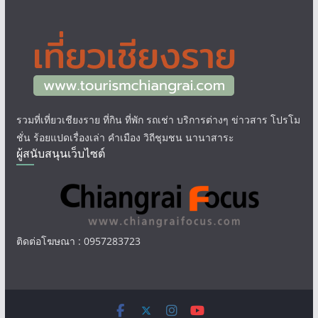
รวมที่เที่ยวเชียงราย ที่กิน ที่พัก รถเช่า บริการต่างๆ ข่าวสาร โปรโม
ชั่น ร้อยแปดเรื่องเล่า คำเมือง วิถีชุมชน นานาสาระ
ผู้สนับสนุนเว็บไซต์
ติดต่อโฆษณา : 0957283723