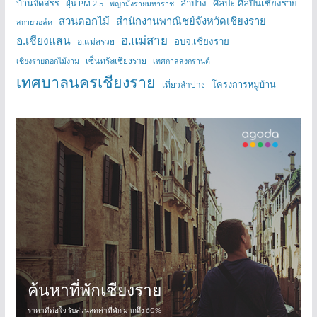
บ้านจัดสรร
ลำปาง
ศิลปะ-ศิลปินเชียงราย
ฝุ่น PM 2.5
พญามังรายมหาราช
สวนดอกไม้
สำนักงานพาณิชย์จังหวัดเชียงราย
สกายวอล์ค
อ.แม่สาย
อ.เชียงแสน
อบจ.เชียงราย
อ.แม่สรวย
เซ็นทรัลเชียงราย
เชียงรายดอกไม้งาม
เทศกาลสงกรานต์
เทศบาลนครเชียงราย
โครงการหมู่บ้าน
เที่ยวลำปาง