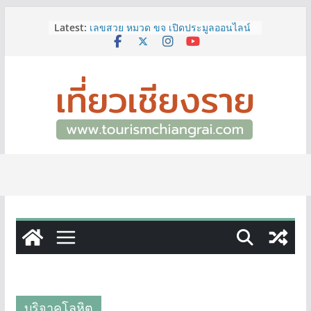
ททท.สำนักงานเชียงราย ชวนเที่ยว
Skip
Latest:
เชียงรายหน้าฝน ให้ชุ่มฉ่ำหัวใจไปกับ
to
“Feel All the Feelings” เที่ยวให้สนุก
content
เก็บแสตมป์ครบ แล้วรับของที่ระลึกสุด
พิเศษ! ทันที
เลขสวย หมวด ขจ เปิดประมูลออนไลน์
แล้ววันนี้ เลขเด่น เลขมงคล ความหมาย
ดีมีให้เลือกหลากหลายทั้ง 301 หมายเลข
3 พิกัด ที่เที่ยวชมงานเทศกาลโล้ชิงช้า
จ.เชียงราย ที่ไม่ควรพลาด!
12–16 ส.ค.นี้ เตรียมพบกับมหกรรมสุด
ยิ่งใหญ่แห่งปี “อุตสาหกรรมแฟร์ ล้านนา
ตะวันออก 2026”
ผู้ว่าฯ เชียงราย เยี่ยมชม “ป๊ะกาด Vol.2”
ยกระดับตลาดสด 100 ปี สู่พิพิธภัณฑ์
ศิลปะมีชีวิต หนุนเศรษฐกิจสร้างสรรค์
และการท่องเที่ยวของเมือง
บริจาคโลหิต