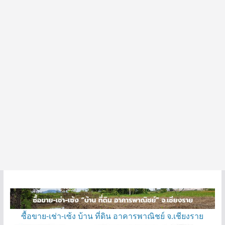
ซื้อขาย-เช่า-เซ้ง บ้าน ที่ดิน อาคารพาณิชย์ จ.เชียงราย