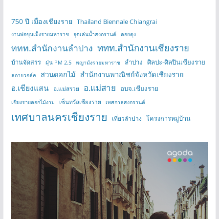
750 ปี เมืองเชียงราย
Thailand Biennale Chiangrai
งานพ่อขุนเม็งรายมหาราช
จุดเล่นน้ำสงกรานต์
ดอยตุง
ททท.สำนักงานเชียงราย
ททท.สำนักงานลำปาง
บ้านจัดสรร
ลำปาง
ศิลปะ-ศิลปินเชียงราย
ฝุ่น PM 2.5
พญามังรายมหาราช
สวนดอกไม้
สำนักงานพาณิชย์จังหวัดเชียงราย
สกายวอล์ค
อ.แม่สาย
อ.เชียงแสน
อบจ.เชียงราย
อ.แม่สรวย
เซ็นทรัลเชียงราย
เชียงรายดอกไม้งาม
เทศกาลสงกรานต์
เทศบาลนครเชียงราย
โครงการหมู่บ้าน
เที่ยวลำปาง