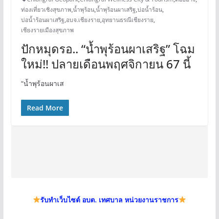
ท่องเที่ยวเชิงสุขภาพ
,
น้ำพุร้อน
,
น้ำพุร้อนผาเสริฐ
,
บ่อน้ำร้อน
,
บ่อน้ำร้อนผาเสริฐ
,
อบจ.เชียงราย
,
อุทยานธรณีเชียงราย
,
เชียงรายเมืองสุขภาพ
ปักหมุดรอ.. “น้ำพุร้อนผาเสริฐ” โฉม
ใหม่!! ปลายเดือนพฤศจิกายน 67 นี้
“น้ำพุร้อนผาเส
Read More
รับทำเว็บไซต์ อบต. เทศบาล หน่วยงานราชการ