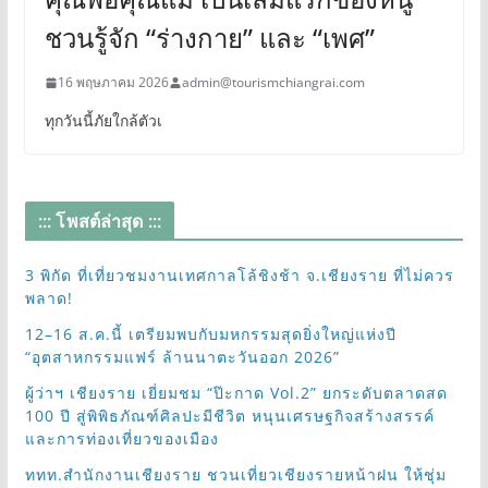
ชวนรู้จัก “ร่างกาย” และ “เพศ”
16 พฤษภาคม 2026
admin@tourismchiangrai.com
ทุกวันนี้ภัยใกล้ตัวเ
::: โพสต์ล่าสุด :::
3 พิกัด ที่เที่ยวชมงานเทศกาลโล้ชิงช้า จ.เชียงราย ที่ไม่ควร
พลาด!
12–16 ส.ค.นี้ เตรียมพบกับมหกรรมสุดยิ่งใหญ่แห่งปี
“อุตสาหกรรมแฟร์ ล้านนาตะวันออก 2026”
ผู้ว่าฯ เชียงราย เยี่ยมชม “ป๊ะกาด Vol.2” ยกระดับตลาดสด
100 ปี สู่พิพิธภัณฑ์ศิลปะมีชีวิต หนุนเศรษฐกิจสร้างสรรค์
และการท่องเที่ยวของเมือง
ททท.สำนักงานเชียงราย ชวนเที่ยวเชียงรายหน้าฝน ให้ชุ่ม