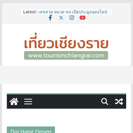
Skip
ททท.สำนักงานเชียงราย ชวนเที่ยว
Latest:
เชียงรายหน้าฝน ให้ชุ่มฉ่ำหัวใจไปกับ
to
“Feel All the Feelings” เที่ยวให้สนุก
content
เก็บแสตมป์ครบ แล้วรับของที่ระลึกสุด
พิเศษ! ทันที
เลขสวย หมวด ขจ เปิดประมูลออนไลน์
แล้ววันนี้ เลขเด่น เลขมงคล ความหมาย
ดีมีให้เลือกหลากหลายทั้ง 301 หมายเลข
3 พิกัด ที่เที่ยวชมงานเทศกาลโล้ชิงช้า
จ.เชียงราย ที่ไม่ควรพลาด!
12–16 ส.ค.นี้ เตรียมพบกับมหกรรมสุด
ยิ่งใหญ่แห่งปี “อุตสาหกรรมแฟร์ ล้านนา
ตะวันออก 2026”
ผู้ว่าฯ เชียงราย เยี่ยมชม “ป๊ะกาด Vol.2”
ยกระดับตลาดสด 100 ปี สู่พิพิธภัณฑ์
ศิลปะมีชีวิต หนุนเศรษฐกิจสร้างสรรค์
และการท่องเที่ยวของเมือง
Doi Hang Onsen