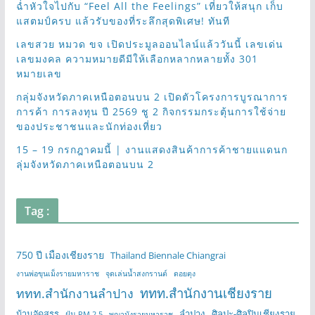
ฉ่ำหัวใจไปกับ “Feel All the Feelings” เที่ยวให้สนุก เก็บ
แสตมป์ครบ แล้วรับของที่ระลึกสุดพิเศษ! ทันที
เลขสวย หมวด ขจ เปิดประมูลออนไลน์แล้ววันนี้ เลขเด่น
เลขมงคล ความหมายดีมีให้เลือกหลากหลายทั้ง 301
หมายเลข
กลุ่มจังหวัดภาคเหนือตอนบน 2 เปิดตัวโครงการบูรณาการ
การค้า การลงทุน ปี 2569 ชู 2 กิจกรรมกระตุ้นการใช้จ่าย
ของประชาชนและนักท่องเที่ยว
15 – 19 กรกฎาคมนี้ | งานแสดงสินค้าการค้าชายแแดนก
ลุ่มจังหวัดภาคเหนือตอนบน 2
Tag :
750 ปี เมืองเชียงราย
Thailand Biennale Chiangrai
งานพ่อขุนเม็งรายมหาราช
จุดเล่นน้ำสงกรานต์
ดอยตุง
ททท.สำนักงานเชียงราย
ททท.สำนักงานลำปาง
บ้านจัดสรร
ลำปาง
ศิลปะ-ศิลปินเชียงราย
ฝุ่น PM 2.5
พญามังรายมหาราช