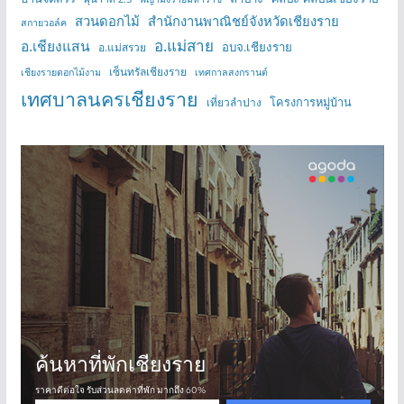
สวนดอกไม้
สำนักงานพาณิชย์จังหวัดเชียงราย
สกายวอล์ค
อ.แม่สาย
อ.เชียงแสน
อบจ.เชียงราย
อ.แม่สรวย
เซ็นทรัลเชียงราย
เชียงรายดอกไม้งาม
เทศกาลสงกรานต์
เทศบาลนครเชียงราย
โครงการหมู่บ้าน
เที่ยวลำปาง