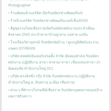
Photographer
• ร้านตัดผมนิวแฮร์คัท เปิดรับสมัครช่างตัดผมกิน%
• ร้ายนิวแฮร์คัท รับสมัครช่างตัดผมกินเปอร์เซ็น50/50
• อีซูซุสงวนไทยเชียงรายเปิดรับสมัครพนักงานประจำเดือน
สิงหาคม 2569 ประจำสาขาบ้านดู่ พาน แม่สาย แม่จัน
• โรงเรียนวิศานุสรณ์ รับสมัครพ่อบ้าน / ดูแลภูมิทัศน์และงาน
เกษตร (07/08/69)
• บริษัท สหพลัสอินเตอร์เทรดดิ้ง จำกัด (คิงคองค้าส่ง) รับสมัคร
พนักงาน (ปฏิบัติงาน สาขา ท่าสาย/ สาขา เชียงแสน/สาขา ป่า
อ้อดอนชัย สำนักงานใหญ่ DC)
• บริษัท ตรงลิสซิ่ง กรุ๊ป จำกัด รับสมัครพนักงาน (ปฏิบัติงาน
สำนักงานใหญ่ ต. สันทราย อ.เมือง เชียงราย)
• ด่วน ๆ ที่ทำการไปรษณีย์เชียงราย รับสมัครบุคคลภายนอก(จ้าง
เหมาฯ)ชั่วคราว