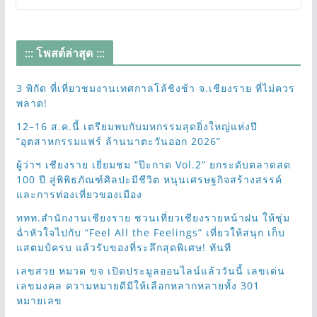
::: โพสต์ล่าสุด :::
3 พิกัด ที่เที่ยวชมงานเทศกาลโล้ชิงช้า จ.เชียงราย ที่ไม่ควร
พลาด!
12–16 ส.ค.นี้ เตรียมพบกับมหกรรมสุดยิ่งใหญ่แห่งปี
“อุตสาหกรรมแฟร์ ล้านนาตะวันออก 2026”
ผู้ว่าฯ เชียงราย เยี่ยมชม “ป๊ะกาด Vol.2” ยกระดับตลาดสด
100 ปี สู่พิพิธภัณฑ์ศิลปะมีชีวิต หนุนเศรษฐกิจสร้างสรรค์
และการท่องเที่ยวของเมือง
ททท.สำนักงานเชียงราย ชวนเที่ยวเชียงรายหน้าฝน ให้ชุ่ม
ฉ่ำหัวใจไปกับ “Feel All the Feelings” เที่ยวให้สนุก เก็บ
แสตมป์ครบ แล้วรับของที่ระลึกสุดพิเศษ! ทันที
เลขสวย หมวด ขจ เปิดประมูลออนไลน์แล้ววันนี้ เลขเด่น
เลขมงคล ความหมายดีมีให้เลือกหลากหลายทั้ง 301
หมายเลข