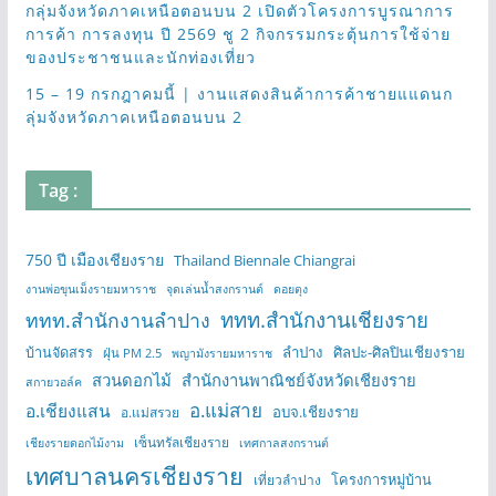
กลุ่มจังหวัดภาคเหนือตอนบน 2 เปิดตัวโครงการบูรณาการ
การค้า การลงทุน ปี 2569 ชู 2 กิจกรรมกระตุ้นการใช้จ่าย
ของประชาชนและนักท่องเที่ยว
15 – 19 กรกฎาคมนี้ | งานแสดงสินค้าการค้าชายแแดนก
ลุ่มจังหวัดภาคเหนือตอนบน 2
Tag :
750 ปี เมืองเชียงราย
Thailand Biennale Chiangrai
งานพ่อขุนเม็งรายมหาราช
จุดเล่นน้ำสงกรานต์
ดอยตุง
ททท.สำนักงานเชียงราย
ททท.สำนักงานลำปาง
บ้านจัดสรร
ลำปาง
ศิลปะ-ศิลปินเชียงราย
ฝุ่น PM 2.5
พญามังรายมหาราช
สวนดอกไม้
สำนักงานพาณิชย์จังหวัดเชียงราย
สกายวอล์ค
อ.แม่สาย
อ.เชียงแสน
อบจ.เชียงราย
อ.แม่สรวย
เซ็นทรัลเชียงราย
เชียงรายดอกไม้งาม
เทศกาลสงกรานต์
เทศบาลนครเชียงราย
โครงการหมู่บ้าน
เที่ยวลำปาง