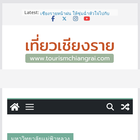
Skip
Latest:
ททท.สำนักงานเชียงราย ชวนเที่ยว
to
เชียงรายหน้าฝน ให้ชุ่มฉ่ำหัวใจไปกับ
content
“Feel All the Feelings” เที่ยวให้สนุก
เก็บแสตมป์ครบ แล้วรับของที่ระลึกสุด
พิเศษ! ทันที
เลขสวย หมวด ขจ เปิดประมูลออนไลน์
แล้ววันนี้ เลขเด่น เลขมงคล ความหมาย
ดีมีให้เลือกหลากหลายทั้ง 301 หมายเลข
3 พิกัด ที่เที่ยวชมงานเทศกาลโล้ชิงช้า
จ.เชียงราย ที่ไม่ควรพลาด!
12–16 ส.ค.นี้ เตรียมพบกับมหกรรมสุด
ยิ่งใหญ่แห่งปี “อุตสาหกรรมแฟร์ ล้านนา
ตะวันออก 2026”
ผู้ว่าฯ เชียงราย เยี่ยมชม “ป๊ะกาด Vol.2”
ยกระดับตลาดสด 100 ปี สู่พิพิธภัณฑ์
ศิลปะมีชีวิต หนุนเศรษฐกิจสร้างสรรค์
และการท่องเที่ยวของเมือง
มหาวิทยาลัยแม่ฟ้าหลวง