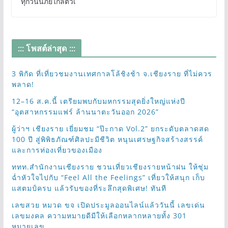
ทุกวันนี้ภัยใกล้ตัวเ
::: โพสต์ล่าสุด :::
3 พิกัด ที่เที่ยวชมงานเทศกาลโล้ชิงช้า จ.เชียงราย ที่ไม่ควร
พลาด!
12–16 ส.ค.นี้ เตรียมพบกับมหกรรมสุดยิ่งใหญ่แห่งปี
“อุตสาหกรรมแฟร์ ล้านนาตะวันออก 2026”
ผู้ว่าฯ เชียงราย เยี่ยมชม “ป๊ะกาด Vol.2” ยกระดับตลาดสด
100 ปี สู่พิพิธภัณฑ์ศิลปะมีชีวิต หนุนเศรษฐกิจสร้างสรรค์
และการท่องเที่ยวของเมือง
ททท.สำนักงานเชียงราย ชวนเที่ยวเชียงรายหน้าฝน ให้ชุ่ม
ฉ่ำหัวใจไปกับ “Feel All the Feelings” เที่ยวให้สนุก เก็บ
แสตมป์ครบ แล้วรับของที่ระลึกสุดพิเศษ! ทันที
เลขสวย หมวด ขจ เปิดประมูลออนไลน์แล้ววันนี้ เลขเด่น
เลขมงคล ความหมายดีมีให้เลือกหลากหลายทั้ง 301
หมายเลข