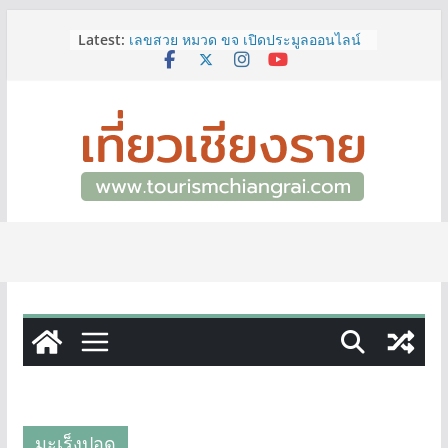
Skip
Latest:
เลขสวย หมวด ขจ เปิดประมูลออนไลน์
to
แล้ววันนี้ เลขเด่น เลขมงคล ความหมาย
content
ดีมีให้เลือกหลากหลายทั้ง 301 หมายเลข
3 พิกัด ที่เที่ยวชมงานเทศกาลโล้ชิงช้า
จ.เชียงราย ที่ไม่ควรพลาด!
12–16 ส.ค.นี้ เตรียมพบกับมหกรรมสุด
ยิ่งใหญ่แห่งปี “อุตสาหกรรมแฟร์ ล้านนา
ตะวันออก 2026”
ผู้ว่าฯ เชียงราย เยี่ยมชม “ป๊ะกาด Vol.2”
ยกระดับตลาดสด 100 ปี สู่พิพิธภัณฑ์
ศิลปะมีชีวิต หนุนเศรษฐกิจสร้างสรรค์
และการท่องเที่ยวของเมือง
ททท.สำนักงานเชียงราย ชวนเที่ยว
เชียงรายหน้าฝน ให้ชุ่มฉ่ำหัวใจไปกับ
“Feel All the Feelings” เที่ยวให้สนุก
เก็บแสตมป์ครบ แล้วรับของที่ระลึกสุด
พิเศษ! ทันที
มะเร็งปอด