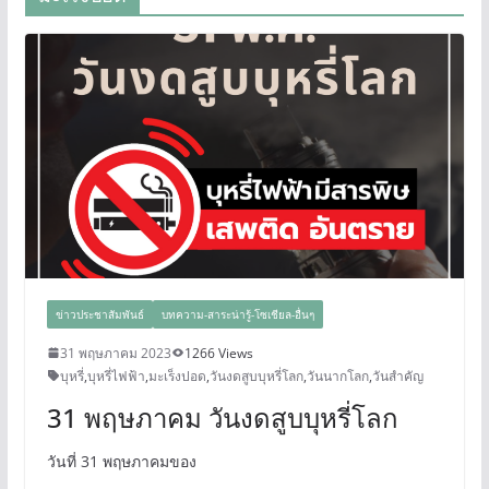
ข่าวประชาสัมพันธ์
บทความ-สาระน่ารู้-โซเชียล-อื่นๆ
31 พฤษภาคม 2023
1266 Views
บุหรี่
,
บุหรี่ไฟฟ้า
,
มะเร็งปอด
,
วันงดสูบบุหรี่โลก
,
วันนากโลก
,
วันสำคัญ
31 พฤษภาคม วันงดสูบบุหรี่โลก
วันที่ 31 พฤษภาคมของ