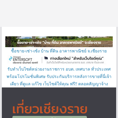
ซื้อขาย-เช่า-เซ้ง บ้าน ที่ดิน อาคารพาณิชย์ จ.เชียงราย
รับทำเว็บไซต์หน่วยงานราชการ อบต. เทศบาล ทั่วประเทศ
พร้อมโปรโมชั่นพิเศษ รับประกันบริการหลังการขายที่นี่เจ้า
เดียว ที่ดูแล แก้ไข เว็บไซต์ให้คุณ ฟรี!! ตลอดสัญญาจ้าง