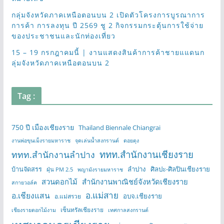
กลุ่มจังหวัดภาคเหนือตอนบน 2 เปิดตัวโครงการบูรณาการ
การค้า การลงทุน ปี 2569 ชู 2 กิจกรรมกระตุ้นการใช้จ่าย
ของประชาชนและนักท่องเที่ยว
15 – 19 กรกฎาคมนี้ | งานแสดงสินค้าการค้าชายแแดนก
ลุ่มจังหวัดภาคเหนือตอนบน 2
Tag :
750 ปี เมืองเชียงราย
Thailand Biennale Chiangrai
งานพ่อขุนเม็งรายมหาราช
จุดเล่นน้ำสงกรานต์
ดอยตุง
ททท.สำนักงานเชียงราย
ททท.สำนักงานลำปาง
บ้านจัดสรร
ลำปาง
ศิลปะ-ศิลปินเชียงราย
ฝุ่น PM 2.5
พญามังรายมหาราช
สวนดอกไม้
สำนักงานพาณิชย์จังหวัดเชียงราย
สกายวอล์ค
อ.แม่สาย
อ.เชียงแสน
อบจ.เชียงราย
อ.แม่สรวย
เซ็นทรัลเชียงราย
เชียงรายดอกไม้งาม
เทศกาลสงกรานต์