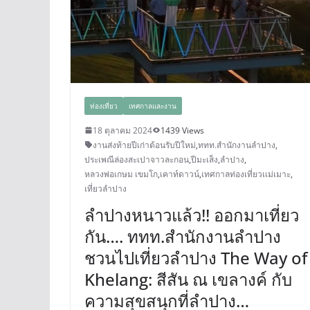
ท่องเที่ยว
เทศกาลและงาน
18 ตุลาคม 2024
1439 Views
งานส่งท้ายปีเก่าต้อนรับปีใหม่
,
ททท.สำนักงานลำปาง
,
ประเพณีล่องสะเปาจาวละกอน
,
ปีมะเส็ง
,
ลำปาง
,
หลวงพ่อเกษม เขมโก
,
เคาท์ดาวน์
,
เทศกาลท่องเที่ยวเเม่เมาะ
,
เที่ยวลำปาง
ลำปางหนาวแล้ว!! ออกมาเที่ยว
กัน…. ททท.สำนักงานลำปาง
ชวนไปเที่ยวลำปาง The Way of
Khelang: สีสัน ณ เขลางค์ กับ
ความสุขสนุกที่ลำปาง…