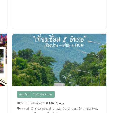
ท่องเที่ยว
โปรโมชั่น-ส่วนลด
22 กุมภาพันธ์ 2024
1465 Views
ททท.สำนักงานลำปาง
,
ลำปาง
,
อ.เมืองปาน
,
อ.แจ้ห่ม
,
เชียงใหม่
,