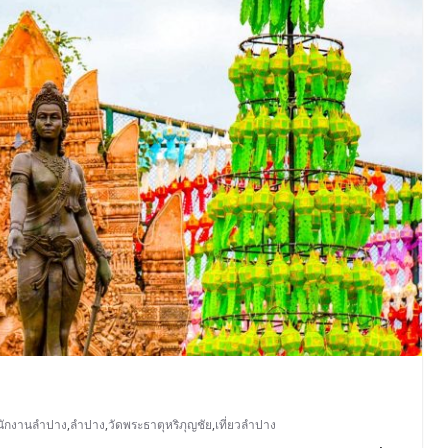
นักงานลำปาง
,
ลำปาง
,
วัดพระธาตุหริภุญชัย
,
เที่ยวลำปาง