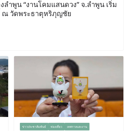
ืองลำพูน “งานโคมแสนดวง” จ.ลำพูน เริ่ม
 ณ วัดพระธาตุหริภุญชัย
ข่าวประชาสัมพันธ์
ท่องเที่ยว
เทศกาลและงาน