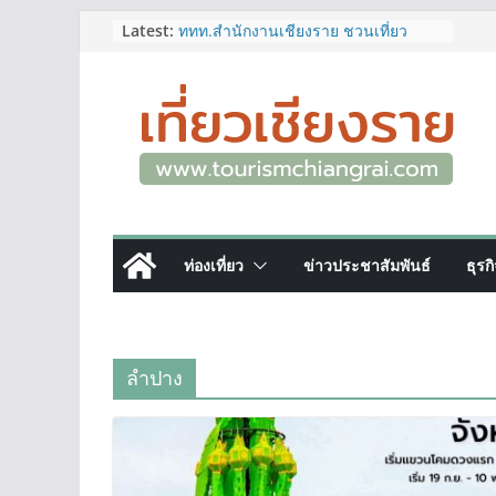
Skip
Latest:
ททท.สำนักงานเชียงราย ชวนเที่ยว
เชียงรายหน้าฝน ให้ชุ่มฉ่ำหัวใจไปกับ
to
“Feel All the Feelings” เที่ยวให้สนุก
content
เก็บแสตมป์ครบ แล้วรับของที่ระลึกสุด
พิเศษ! ทันที
เลขสวย หมวด ขจ เปิดประมูลออนไลน์
แล้ววันนี้ เลขเด่น เลขมงคล ความหมาย
ดีมีให้เลือกหลากหลายทั้ง 301 หมายเลข
3 พิกัด ที่เที่ยวชมงานเทศกาลโล้ชิงช้า
จ.เชียงราย ที่ไม่ควรพลาด!
12–16 ส.ค.นี้ เตรียมพบกับมหกรรมสุด
ท่องเที่ยว
ข่าวประชาสัมพันธ์
ธุรก
ยิ่งใหญ่แห่งปี “อุตสาหกรรมแฟร์ ล้านนา
ตะวันออก 2026”
ผู้ว่าฯ เชียงราย เยี่ยมชม “ป๊ะกาด Vol.2”
ยกระดับตลาดสด 100 ปี สู่พิพิธภัณฑ์
ศิลปะมีชีวิต หนุนเศรษฐกิจสร้างสรรค์
ลำปาง
และการท่องเที่ยวของเมือง