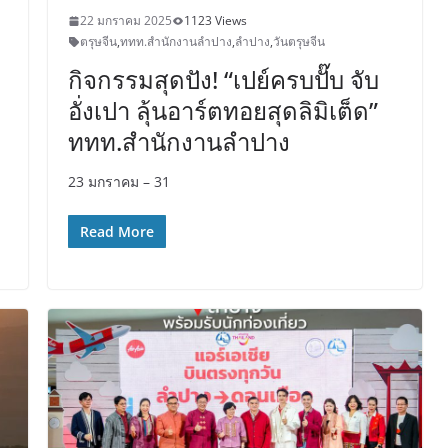
22 มกราคม 2025
1123 Views
ตรุษจีน
,
ททท.สำนักงานลำปาง
,
ลำปาง
,
วันตรุษจีน
กิจกรรมสุดปัง! “เปย์ครบปั๊บ จับ
อั่งเปา ลุ้นอาร์ตทอยสุดลิมิเต็ด”
ททท.สำนักงานลำปาง
23 มกราคม – 31
Read More