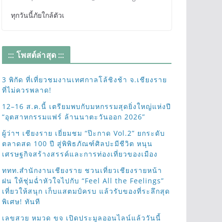
ทุกวันนี้ภัยใกล้ตัวเ
::: โพสต์ล่าสุด :::
3 พิกัด ที่เที่ยวชมงานเทศกาลโล้ชิงช้า จ.เชียงราย
ที่ไม่ควรพลาด!
12–16 ส.ค.นี้ เตรียมพบกับมหกรรมสุดยิ่งใหญ่แห่งปี
“อุตสาหกรรมแฟร์ ล้านนาตะวันออก 2026”
ผู้ว่าฯ เชียงราย เยี่ยมชม “ป๊ะกาด Vol.2” ยกระดับ
ตลาดสด 100 ปี สู่พิพิธภัณฑ์ศิลปะมีชีวิต หนุน
เศรษฐกิจสร้างสรรค์และการท่องเที่ยวของเมือง
ททท.สำนักงานเชียงราย ชวนเที่ยวเชียงรายหน้า
ฝน ให้ชุ่มฉ่ำหัวใจไปกับ “Feel All the Feelings”
เที่ยวให้สนุก เก็บแสตมป์ครบ แล้วรับของที่ระลึกสุด
พิเศษ! ทันที
เลขสวย หมวด ขจ เปิดประมูลออนไลน์แล้ววันนี้