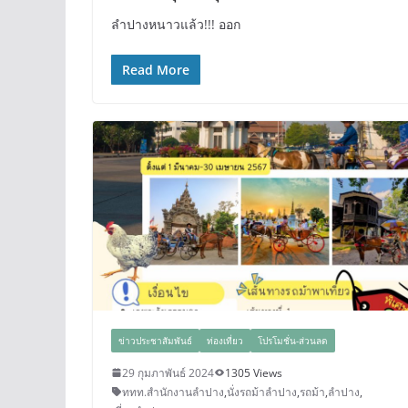
ลำปางหนาวแล้ว!!! ออก
Read More
ข่าวประชาสัมพันธ์
ท่องเที่ยว
โปรโมชั่น-ส่วนลด
29 กุมภาพันธ์ 2024
1305 Views
ททท.สำนักงานลำปาง
,
นั่งรถม้าลำปาง
,
รถม้า
,
ลำปาง
,