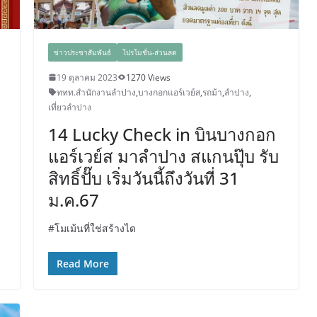
ข่าวประชาสัมพันธ์
โปรโมชั่น-ส่วนลด
19 ตุลาคม 2023
1270 Views
ททท.สำนักงานลำปาง
,
บางกอกแอร์เวย์ส
,
รถม้า
,
ลำปาง
,
เที่ยวลำปาง
14 Lucky Check in บินบางกอก
แอร์เวย์ส มาลำปาง สแกนปุ๊บ รับ
สิทธิ์ปั๊บ เริ่มวันนี้ถึงวันที่ 31
ม.ค.67
#โมเม้นที่ใช่สร้างได
Read More