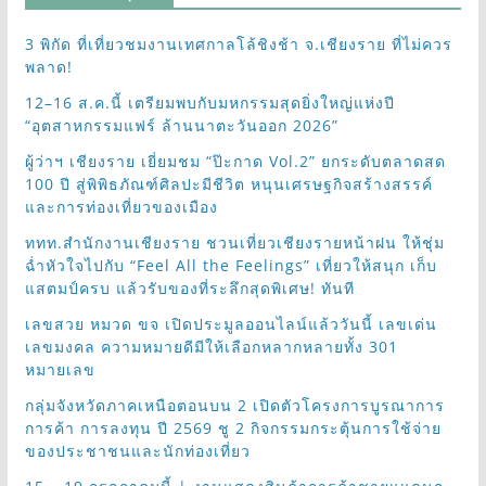
3 พิกัด ที่เที่ยวชมงานเทศกาลโล้ชิงช้า จ.เชียงราย ที่ไม่ควร
พลาด!
12–16 ส.ค.นี้ เตรียมพบกับมหกรรมสุดยิ่งใหญ่แห่งปี
“อุตสาหกรรมแฟร์ ล้านนาตะวันออก 2026”
ผู้ว่าฯ เชียงราย เยี่ยมชม “ป๊ะกาด Vol.2” ยกระดับตลาดสด
100 ปี สู่พิพิธภัณฑ์ศิลปะมีชีวิต หนุนเศรษฐกิจสร้างสรรค์
และการท่องเที่ยวของเมือง
ททท.สำนักงานเชียงราย ชวนเที่ยวเชียงรายหน้าฝน ให้ชุ่ม
ฉ่ำหัวใจไปกับ “Feel All the Feelings” เที่ยวให้สนุก เก็บ
แสตมป์ครบ แล้วรับของที่ระลึกสุดพิเศษ! ทันที
เลขสวย หมวด ขจ เปิดประมูลออนไลน์แล้ววันนี้ เลขเด่น
เลขมงคล ความหมายดีมีให้เลือกหลากหลายทั้ง 301
หมายเลข
กลุ่มจังหวัดภาคเหนือตอนบน 2 เปิดตัวโครงการบูรณาการ
การค้า การลงทุน ปี 2569 ชู 2 กิจกรรมกระตุ้นการใช้จ่าย
ของประชาชนและนักท่องเที่ยว