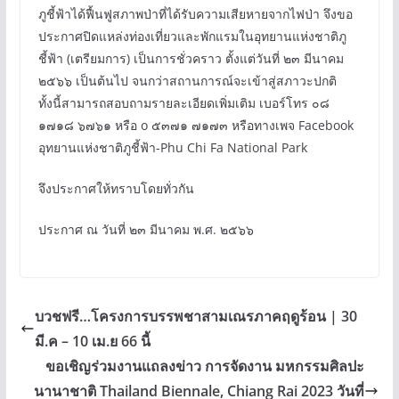
ภูชี้ฟ้าได้ฟื้นฟูสภาพป่าที่ได้รับความเสียหายจากไฟป่า จึงขอ
ประกาศปิดแหล่งท่องเที่ยวและพักแรมในอุทยานแห่งชาติภู
ชี้ฟ้า (เตรียมการ) เป็นการชั่วคราว ตั้งแต่วันที่ ๒๓ มีนาคม
๒๕๖๖ เป็นต้นไป จนกว่าสถานการณ์จะเข้าสู่สภาวะปกติ
ทั้งนี้สามารถสอบถามรายละเอียดเพิ่มเติม เบอร์โทร ๐๘
๑๗๑๘ ๖๗๖๑ หรือ o ๕๓๗๑ ๗๑๗๓ หรือทางเพจ Facebook
อุทยานแห่งชาติภูชี้ฟ้า-Phu Chi Fa National Park
จึงประกาศให้ทราบโดยทั่วกัน
ประกาศ ณ วันที่ ๒๓ มีนาคม พ.ศ. ๒๕๖๖
บวชฟรี…โครงการบรรพชาสามเณรภาคฤดูร้อน | 30
มี.ค – 10 เม.ย 66 นี้
ขอเชิญร่วมงานแถลงข่าว การจัดงาน มหกรรมศิลปะ
นานาชาติ Thailand Biennale, Chiang Rai 2023 วันที่