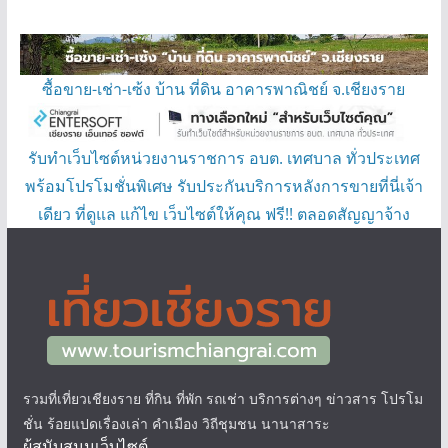
ซื้อขาย-เช่า-เซ้ง บ้าน ที่ดิน อาคารพาณิชย์ จ.เชียงราย
รับทำเว็บไซต์หน่วยงานราชการ อบต. เทศบาล ทั่วประเทศ
พร้อมโปรโมชั่นพิเศษ รับประกันบริการหลังการขายที่นี่เจ้า
เดียว ที่ดูแล แก้ไข เว็บไซต์ให้คุณ ฟรี!! ตลอดสัญญาจ้าง
รวมที่เที่ยวเชียงราย ที่กิน ที่พัก รถเช่า บริการต่างๆ ข่าวสาร โปรโม
ชั่น ร้อยแปดเรื่องเล่า คำเมือง วิถีชุมชน นานาสาระ
ผู้สนับสนุนเว็บไซต์