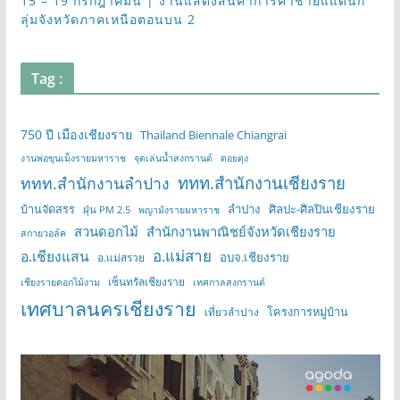
15 – 19 กรกฎาคมนี้ | งานแสดงสินค้าการค้าชายแแดนก
ลุ่มจังหวัดภาคเหนือตอนบน 2
Tag :
750 ปี เมืองเชียงราย
Thailand Biennale Chiangrai
งานพ่อขุนเม็งรายมหาราช
จุดเล่นน้ำสงกรานต์
ดอยตุง
ททท.สำนักงานเชียงราย
ททท.สำนักงานลำปาง
บ้านจัดสรร
ลำปาง
ศิลปะ-ศิลปินเชียงราย
ฝุ่น PM 2.5
พญามังรายมหาราช
สวนดอกไม้
สำนักงานพาณิชย์จังหวัดเชียงราย
สกายวอล์ค
อ.แม่สาย
อ.เชียงแสน
อบจ.เชียงราย
อ.แม่สรวย
เซ็นทรัลเชียงราย
เชียงรายดอกไม้งาม
เทศกาลสงกรานต์
เทศบาลนครเชียงราย
โครงการหมู่บ้าน
เที่ยวลำปาง