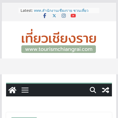
Skip
Latest:
ททท.สำนักงานเชียงราย ชวนเที่ยว
to
เชียงรายหน้าฝน ให้ชุ่มฉ่ำหัวใจไปกับ
content
“Feel All the Feelings” เที่ยวให้สนุก
เก็บแสตมป์ครบ แล้วรับของที่ระลึกสุด
พิเศษ! ทันที
เลขสวย หมวด ขจ เปิดประมูลออนไลน์
แล้ววันนี้ เลขเด่น เลขมงคล ความหมาย
ดีมีให้เลือกหลากหลายทั้ง 301 หมายเลข
3 พิกัด ที่เที่ยวชมงานเทศกาลโล้ชิงช้า
จ.เชียงราย ที่ไม่ควรพลาด!
12–16 ส.ค.นี้ เตรียมพบกับมหกรรมสุด
ยิ่งใหญ่แห่งปี “อุตสาหกรรมแฟร์ ล้านนา
ตะวันออก 2026”
ผู้ว่าฯ เชียงราย เยี่ยมชม “ป๊ะกาด Vol.2”
ยกระดับตลาดสด 100 ปี สู่พิพิธภัณฑ์
ศิลปะมีชีวิต หนุนเศรษฐกิจสร้างสรรค์
และการท่องเที่ยวของเมือง