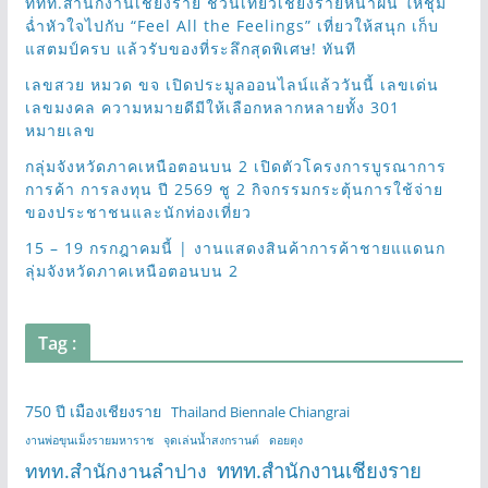
ททท.สำนักงานเชียงราย ชวนเที่ยวเชียงรายหน้าฝน ให้ชุ่ม
ฉ่ำหัวใจไปกับ “Feel All the Feelings” เที่ยวให้สนุก เก็บ
แสตมป์ครบ แล้วรับของที่ระลึกสุดพิเศษ! ทันที
เลขสวย หมวด ขจ เปิดประมูลออนไลน์แล้ววันนี้ เลขเด่น
เลขมงคล ความหมายดีมีให้เลือกหลากหลายทั้ง 301
หมายเลข
กลุ่มจังหวัดภาคเหนือตอนบน 2 เปิดตัวโครงการบูรณาการ
การค้า การลงทุน ปี 2569 ชู 2 กิจกรรมกระตุ้นการใช้จ่าย
ของประชาชนและนักท่องเที่ยว
15 – 19 กรกฎาคมนี้ | งานแสดงสินค้าการค้าชายแแดนก
ลุ่มจังหวัดภาคเหนือตอนบน 2
Tag :
750 ปี เมืองเชียงราย
Thailand Biennale Chiangrai
งานพ่อขุนเม็งรายมหาราช
จุดเล่นน้ำสงกรานต์
ดอยตุง
ททท.สำนักงานเชียงราย
ททท.สำนักงานลำปาง