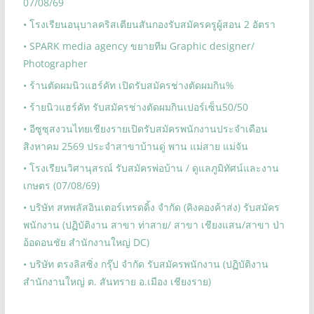
07/08/69
• โรงเรียนอนุบาลคริสเตียนสันกองรับสมัครครูผู้สอน 2 อัตรา
• SPARK media agency ขยายทีม Graphic designer/
Photographer
• ร้านตัดผมนิวแฮร์คัท เปิดรับสมัครช่างตัดผมกิน%
• ร้ายนิวแฮร์คัท รับสมัครช่างตัดผมกินเปอร์เซ็น50/50
• อีซูซุสงวนไทยเชียงรายเปิดรับสมัครพนักงานประจำเดือน
สิงหาคม 2569 ประจำสาขาบ้านดู่ พาน แม่สาย แม่จัน
• โรงเรียนวิศานุสรณ์ รับสมัครพ่อบ้าน / ดูแลภูมิทัศน์และงาน
เกษตร (07/08/69)
• บริษัท สหพลัสอินเตอร์เทรดดิ้ง จำกัด (คิงคองค้าส่ง) รับสมัคร
พนักงาน (ปฏิบัติงาน สาขา ท่าสาย/ สาขา เชียงแสน/สาขา ป่า
อ้อดอนชัย สำนักงานใหญ่ DC)
• บริษัท ตรงลิสซิ่ง กรุ๊ป จำกัด รับสมัครพนักงาน (ปฏิบัติงาน
สำนักงานใหญ่ ต. สันทราย อ.เมือง เชียงราย)