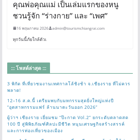
คุณพ่อคุณแม่ เป็นเล่มแรกของหนู
ชวนรู้จัก “ร่างกาย” และ “เพศ”
16 พฤษภาคม 2026
admin@tourismchiangrai.com
ทุกวันนี้ภัยใกล้ตัวเ
::: โพสต์ล่าสุด :::
3 พิกัด ที่เที่ยวชมงานเทศกาลโล้ชิงช้า จ.เชียงราย ที่ไม่ควร
พลาด!
12–16 ส.ค.นี้ เตรียมพบกับมหกรรมสุดยิ่งใหญ่แห่งปี
“อุตสาหกรรมแฟร์ ล้านนาตะวันออก 2026”
ผู้ว่าฯ เชียงราย เยี่ยมชม “ป๊ะกาด Vol.2” ยกระดับตลาดสด
100 ปี สู่พิพิธภัณฑ์ศิลปะมีชีวิต หนุนเศรษฐกิจสร้างสรรค์
และการท่องเที่ยวของเมือง