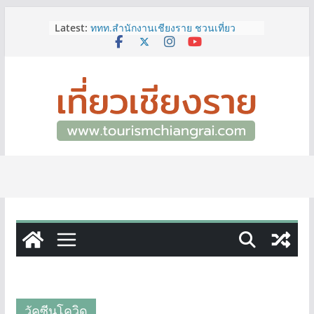
Skip
Latest:
ททท.สำนักงานเชียงราย ชวนเที่ยว
to
เชียงรายหน้าฝน ให้ชุ่มฉ่ำหัวใจไปกับ
content
“Feel All the Feelings” เที่ยวให้สนุก
เก็บแสตมป์ครบ แล้วรับของที่ระลึกสุด
พิเศษ! ทันที
เลขสวย หมวด ขจ เปิดประมูลออนไลน์
แล้ววันนี้ เลขเด่น เลขมงคล ความหมาย
ดีมีให้เลือกหลากหลายทั้ง 301 หมายเลข
3 พิกัด ที่เที่ยวชมงานเทศกาลโล้ชิงช้า
จ.เชียงราย ที่ไม่ควรพลาด!
12–16 ส.ค.นี้ เตรียมพบกับมหกรรมสุด
ยิ่งใหญ่แห่งปี “อุตสาหกรรมแฟร์ ล้านนา
ตะวันออก 2026”
ผู้ว่าฯ เชียงราย เยี่ยมชม “ป๊ะกาด Vol.2”
ยกระดับตลาดสด 100 ปี สู่พิพิธภัณฑ์
ศิลปะมีชีวิต หนุนเศรษฐกิจสร้างสรรค์
และการท่องเที่ยวของเมือง
วัคซีนโควิด