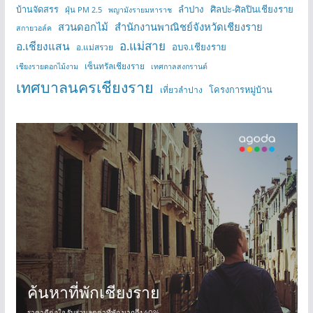
บ้านจัดสรร
ลำปาง
ศิลปะ-ศิลปินเชียงราย
ฝุ่น PM 2.5
พญามังรายมหาราช
สวนดอกไม้
สำนักงานพาณิชย์จังหวัดเชียงราย
สกายวอล์ค
อ.แม่สาย
อ.เชียงแสน
อบจ.เชียงราย
อ.แม่สรวย
เซ็นทรัลเชียงราย
เชียงรายดอกไม้งาม
เทศกาลสงกรานต์
เทศบาลนครเชียงราย
โครงการหมู่บ้าน
เที่ยวลำปาง