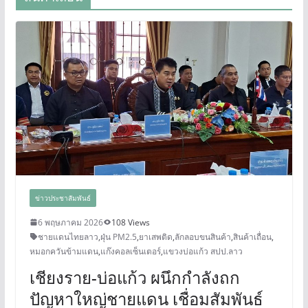
ข่าวประชาสัมพันธ์
6 พฤษภาคม 2026
108 Views
ชายแดนไทยลาว
,
ฝุ่น PM2.5
,
ยาเสพติด
,
ลักลอบขนสินค้า
,
สินค้าเถื่อน
,
หมอกควันข้ามแดน
,
แก๊งคอลเซ็นเตอร์
,
แขวงบ่อแก้ว สปป.ลาว
เชียงราย-บ่อแก้ว ผนึกกำลังถก
ปัญหาใหญ่ชายแดน เชื่อมสัมพันธ์