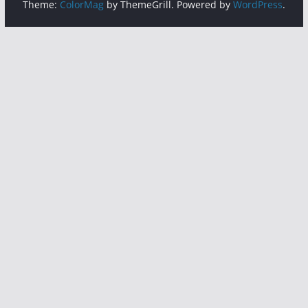
Theme:
ColorMag
by ThemeGrill. Powered by
WordPress
.