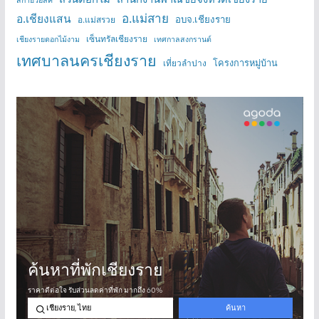
สกายวอล์ค
อ.แม่สาย
อ.เชียงแสน
อบจ.เชียงราย
อ.แม่สรวย
เซ็นทรัลเชียงราย
เชียงรายดอกไม้งาม
เทศกาลสงกรานต์
เทศบาลนครเชียงราย
โครงการหมู่บ้าน
เที่ยวลำปาง