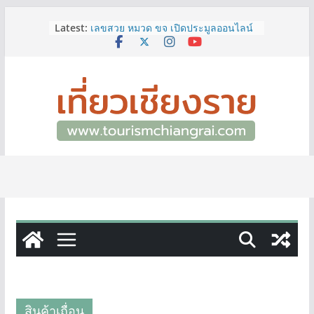
Skip
Latest:
เลขสวย หมวด ขจ เปิดประมูลออนไลน์
to
แล้ววันนี้ เลขเด่น เลขมงคล ความหมาย
content
ดีมีให้เลือกหลากหลายทั้ง 301 หมายเลข
3 พิกัด ที่เที่ยวชมงานเทศกาลโล้ชิงช้า
จ.เชียงราย ที่ไม่ควรพลาด!
12–16 ส.ค.นี้ เตรียมพบกับมหกรรมสุด
ยิ่งใหญ่แห่งปี “อุตสาหกรรมแฟร์ ล้านนา
ตะวันออก 2026”
ผู้ว่าฯ เชียงราย เยี่ยมชม “ป๊ะกาด Vol.2”
ยกระดับตลาดสด 100 ปี สู่พิพิธภัณฑ์
ศิลปะมีชีวิต หนุนเศรษฐกิจสร้างสรรค์
และการท่องเที่ยวของเมือง
ททท.สำนักงานเชียงราย ชวนเที่ยว
เชียงรายหน้าฝน ให้ชุ่มฉ่ำหัวใจไปกับ
“Feel All the Feelings” เที่ยวให้สนุก
เก็บแสตมป์ครบ แล้วรับของที่ระลึกสุด
พิเศษ! ทันที
สินค้าเถื่อน