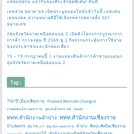
แสตมป์ครบ แล้วรับของที่ระลึกสุดพิเศษ! ทันที
เลขสวย หมวด ขจ เปิดประมูลออนไลน์แล้ววันนี้ เลขเด่น
เลขมงคล ความหมายดีมีให้เลือกหลากหลายทั้ง 301
หมายเลข
กลุ่มจังหวัดภาคเหนือตอนบน 2 เปิดตัวโครงการบูรณาการ
การค้า การลงทุน ปี 2569 ชู 2 กิจกรรมกระตุ้นการใช้จ่าย
ของประชาชนและนักท่องเที่ยว
15 – 19 กรกฎาคมนี้ | งานแสดงสินค้าการค้าชายแแดนก
ลุ่มจังหวัดภาคเหนือตอนบน 2
Tag :
750 ปี เมืองเชียงราย
Thailand Biennale Chiangrai
งานพ่อขุนเม็งรายมหาราช
จุดเล่นน้ำสงกรานต์
ดอยตุง
ททท.สำนักงานเชียงราย
ททท.สำนักงานลำปาง
บ้านจัดสรร
ลำปาง
ศิลปะ-ศิลปินเชียงราย
ฝุ่น PM 2.5
พญามังรายมหาราช
สวนดอกไม้
สำนักงานพาณิชย์จังหวัดเชียงราย