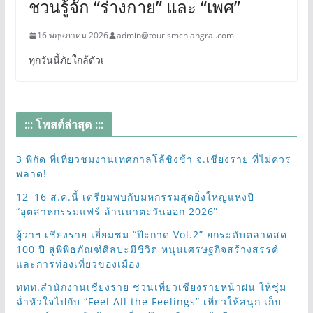
ชวนรู้จัก “ร่างกาย” และ “เพศ”
16 พฤษภาคม 2026
admin@tourismchiangrai.com
ทุกวันนี้ภัยใกล้ตัวเ
::: โพสต์ล่าสุด :::
3 พิกัด ที่เที่ยวชมงานเทศกาลโล้ชิงช้า จ.เชียงราย ที่ไม่ควร
พลาด!
12–16 ส.ค.นี้ เตรียมพบกับมหกรรมสุดยิ่งใหญ่แห่งปี
“อุตสาหกรรมแฟร์ ล้านนาตะวันออก 2026”
ผู้ว่าฯ เชียงราย เยี่ยมชม “ป๊ะกาด Vol.2” ยกระดับตลาดสด
100 ปี สู่พิพิธภัณฑ์ศิลปะมีชีวิต หนุนเศรษฐกิจสร้างสรรค์
และการท่องเที่ยวของเมือง
ททท.สำนักงานเชียงราย ชวนเที่ยวเชียงรายหน้าฝน ให้ชุ่ม
ฉ่ำหัวใจไปกับ “Feel All the Feelings” เที่ยวให้สนุก เก็บ