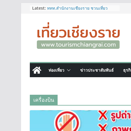
Skip
Latest:
ททท.สำนักงานเชียงราย ชวนเที่ยว
เชียงรายหน้าฝน ให้ชุ่มฉ่ำหัวใจไปกับ
to
“Feel All the Feelings” เที่ยวให้สนุก
content
เก็บแสตมป์ครบ แล้วรับของที่ระลึกสุด
พิเศษ! ทันที
เลขสวย หมวด ขจ เปิดประมูลออนไลน์
แล้ววันนี้ เลขเด่น เลขมงคล ความหมาย
ดีมีให้เลือกหลากหลายทั้ง 301 หมายเลข
3 พิกัด ที่เที่ยวชมงานเทศกาลโล้ชิงช้า
จ.เชียงราย ที่ไม่ควรพลาด!
12–16 ส.ค.นี้ เตรียมพบกับมหกรรมสุด
ท่องเที่ยว
ข่าวประชาสัมพันธ์
ธุรก
ยิ่งใหญ่แห่งปี “อุตสาหกรรมแฟร์ ล้านนา
ตะวันออก 2026”
ผู้ว่าฯ เชียงราย เยี่ยมชม “ป๊ะกาด Vol.2”
ยกระดับตลาดสด 100 ปี สู่พิพิธภัณฑ์
ศิลปะมีชีวิต หนุนเศรษฐกิจสร้างสรรค์
เครื่องบิน
และการท่องเที่ยวของเมือง