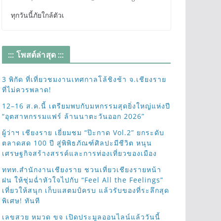
ทุกวันนี้ภัยใกล้ตัวเ
::: โพสต์ล่าสุด :::
3 พิกัด ที่เที่ยวชมงานเทศกาลโล้ชิงช้า จ.เชียงราย
ที่ไม่ควรพลาด!
12–16 ส.ค.นี้ เตรียมพบกับมหกรรมสุดยิ่งใหญ่แห่งปี
“อุตสาหกรรมแฟร์ ล้านนาตะวันออก 2026”
ผู้ว่าฯ เชียงราย เยี่ยมชม “ป๊ะกาด Vol.2” ยกระดับ
ตลาดสด 100 ปี สู่พิพิธภัณฑ์ศิลปะมีชีวิต หนุน
เศรษฐกิจสร้างสรรค์และการท่องเที่ยวของเมือง
ททท.สำนักงานเชียงราย ชวนเที่ยวเชียงรายหน้า
ฝน ให้ชุ่มฉ่ำหัวใจไปกับ “Feel All the Feelings”
เที่ยวให้สนุก เก็บแสตมป์ครบ แล้วรับของที่ระลึกสุด
พิเศษ! ทันที
เลขสวย หมวด ขจ เปิดประมูลออนไลน์แล้ววันนี้