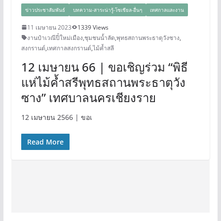
ข่าวประชาสัมพันธ์
บทความ-สาระน่ารู้-โซเชียล-อื่นๆ
เทศกาลและงาน
11 เมษายน 2023
1339 Views
งานป๋าเวณีปี๋ใหม่เมือง
,
ชุมชนน้ำลัด
,
พุทธสถานพระธาตุวังซาง
,
สงกรานต์
,
เทศกาลสงกรานต์
,
ไม้ค้ำสลี
12 เมษายน 66 | ขอเชิญร่วม “พิธี
แห่ไม้ค้ำสรีพุทธสถานพระธาตุวัง
ซาง” เทศบาลนครเชียงราย
12 เมษายน 2566 | ขอเ
Read More