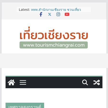
Skip
ผู้ว่าฯ เชียงราย เยี่ยมชม “ป๊ะกาด Vol.2”
Latest:
to
ยกระดับตลาดสด 100 ปี สู่พิพิธภัณฑ์
ศิลปะมีชีวิต หนุนเศรษฐกิจสร้างสรรค์
content
และการท่องเที่ยวของเมือง
ททท.สำนักงานเชียงราย ชวนเที่ยว
เชียงรายหน้าฝน ให้ชุ่มฉ่ำหัวใจไปกับ
“Feel All the Feelings” เที่ยวให้สนุก
เก็บแสตมป์ครบ แล้วรับของที่ระลึกสุด
พิเศษ! ทันที
เลขสวย หมวด ขจ เปิดประมูลออนไลน์
แล้ววันนี้ เลขเด่น เลขมงคล ความหมาย
ดีมีให้เลือกหลากหลายทั้ง 301 หมายเลข
3 พิกัด ที่เที่ยวชมงานเทศกาลโล้ชิงช้า
จ.เชียงราย ที่ไม่ควรพลาด!
12–16 ส.ค.นี้ เตรียมพบกับมหกรรมสุด
ยิ่งใหญ่แห่งปี “อุตสาหกรรมแฟร์ ล้านนา
ตะวันออก 2026”
เทศกาลสงกรานต์