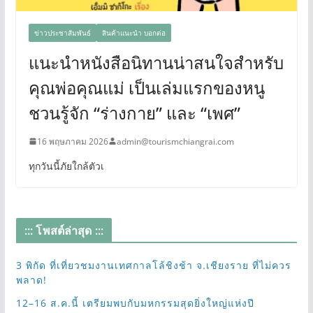
ข่าวประชาสัมพันธ์
สินค้าแนะนำ บอกต่อ
แนะนำหนังสือนิทานน่าสนใจสำหรับ
คุณพ่อคุณแม่ เป็นเล่มแรกของหนู
ชวนรู้จัก “ร่างกาย” และ “เพศ”
16 พฤษภาคม 2026
admin@tourismchiangrai.com
ทุกวันนี้ภัยใกล้ตัวเ
::: โพสต์ล่าสุด :::
3 พิกัด ที่เที่ยวชมงานเทศกาลโล้ชิงช้า จ.เชียงราย ที่ไม่ควร
พลาด!
12–16 ส.ค.นี้ เตรียมพบกับมหกรรมสุดยิ่งใหญ่แห่งปี