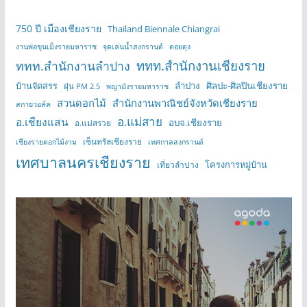
750 ปี เมืองเชียงราย
Thailand Biennale Chiangrai
งานพ่อขุนเม็งรายมหาราช
จุดเล่นน้ำสงกรานต์
ดอยตุง
ททท.สำนักงานเชียงราย
ททท.สำนักงานลำปาง
บ้านจัดสรร
ลำปาง
ศิลปะ-ศิลปินเชียงราย
ฝุ่น PM 2.5
พญามังรายมหาราช
สวนดอกไม้
สำนักงานพาณิชย์จังหวัดเชียงราย
สกายวอล์ค
อ.แม่สาย
อ.เชียงแสน
อบจ.เชียงราย
อ.แม่สรวย
เซ็นทรัลเชียงราย
เชียงรายดอกไม้งาม
เทศกาลสงกรานต์
เทศบาลนครเชียงราย
โครงการหมู่บ้าน
เที่ยวลำปาง