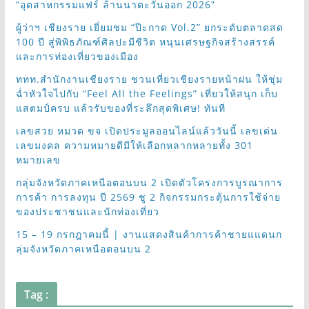
“อุตสาหกรรมแฟร์ ล้านนาตะวันออก 2026”
ผู้ว่าฯ เชียงราย เยี่ยมชม “ป๊ะกาด Vol.2” ยกระดับตลาดสด
100 ปี สู่พิพิธภัณฑ์ศิลปะมีชีวิต หนุนเศรษฐกิจสร้างสรรค์
และการท่องเที่ยวของเมือง
ททท.สำนักงานเชียงราย ชวนเที่ยวเชียงรายหน้าฝน ให้ชุ่ม
ฉ่ำหัวใจไปกับ “Feel All the Feelings” เที่ยวให้สนุก เก็บ
แสตมป์ครบ แล้วรับของที่ระลึกสุดพิเศษ! ทันที
เลขสวย หมวด ขจ เปิดประมูลออนไลน์แล้ววันนี้ เลขเด่น
เลขมงคล ความหมายดีมีให้เลือกหลากหลายทั้ง 301
หมายเลข
กลุ่มจังหวัดภาคเหนือตอนบน 2 เปิดตัวโครงการบูรณาการ
การค้า การลงทุน ปี 2569 ชู 2 กิจกรรมกระตุ้นการใช้จ่าย
ของประชาชนและนักท่องเที่ยว
15 – 19 กรกฎาคมนี้ | งานแสดงสินค้าการค้าชายแแดนก
ลุ่มจังหวัดภาคเหนือตอนบน 2
Tag :