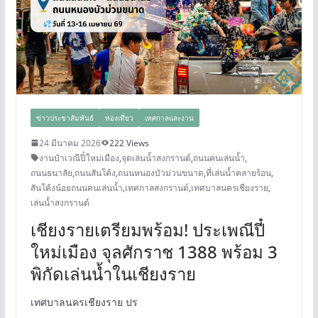
ข่าวประชาสัมพันธ์
ท่องเที่ยว
เทศกาลและงาน
24 มีนาคม 2026
222 Views
งานป๋าเวณีปี๋ใหม่เมือง
,
จุดเล่นน้ำสงกรานต์
,
ถนนคนเล่นน้ำ
,
ถนนธนาลัย
,
ถนนสันโค้ง
,
ถนนหนองบัวม่วนขนาด
,
ที่เล่นน้ำคลายร้อน
,
สันโค้งน้อยถนนคนเล่นน้ำ
,
เทศกาลสงกรานต์
,
เทศบาลนครเชียงราย
,
เล่นน้ำสงกรานต์
เชียงรายเตรียมพร้อม! ประเพณีปี๋
ใหม่เมือง จุลศักราช 1388 พร้อม 3
พิกัดเล่นน้ำในเชียงราย
เทศบาลนครเชียงราย ปร