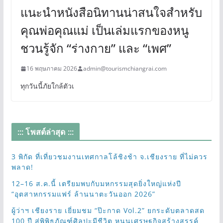
แนะนำหนังสือนิทานน่าสนใจสำหรับ
คุณพ่อคุณแม่ เป็นเล่มแรกของหนู
ชวนรู้จัก “ร่างกาย” และ “เพศ”
16 พฤษภาคม 2026
admin@tourismchiangrai.com
ทุกวันนี้ภัยใกล้ตัวเ
::: โพสต์ล่าสุด :::
3 พิกัด ที่เที่ยวชมงานเทศกาลโล้ชิงช้า จ.เชียงราย ที่ไม่ควร
พลาด!
12–16 ส.ค.นี้ เตรียมพบกับมหกรรมสุดยิ่งใหญ่แห่งปี
“อุตสาหกรรมแฟร์ ล้านนาตะวันออก 2026”
ผู้ว่าฯ เชียงราย เยี่ยมชม “ป๊ะกาด Vol.2” ยกระดับตลาดสด
100 ปี สู่พิพิธภัณฑ์ศิลปะมีชีวิต หนุนเศรษฐกิจสร้างสรรค์