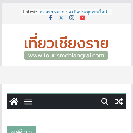
Skip
Latest:
เลขสวย หมวด ขจ เปิดประมูลออนไลน์
to
แล้ววันนี้ เลขเด่น เลขมงคล ความหมาย
content
ดีมีให้เลือกหลากหลายทั้ง 301 หมายเลข
3 พิกัด ที่เที่ยวชมงานเทศกาลโล้ชิงช้า
จ.เชียงราย ที่ไม่ควรพลาด!
12–16 ส.ค.นี้ เตรียมพบกับมหกรรมสุด
ยิ่งใหญ่แห่งปี “อุตสาหกรรมแฟร์ ล้านนา
ตะวันออก 2026”
ผู้ว่าฯ เชียงราย เยี่ยมชม “ป๊ะกาด Vol.2”
ยกระดับตลาดสด 100 ปี สู่พิพิธภัณฑ์
ศิลปะมีชีวิต หนุนเศรษฐกิจสร้างสรรค์
และการท่องเที่ยวของเมือง
ททท.สำนักงานเชียงราย ชวนเที่ยว
เชียงรายหน้าฝน ให้ชุ่มฉ่ำหัวใจไปกับ
“Feel All the Feelings” เที่ยวให้สนุก
เก็บแสตมป์ครบ แล้วรับของที่ระลึกสุด
พิเศษ! ทันที
เพศศึกษา