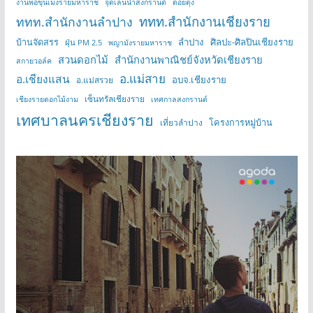
งานพ่อขุนเม็งรายมหาราช
จุดเล่นน้ำสงกรานต์
ดอยตุง
ททท.สำนักงานเชียงราย
ททท.สำนักงานลำปาง
บ้านจัดสรร
ลำปาง
ศิลปะ-ศิลปินเชียงราย
ฝุ่น PM 2.5
พญามังรายมหาราช
สวนดอกไม้
สำนักงานพาณิชย์จังหวัดเชียงราย
สกายวอล์ค
อ.แม่สาย
อ.เชียงแสน
อบจ.เชียงราย
อ.แม่สรวย
เซ็นทรัลเชียงราย
เชียงรายดอกไม้งาม
เทศกาลสงกรานต์
เทศบาลนครเชียงราย
โครงการหมู่บ้าน
เที่ยวลำปาง