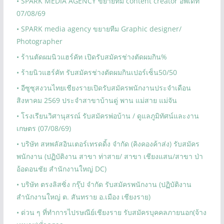
• SPARK MEDIA AGENCY ขยายทีม content creator อัพเดท
07/08/69
• SPARK media agency ขยายทีม Graphic designer/
Photographer
• ร้านตัดผมนิวแฮร์คัท เปิดรับสมัครช่างตัดผมกิน%
• ร้ายนิวแฮร์คัท รับสมัครช่างตัดผมกินเปอร์เซ็น50/50
• อีซูซุสงวนไทยเชียงรายเปิดรับสมัครพนักงานประจำเดือน
สิงหาคม 2569 ประจำสาขาบ้านดู่ พาน แม่สาย แม่จัน
• โรงเรียนวิศานุสรณ์ รับสมัครพ่อบ้าน / ดูแลภูมิทัศน์และงาน
เกษตร (07/08/69)
• บริษัท สหพลัสอินเตอร์เทรดดิ้ง จำกัด (คิงคองค้าส่ง) รับสมัคร
พนักงาน (ปฏิบัติงาน สาขา ท่าสาย/ สาขา เชียงแสน/สาขา ป่า
อ้อดอนชัย สำนักงานใหญ่ DC)
• บริษัท ตรงลิสซิ่ง กรุ๊ป จำกัด รับสมัครพนักงาน (ปฏิบัติงาน
สำนักงานใหญ่ ต. สันทราย อ.เมือง เชียงราย)
• ด่วน ๆ ที่ทำการไปรษณีย์เชียงราย รับสมัครบุคคลภายนอก(จ้าง