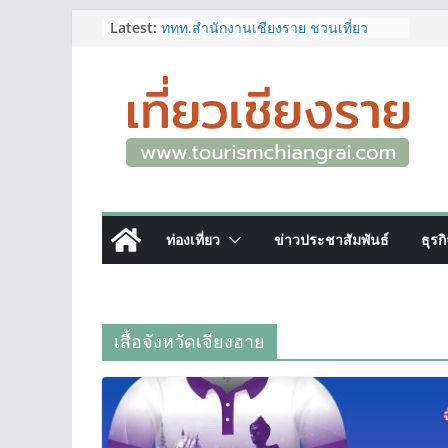
Skip
Latest:
ททท.สำนักงานเชียงราย ชวนเที่ยว
เชียงรายหน้าฝน ให้ชุ่มฉ่ำหัวใจไปกับ
to
“Feel All the Feelings” เที่ยวให้สนุก
content
เก็บแสตมป์ครบ แล้วรับของที่ระลึกสุด
พิเศษ! ทันที
เลขสวย หมวด ขจ เปิดประมูลออนไลน์
แล้ววันนี้ เลขเด่น เลขมงคล ความหมาย
ดีมีให้เลือกหลากหลายทั้ง 301 หมายเลข
3 พิกัด ที่เที่ยวชมงานเทศกาลโล้ชิงช้า
จ.เชียงราย ที่ไม่ควรพลาด!
12–16 ส.ค.นี้ เตรียมพบกับมหกรรมสุด
ท่องเที่ยว
ข่าวประชาสัมพันธ์
ธุรก
ยิ่งใหญ่แห่งปี “อุตสาหกรรมแฟร์ ล้านนา
ตะวันออก 2026”
ผู้ว่าฯ เชียงราย เยี่ยมชม “ป๊ะกาด Vol.2”
ยกระดับตลาดสด 100 ปี สู่พิพิธภัณฑ์
ศิลปะมีชีวิต หนุนเศรษฐกิจสร้างสรรค์
เสื้อจังหวัดเจียงฮาย
และการท่องเที่ยวของเมือง