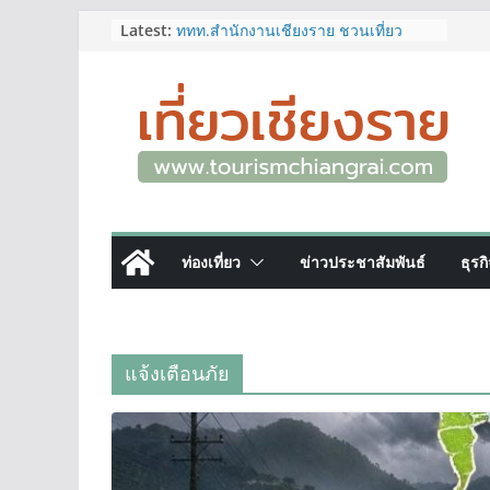
Skip
Latest:
ททท.สำนักงานเชียงราย ชวนเที่ยว
เชียงรายหน้าฝน ให้ชุ่มฉ่ำหัวใจไปกับ
to
“Feel All the Feelings” เที่ยวให้สนุก
content
เก็บแสตมป์ครบ แล้วรับของที่ระลึกสุด
พิเศษ! ทันที
เลขสวย หมวด ขจ เปิดประมูลออนไลน์
แล้ววันนี้ เลขเด่น เลขมงคล ความหมาย
ดีมีให้เลือกหลากหลายทั้ง 301 หมายเลข
3 พิกัด ที่เที่ยวชมงานเทศกาลโล้ชิงช้า
จ.เชียงราย ที่ไม่ควรพลาด!
12–16 ส.ค.นี้ เตรียมพบกับมหกรรมสุด
ท่องเที่ยว
ข่าวประชาสัมพันธ์
ธุรก
ยิ่งใหญ่แห่งปี “อุตสาหกรรมแฟร์ ล้านนา
ตะวันออก 2026”
ผู้ว่าฯ เชียงราย เยี่ยมชม “ป๊ะกาด Vol.2”
ยกระดับตลาดสด 100 ปี สู่พิพิธภัณฑ์
ศิลปะมีชีวิต หนุนเศรษฐกิจสร้างสรรค์
แจ้งเตือนภัย
และการท่องเที่ยวของเมือง