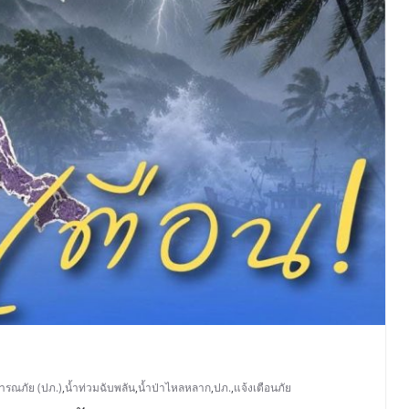
ารณภัย (ปภ.)
,
น้ำท่วมฉับพลัน
,
น้ำป่าไหลหลาก
,
ปภ.
,
แจ้งเตือนภัย