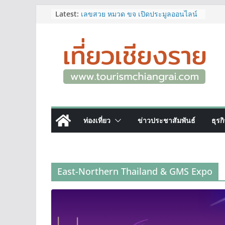
ททท.สำนักงานเชียงราย ชวนเที่ยว
Skip
Latest:
เชียงรายหน้าฝน ให้ชุ่มฉ่ำหัวใจไปกับ
to
“Feel All the Feelings” เที่ยวให้สนุก
เก็บแสตมป์ครบ แล้วรับของที่ระลึกสุด
content
พิเศษ! ทันที
เลขสวย หมวด ขจ เปิดประมูลออนไลน์
แล้ววันนี้ เลขเด่น เลขมงคล ความหมาย
ดีมีให้เลือกหลากหลายทั้ง 301 หมายเลข
3 พิกัด ที่เที่ยวชมงานเทศกาลโล้ชิงช้า
จ.เชียงราย ที่ไม่ควรพลาด!
12–16 ส.ค.นี้ เตรียมพบกับมหกรรมสุด
ยิ่งใหญ่แห่งปี “อุตสาหกรรมแฟร์ ล้านนา
ท่องเที่ยว
ข่าวประชาสัมพันธ์
ธุรก
ตะวันออก 2026”
ผู้ว่าฯ เชียงราย เยี่ยมชม “ป๊ะกาด Vol.2”
ยกระดับตลาดสด 100 ปี สู่พิพิธภัณฑ์
ศิลปะมีชีวิต หนุนเศรษฐกิจสร้างสรรค์
และการท่องเที่ยวของเมือง
East-Northern Thailand & GMS Expo