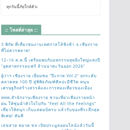
ทุกวันนี้ภัยใกล้ตัวเ
::: โพสต์ล่าสุด :::
3 พิกัด ที่เที่ยวชมงานเทศกาลโล้ชิงช้า จ.เชียงราย
ที่ไม่ควรพลาด!
12–16 ส.ค.นี้ เตรียมพบกับมหกรรมสุดยิ่งใหญ่แห่งปี
“อุตสาหกรรมแฟร์ ล้านนาตะวันออก 2026”
ผู้ว่าฯ เชียงราย เยี่ยมชม “ป๊ะกาด Vol.2” ยกระดับ
ตลาดสด 100 ปี สู่พิพิธภัณฑ์ศิลปะมีชีวิต หนุน
เศรษฐกิจสร้างสรรค์และการท่องเที่ยวของเมือง
ททท.สำนักงานเชียงราย ชวนเที่ยวเชียงรายหน้า
ฝน ให้ชุ่มฉ่ำหัวใจไปกับ “Feel All the Feelings”
เที่ยวให้สนุก เก็บแสตมป์ครบ แล้วรับของที่ระลึกสุด
พิเศษ! ทันที
เลขสวย หมวด ขจ เปิดประมูลออนไลน์แล้ววันนี้